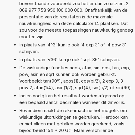
bovenstaande voorbeeld zou het er dan zo uitzien: 2
068 977 758 950 100 000 000. Onafhankelijk van de
presentatie van de resultaten is de maximale
nauwkeurigheid van deze calculator 14 plaatsen. Dat
zou voor de meeste toepassingen nauwkeurig genoeg
moeten zijn.
In plaats van '4^3' kun je ook '4 exp 3' of '4 pow 3'
schrijven.
In plaats van '√36' kun je ook 'sqrt 36' schrijven.
De wiskundige functies acos, atan, sin, cos, tan, exp,
pow, asin en sqrt kunnen ook worden gebruikt.
Voorbeeld: tan(90°), acos(1), cos(pi/2), 2 exp 3, 3
pow 2, atan(1/4), asin(1/2), sqrt(4), sin(π/2) of sin(90)
Indien nodig kan het resultaat worden afgerond op
een bepaald aantal decimalen wanneer dit zinvol is.
Bovendien maakt de rekenmachine het mogelijk om
wiskundige uitdrukkingen te gebruiken. Hierdoor kan
er niet alleen met getallen worden gerekend, zoals
bijvoorbeeld '54 * 20 Gt'. Maar verschillende