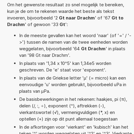
Om het gewenste resultaat zo snel mogelijk te bereiken,
kun je de om te rekenen waarde het beste als tekst
invoeren, bijvoorbeeld '2
Gt naar Drachm
' of '67
Gt to
Drachm
' of gewoon '33
Gt
':
In de meeste gevallen kan het woord 'naar' (of '=' / '-
>') tussen de namen van de twee eenheden worden
weggelaten, bijvoorbeeld '64
Gt Drachm
' in plaats
van '98 Gt naar Drachm'.
In plaats van '1,34 x 10^5' kan 1,34e5 worden
geschreven. De 'e' staat voor 'exponent'.
In plaats van de Griekse letter 'µ' (= micro) kan een
eenvoudige 'u' worden gebruikt, bijvoorbeeld uPa in
plaats van µPa.
De basisbewerkingen in het rekenen: haakjes, pi (π),
delen (/, :, ÷), exponent (^), aftrekken (-),
vierkantswortel (√), vermenigvuldigen (*, x) en
optellen (+) zijn op dit punt allemaal toegestaan
In de afkortingen voor 'vierkant' en 'kubisch' kan het
teken '^' worden weggelaten uit '^2' en '^3'. Vierkante