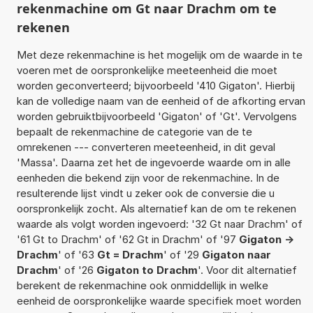
rekenmachine om Gt naar Drachm om te
rekenen
Met deze rekenmachine is het mogelijk om de waarde in te
voeren met de oorspronkelijke meeteenheid die moet
worden geconverteerd; bijvoorbeeld '410 Gigaton'. Hierbij
kan de volledige naam van de eenheid of de afkorting ervan
worden gebruiktbijvoorbeeld 'Gigaton' of 'Gt'. Vervolgens
bepaalt de rekenmachine de categorie van de te
omrekenen --- converteren meeteenheid, in dit geval
'Massa'. Daarna zet het de ingevoerde waarde om in alle
eenheden die bekend zijn voor de rekenmachine. In de
resulterende lijst vindt u zeker ook de conversie die u
oorspronkelijk zocht. Als alternatief kan de om te rekenen
waarde als volgt worden ingevoerd: '32 Gt naar Drachm' of
'61 Gt to Drachm' of '62 Gt in Drachm' of '97
Gigaton ->
Drachm
' of '63
Gt = Drachm
' of '29
Gigaton naar
Drachm
' of '26
Gigaton to Drachm
'. Voor dit alternatief
berekent de rekenmachine ook onmiddellijk in welke
eenheid de oorspronkelijke waarde specifiek moet worden