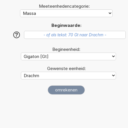
Meeteenhedencategorie:
Beginwaarde:
?
Begineenheid:
Gewenste eenheid: