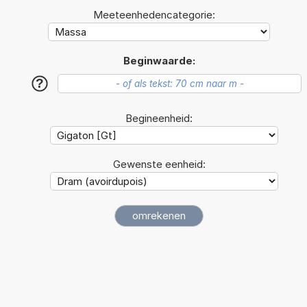
Meeteenhedencategorie:
Beginwaarde:
?
Begineenheid:
Gewenste eenheid: