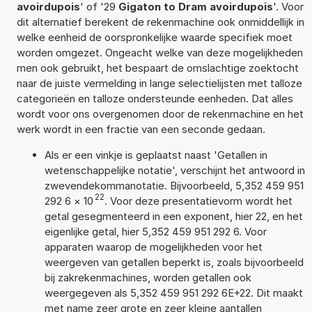
avoirdupois
' of '29
Gigaton to Dram avoirdupois
'. Voor
dit alternatief berekent de rekenmachine ook onmiddellijk in
welke eenheid de oorspronkelijke waarde specifiek moet
worden omgezet. Ongeacht welke van deze mogelijkheden
men ook gebruikt, het bespaart de omslachtige zoektocht
naar de juiste vermelding in lange selectielijsten met talloze
categorieën en talloze ondersteunde eenheden. Dat alles
wordt voor ons overgenomen door de rekenmachine en het
werk wordt in een fractie van een seconde gedaan.
Als er een vinkje is geplaatst naast 'Getallen in
wetenschappelijke notatie', verschijnt het antwoord in
zwevendekommanotatie. Bijvoorbeeld, 5,352 459 951
22
292 6
×
10
. Voor deze presentatievorm wordt het
getal gesegmenteerd in een exponent, hier 22, en het
eigenlijke getal, hier 5,352 459 951 292 6. Voor
apparaten waarop de mogelijkheden voor het
weergeven van getallen beperkt is, zoals bijvoorbeeld
bij zakrekenmachines, worden getallen ook
weergegeven als 5,352 459 951 292 6E+22. Dit maakt
met name zeer grote en zeer kleine aantallen