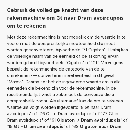
Gebruik de volledige kracht van deze
rekenmachine om Gt naar Dram avoirdupois
om te rekenen
Met deze rekenmachine is het mogelijk om de waarde in te
voeren met de oorspronkelijke meeteenheid die moet
worden geconverteerd; bijvoorbeeld '71 Gigaton'. Hierbij kan
de volledige naam van de eenheid of de afkorting ervan
worden gebruiktbijvoorbeeld 'Gigaton' of 'Gt'. Vervolgens
bepaalt de rekenmachine de categorie van de te
omrekenen --- converteren meeteenheid, in dit geval
'Massa'. Daarna zet het de ingevoerde waarde om in alle
eenheden die bekend zijn voor de rekenmachine. In de
resulterende lijst vindt u zeker ook de conversie die u
oorspronkelijk zocht. Als alternatief kan de om te rekenen
waarde als volgt worden ingevoerd: '8 Gt naar Dram
avoirdupois' of '76 Gt to Dram avoirdupois' of '77 Gt in
Dram avoirdupois' of '61
Gigaton -> Dram avoirdupois
' of
'15
Gt = Dram avoirdupois
' of '68
Gigaton naar Dram