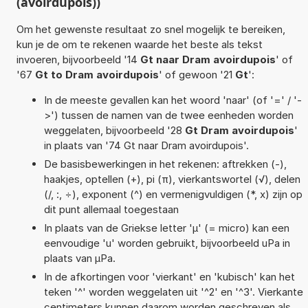
(avoirdupois))
Om het gewenste resultaat zo snel mogelijk te bereiken,
kun je de om te rekenen waarde het beste als tekst
invoeren, bijvoorbeeld '14
Gt naar Dram avoirdupois
' of
'67
Gt to Dram avoirdupois
' of gewoon '21
Gt
':
In de meeste gevallen kan het woord 'naar' (of '=' / '-
>') tussen de namen van de twee eenheden worden
weggelaten, bijvoorbeeld '28
Gt Dram avoirdupois
'
in plaats van '74 Gt naar Dram avoirdupois'.
De basisbewerkingen in het rekenen: aftrekken (-),
haakjes, optellen (+), pi (π), vierkantswortel (√), delen
(/, :, ÷), exponent (^) en vermenigvuldigen (*, x) zijn op
dit punt allemaal toegestaan
In plaats van de Griekse letter 'µ' (= micro) kan een
eenvoudige 'u' worden gebruikt, bijvoorbeeld uPa in
plaats van µPa.
In de afkortingen voor 'vierkant' en 'kubisch' kan het
teken '^' worden weggelaten uit '^2' en '^3'. Vierkante
centimeters kunnen daarom worden geschreven als