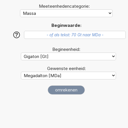
Meeteenhedencategorie:
Beginwaarde:
?
Begineenheid:
Gewenste eenheid: