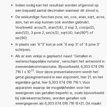
Indien nodig kan het resultaat worden afgerond op
een bepaald aantal decimalen wanneer dit zinvol is.
De wiskundige functies pow, sin, cos, atan, sqrt, acos,
asin, tan en exp kunnen ook worden gebruikt.
Voorbeeld: acos(1), atan(1/4), 2 exp 3, cos(pi/2),
asin(1/2), 3 pow 2, sin(π/2), sqrt(4), tan(90°) of
sin(90)
In plaats van '4^3' kun je ook '4 exp 3' of '4 pow 3'
schrijven.
Als er een vinkje is geplaatst naast 'Getallen in
wetenschappelijke notatie', verschijnt het antwoord in
zwevendekommanotatie. Bijvoorbeeld, 6,303 074 016
21
716 1
×
10
. Voor deze presentatievorm wordt het
getal gesegmenteerd in een exponent, hier 21, en het
eigenlijke getal, hier 6,303 074 016 716 1. Voor
apparaten waarop de mogelijkheden voor het
weergeven van getallen beperkt is, zoals bijvoorbeeld
bij zakrekenmachines, worden getallen ook
weergegeven als 6,303 074 016 716 1E+21. Dit maakt