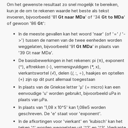
Om het gewenste resultaat zo snel mogelijk te bereiken,
kun je de om te rekenen waarde het beste als tekst
invoeren, bijvoorbeeld '81
Gt naar MDa
' of '34
Gt to MDa
'
of gewoon '86
Gt
':
In de meeste gevallen kan het woord 'naar' (of '=' / '-
>') tussen de namen van de twee eenheden worden
weggelaten, bijvoorbeeld '91
Gt MDa
' in plaats van
'39 Gt naar MDa'.
De basisbewerkingen in het rekenen: pi (π), exponent
(^), aftrekken (-), vermenigvuldigen (*, x),
vierkantswortel (√), delen (/, :, ÷), haakjes en optellen
(+) zijn op dit punt allemaal toegestaan
In plaats van de Griekse letter 'µ' (= micro) kan een
eenvoudige 'u' worden gebruikt, bijvoorbeeld uPa in
plaats van µPa.
In plaats van '1,08 x 10^5' kan 1,08e5 worden
geschreven. De 'e' staat voor 'exponent'.
In de afkortingen voor 'vierkant' en 'kubisch' kan het
teken '^' worden weggelaten uit '^2' en '^3'. Vierkante