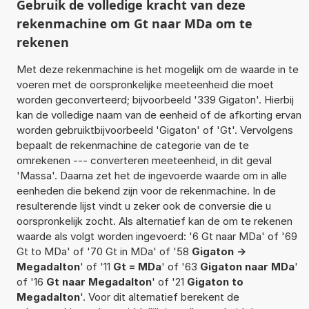
Gebruik de volledige kracht van deze
rekenmachine om Gt naar MDa om te
rekenen
Met deze rekenmachine is het mogelijk om de waarde in te
voeren met de oorspronkelijke meeteenheid die moet
worden geconverteerd; bijvoorbeeld '339 Gigaton'. Hierbij
kan de volledige naam van de eenheid of de afkorting ervan
worden gebruiktbijvoorbeeld 'Gigaton' of 'Gt'. Vervolgens
bepaalt de rekenmachine de categorie van de te
omrekenen --- converteren meeteenheid, in dit geval
'Massa'. Daarna zet het de ingevoerde waarde om in alle
eenheden die bekend zijn voor de rekenmachine. In de
resulterende lijst vindt u zeker ook de conversie die u
oorspronkelijk zocht. Als alternatief kan de om te rekenen
waarde als volgt worden ingevoerd: '6 Gt naar MDa' of '69
Gt to MDa' of '70 Gt in MDa' of '58
Gigaton ->
Megadalton
' of '11
Gt = MDa
' of '63
Gigaton naar MDa
'
of '16
Gt naar Megadalton
' of '21
Gigaton to
Megadalton
'. Voor dit alternatief berekent de