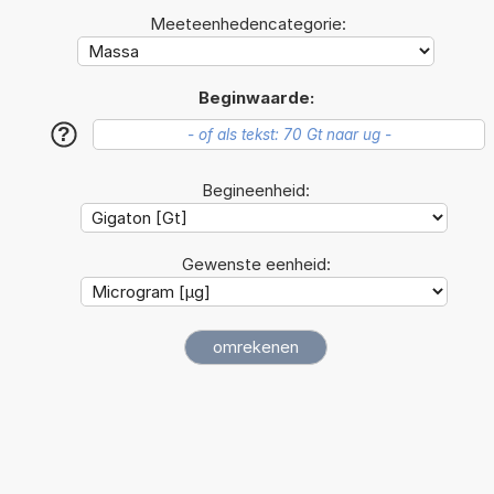
Meeteenhedencategorie:
Beginwaarde:
?
Begineenheid:
Gewenste eenheid: