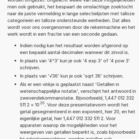
men ook gebruikt, het bespaart de omslachtige zoektocht
naar de juiste vermelding in lange selectielijsten met talloze
categorieën en talloze ondersteunde eenheden. Dat alles
wordt voor ons overgenomen door de rekenmachine en het
werk wordt in een fractie van een seconde gedaan.
Indien nodig kan het resultaat worden afgerond op
een bepaald aantal decimalen wanneer dit zinvol is.
In plaats van '4^3' kun je ook '4 exp 3' of '4 pow 3'
schrijven.
In plaats van '√36' kun je ook 'sqrt 36' schrijven.
Als er een vinkje is geplaatst naast 'Getallen in
wetenschappelijke notatie', verschijnt het antwoord in
zwevendekommanotatie. Bijvoorbeeld, 1,447 012 332
20
511 2
×
10
. Voor deze presentatievorm wordt het
getal gesegmenteerd in een exponent, hier 20, en het
eigenlijke getal, hier 1,447 012 332 511 2. Voor
apparaten waarop de mogelijkheden voor het
weergeven van getallen beperkt is, zoals bijvoorbeeld
bij zakrekenmachines, worden getallen ook