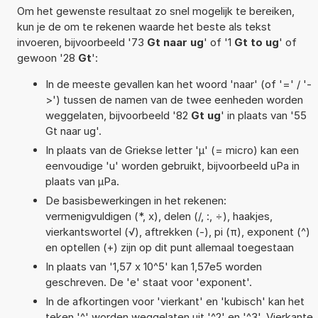
Om het gewenste resultaat zo snel mogelijk te bereiken,
kun je de om te rekenen waarde het beste als tekst
invoeren, bijvoorbeeld '73
Gt naar ug
' of '1
Gt to ug
' of
gewoon '28
Gt
':
In de meeste gevallen kan het woord 'naar' (of '=' / '-
>') tussen de namen van de twee eenheden worden
weggelaten, bijvoorbeeld '82
Gt ug
' in plaats van '55
Gt naar ug'.
In plaats van de Griekse letter 'µ' (= micro) kan een
eenvoudige 'u' worden gebruikt, bijvoorbeeld uPa in
plaats van µPa.
De basisbewerkingen in het rekenen:
vermenigvuldigen (*, x), delen (/, :, ÷), haakjes,
vierkantswortel (√), aftrekken (-), pi (π), exponent (^)
en optellen (+) zijn op dit punt allemaal toegestaan
In plaats van '1,57 x 10^5' kan 1,57e5 worden
geschreven. De 'e' staat voor 'exponent'.
In de afkortingen voor 'vierkant' en 'kubisch' kan het
teken '^' worden weggelaten uit '^2' en '^3'. Vierkante