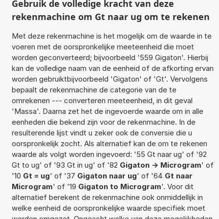
Gebruik de volledige kracht van deze
rekenmachine om Gt naar ug om te rekenen
Met deze rekenmachine is het mogelijk om de waarde in te
voeren met de oorspronkelijke meeteenheid die moet
worden geconverteerd; bijvoorbeeld '559 Gigaton'. Hierbij
kan de volledige naam van de eenheid of de afkorting ervan
worden gebruiktbijvoorbeeld 'Gigaton' of 'Gt'. Vervolgens
bepaalt de rekenmachine de categorie van de te
omrekenen --- converteren meeteenheid, in dit geval
'Massa'. Daarna zet het de ingevoerde waarde om in alle
eenheden die bekend zijn voor de rekenmachine. In de
resulterende lijst vindt u zeker ook de conversie die u
oorspronkelijk zocht. Als alternatief kan de om te rekenen
waarde als volgt worden ingevoerd: '55 Gt naar ug' of '92
Gt to ug' of '93 Gt in ug' of '82
Gigaton -> Microgram
' of
'10
Gt = ug
' of '37
Gigaton naar ug
' of '64
Gt naar
Microgram
' of '19
Gigaton to Microgram
'. Voor dit
alternatief berekent de rekenmachine ook onmiddellijk in
welke eenheid de oorspronkelijke waarde specifiek moet
worden omgezet. Ongeacht welke van deze mogelijkheden