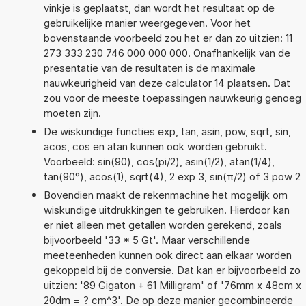
vinkje is geplaatst, dan wordt het resultaat op de
gebruikelijke manier weergegeven. Voor het
bovenstaande voorbeeld zou het er dan zo uitzien: 11
273 333 230 746 000 000 000. Onafhankelijk van de
presentatie van de resultaten is de maximale
nauwkeurigheid van deze calculator 14 plaatsen. Dat
zou voor de meeste toepassingen nauwkeurig genoeg
moeten zijn.
De wiskundige functies exp, tan, asin, pow, sqrt, sin,
acos, cos en atan kunnen ook worden gebruikt.
Voorbeeld: sin(90), cos(pi/2), asin(1/2), atan(1/4),
tan(90°), acos(1), sqrt(4), 2 exp 3, sin(π/2) of 3 pow 2
Bovendien maakt de rekenmachine het mogelijk om
wiskundige uitdrukkingen te gebruiken. Hierdoor kan
er niet alleen met getallen worden gerekend, zoals
bijvoorbeeld '33 * 5 Gt'. Maar verschillende
meeteenheden kunnen ook direct aan elkaar worden
gekoppeld bij de conversie. Dat kan er bijvoorbeeld zo
uitzien: '89 Gigaton + 61 Milligram' of '76mm x 48cm x
20dm = ? cm^3'. De op deze manier gecombineerde