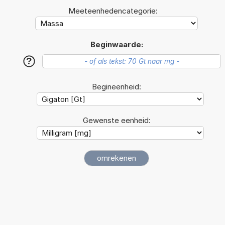
Meeteenhedencategorie:
Beginwaarde:
?
Begineenheid:
Gewenste eenheid: