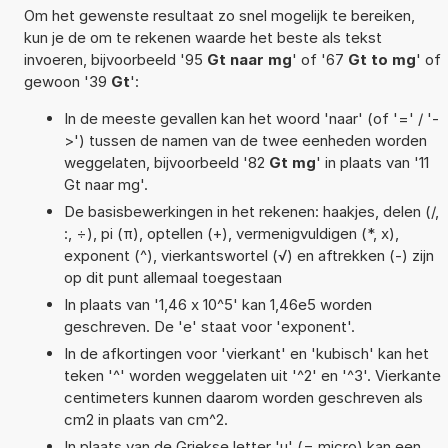
Om het gewenste resultaat zo snel mogelijk te bereiken,
kun je de om te rekenen waarde het beste als tekst
invoeren, bijvoorbeeld '95
Gt naar mg
' of '67
Gt to mg
' of
gewoon '39
Gt
':
In de meeste gevallen kan het woord 'naar' (of '=' / '-
>') tussen de namen van de twee eenheden worden
weggelaten, bijvoorbeeld '82
Gt mg
' in plaats van '11
Gt naar mg'.
De basisbewerkingen in het rekenen: haakjes, delen (/,
:, ÷), pi (π), optellen (+), vermenigvuldigen (*, x),
exponent (^), vierkantswortel (√) en aftrekken (-) zijn
op dit punt allemaal toegestaan
In plaats van '1,46 x 10^5' kan 1,46e5 worden
geschreven. De 'e' staat voor 'exponent'.
In de afkortingen voor 'vierkant' en 'kubisch' kan het
teken '^' worden weggelaten uit '^2' en '^3'. Vierkante
centimeters kunnen daarom worden geschreven als
cm2 in plaats van cm^2.
In plaats van de Griekse letter 'µ' (= micro) kan een