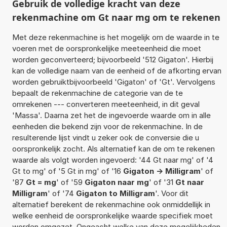
Gebruik de volledige kracht van deze
rekenmachine om Gt naar mg om te rekenen
Met deze rekenmachine is het mogelijk om de waarde in te
voeren met de oorspronkelijke meeteenheid die moet
worden geconverteerd; bijvoorbeeld '512 Gigaton'. Hierbij
kan de volledige naam van de eenheid of de afkorting ervan
worden gebruiktbijvoorbeeld 'Gigaton' of 'Gt'. Vervolgens
bepaalt de rekenmachine de categorie van de te
omrekenen --- converteren meeteenheid, in dit geval
'Massa'. Daarna zet het de ingevoerde waarde om in alle
eenheden die bekend zijn voor de rekenmachine. In de
resulterende lijst vindt u zeker ook de conversie die u
oorspronkelijk zocht. Als alternatief kan de om te rekenen
waarde als volgt worden ingevoerd: '44 Gt naar mg' of '4
Gt to mg' of '5 Gt in mg' of '16
Gigaton -> Milligram
' of
'87
Gt = mg
' of '59
Gigaton naar mg
' of '31
Gt naar
Milligram
' of '74
Gigaton to Milligram
'. Voor dit
alternatief berekent de rekenmachine ook onmiddellijk in
welke eenheid de oorspronkelijke waarde specifiek moet
worden omgezet. Ongeacht welke van deze mogelijkheden