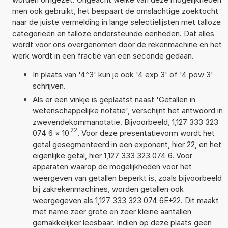
men ook gebruikt, het bespaart de omslachtige zoektocht
naar de juiste vermelding in lange selectielijsten met talloze
categorieën en talloze ondersteunde eenheden. Dat alles
wordt voor ons overgenomen door de rekenmachine en het
werk wordt in een fractie van een seconde gedaan.
In plaats van '4^3' kun je ook '4 exp 3' of '4 pow 3'
schrijven.
Als er een vinkje is geplaatst naast 'Getallen in
wetenschappelijke notatie', verschijnt het antwoord in
zwevendekommanotatie. Bijvoorbeeld, 1,127 333 323
22
074 6
×
10
. Voor deze presentatievorm wordt het
getal gesegmenteerd in een exponent, hier 22, en het
eigenlijke getal, hier 1,127 333 323 074 6. Voor
apparaten waarop de mogelijkheden voor het
weergeven van getallen beperkt is, zoals bijvoorbeeld
bij zakrekenmachines, worden getallen ook
weergegeven als 1,127 333 323 074 6E+22. Dit maakt
met name zeer grote en zeer kleine aantallen
gemakkelijker leesbaar. Indien op deze plaats geen