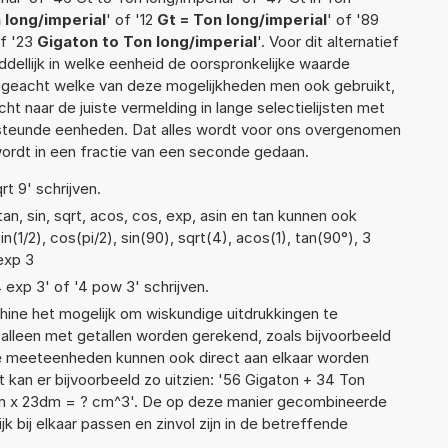
 long/imperial
' of '12
Gt = Ton long/imperial
' of '89
of '23
Gigaton to Ton long/imperial
'. Voor dit alternatief
ellijk in welke eenheid de oorspronkelijke waarde
geacht welke van deze mogelijkheden men ook gebruikt,
t naar de juiste vermelding in lange selectielijsten met
ersteunde eenheden. Dat alles wordt voor ons overgenomen
ordt in een fractie van een seconde gedaan.
rt 9' schrijven.
n, sin, sqrt, acos, cos, exp, asin en tan kunnen ook
(1/2), cos(pi/2), sin(90), sqrt(4), acos(1), tan(90°), 3
 exp 3
4 exp 3' of '4 pow 3' schrijven.
ne het mogelijk om wiskundige uitdrukkingen te
t alleen met getallen worden gerekend, zoals bijvoorbeeld
nde meeteenheden kunnen ook direct aan elkaar worden
 kan er bijvoorbeeld zo uitzien: '56 Gigaton + 34 Ton
cm x 23dm = ? cm^3'. De op deze manier gecombineerde
 bij elkaar passen en zinvol zijn in de betreffende