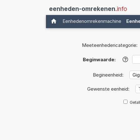
eenheden-omrekenen
.info
Eenhedenomrekenmachine
Eenh
Meeteenhedencategorie:
Beginwaarde:
?
Begineenheid:
Gewenste eenheid:
Getal