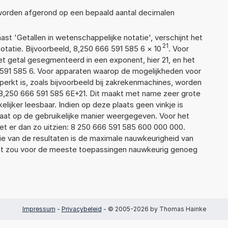
 worden afgerond op een bepaald aantal decimalen
aast 'Getallen in wetenschappelijke notatie', verschijnt het
21
atie. Bijvoorbeeld, 8,250 666 591 585 6
×
10
. Voor
t getal gesegmenteerd in een exponent, hier 21, en het
66 591 585 6. Voor apparaten waarop de mogelijkheden voor
erkt is, zoals bijvoorbeeld bij zakrekenmachines, worden
8,250 666 591 585 6E+21. Dit maakt met name zeer grote
elijker leesbaar. Indien op deze plaats geen vinkje is
taat op de gebruikelijke manier weergegeven. Voor het
t er dan zo uitzien: 8 250 666 591 585 600 000 000.
ie van de resultaten is de maximale nauwkeurigheid van
Dat zou voor de meeste toepassingen nauwkeurig genoeg
Impressum
-
Privacybeleid
- © 2005-2026 by Thomas Hainke