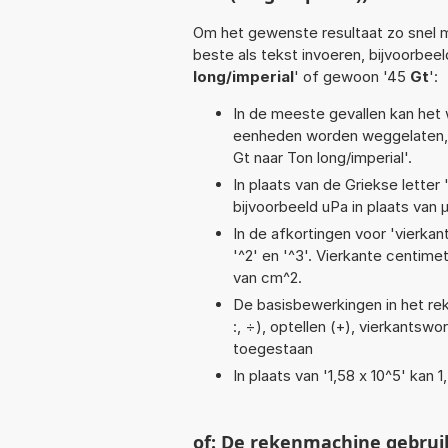
Om het gewenste resultaat zo snel m
beste als tekst invoeren, bijvoorbee
long/imperial
' of gewoon '45
Gt
':
In de meeste gevallen kan het 
eenheden worden weggelaten, 
Gt naar Ton long/imperial'.
In plaats van de Griekse letter
bijvoorbeeld uPa in plaats van 
In de afkortingen voor 'vierkan
'^2' en '^3'. Vierkante centim
van cm^2.
De basisbewerkingen in het reke
:, ÷), optellen (+), vierkantswo
toegestaan
In plaats van '1,58 x 10^5' kan
of: De rekenmachine gebrui