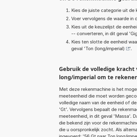
Kies de juiste categorie uit de k
Voer vervolgens de waarde in d
Kies uit de keuzelijst de eenh
-- converteren, in dit geval '
Gi
Kies ten slotte de eenheid waa
geval '
Ton (long/imperial)
'.
Gebruik de volledige krach
long/imperial om te rekene
Met deze rekenmachine is het mogeli
meeteenheid die moet worden geconve
volledige naam van de eenheid of de
'Gt'. Vervolgens bepaalt de rekenma
meeteenheid, in dit geval 'Massa'. 
die bekend zijn voor de rekenmachine.
die u oorspronkelijk zocht. Als alte
ingevoerd: '56 Gt naar Ton long/imper