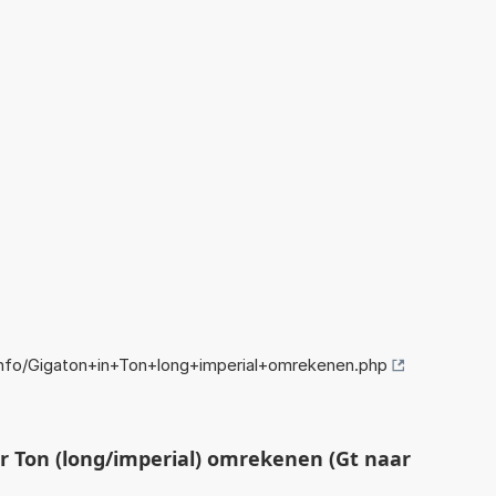
nfo/Gigaton+in+Ton+long+imperial+omrekenen.php
 Ton (long/imperial) omrekenen (Gt naar