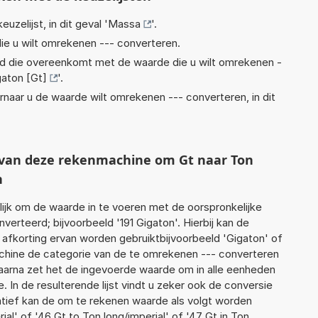
euzelijst, in dit geval '
Massa
'.
ie u wilt omrekenen --- converteren.
eid die overeenkomt met de waarde die u wilt omrekenen -
gaton [Gt]
'.
rnaar u de waarde wilt omrekenen --- converteren, in dit
t van deze rekenmachine om Gt naar Ton
n
jk om de waarde in te voeren met de oorspronkelijke
rteerd; bijvoorbeeld '191 Gigaton'. Hierbij kan de
 afkorting ervan worden gebruiktbijvoorbeeld 'Gigaton' of
chine de categorie van de te omrekenen --- converteren
Daarna zet het de ingevoerde waarde om in alle eenheden
 In de resulterende lijst vindt u zeker ook de conversie
rnatief kan de om te rekenen waarde als volgt worden
ial' of '46 Gt to Ton long/imperial' of '47 Gt in Ton