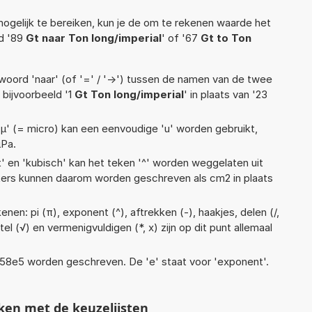
ogelijk te bereiken, kun je de om te rekenen waarde het
ld '89
Gt naar Ton long/imperial
' of '67
Gt to Ton
woord 'naar' (of '=' / '->') tussen de namen van de twee
bijvoorbeeld '1
Gt Ton long/imperial
' in plaats van '23
 'µ' (= micro) kan een eenvoudige 'u' worden gebruikt,
µPa.
t' en 'kubisch' kan het teken '^' worden weggelaten uit
eters kunnen daarom worden geschreven als cm2 in plaats
nen: pi (π), exponent (^), aftrekken (-), haakjes, delen (/,
rtel (√) en vermenigvuldigen (*, x) zijn op dit punt allemaal
 1,58e5 worden geschreven. De 'e' staat voor 'exponent'.
ken met de keuzelijsten