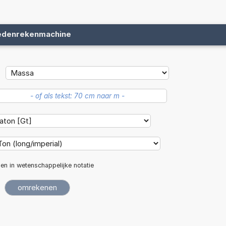
edenrekenmachine
len in wetenschappelijke notatie