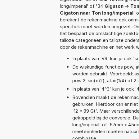
long/imperial' of '34
Gigaton -> Ton
Gigaton naar Ton long/imperial
' 
berekent de rekenmachine ook onmidd
specifiek moet worden omgezet. On
het bespaart de omslachtige zoektoch
talloze categorieën en talloze ond
door de rekenmachine en het werk w
In plaats van '√9' kun je ook 'sq
De wiskundige functies pow, ata
worden gebruikt. Voorbeeld: asin
pow 2, sin(π/2), atan(1/4) of 2
In plaats van '4^3' kun je ook '
Bovendien maakt de rekenmachi
gebruiken. Hierdoor kan er nie
'12 * 89 Gt'. Maar verschille
gekoppeld bij de conversie. Dat
long/imperial' of '67mm x 45
meeteenheden moeten natuurlijk
combinatie.