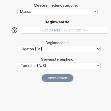
Meeteenhedencategorie:
Beginwaarde:
?
Begineenheid:
Gewenste eenheid: