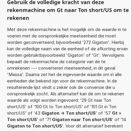
Gebruik de volledige kracht van deze
rekenmachine om Gt naar Ton short/US om te
rekenen
Met deze rekenmachine is het mogelijk om de waarde in te
voeren met de oorspronkelijke meeteenheid die moet
worden geconverteerd; bijvoorbeeld '272 Gigaton'. Hierbij
kan de volledige naam van de eenheid of de afkorting ervan
worden gebruiktbijvoorbeeld 'Gigaton' of 'Gt'. Vervolgens
bepaalt de rekenmachine de categorie van de te
omrekenen --- converteren meeteenheid, in dit geval
'Massa'. Daarna zet het de ingevoerde waarde om in alle
eenheden die bekend zijn voor de rekenmachine. In de
resulterende lijst vindt u zeker ook de conversie die u
oorspronkelijk zocht. Als alternatief kan de om te rekenen
waarde als volgt worden ingevoerd: '29 Gt naar Ton
short/US' of '100 Gt to Ton short/US' of '101 Gt in Ton
short/US' of '43
Gigaton -> Ton short/US
' of '57
Gt =
Ton short/US
' of '71
Gigaton naar Ton short/US
' of '14
Gigaton to Ton short/US
'. Voor dit alternatief berekent