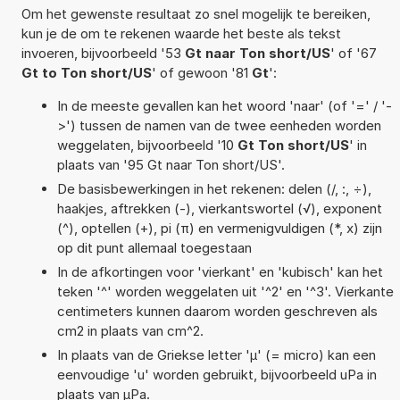
Om het gewenste resultaat zo snel mogelijk te bereiken,
kun je de om te rekenen waarde het beste als tekst
invoeren, bijvoorbeeld '53
Gt naar Ton short/US
' of '67
Gt to Ton short/US
' of gewoon '81
Gt
':
In de meeste gevallen kan het woord 'naar' (of '=' / '-
>') tussen de namen van de twee eenheden worden
weggelaten, bijvoorbeeld '10
Gt Ton short/US
' in
plaats van '95 Gt naar Ton short/US'.
De basisbewerkingen in het rekenen: delen (/, :, ÷),
haakjes, aftrekken (-), vierkantswortel (√), exponent
(^), optellen (+), pi (π) en vermenigvuldigen (*, x) zijn
op dit punt allemaal toegestaan
In de afkortingen voor 'vierkant' en 'kubisch' kan het
teken '^' worden weggelaten uit '^2' en '^3'. Vierkante
centimeters kunnen daarom worden geschreven als
cm2 in plaats van cm^2.
In plaats van de Griekse letter 'µ' (= micro) kan een
eenvoudige 'u' worden gebruikt, bijvoorbeeld uPa in
plaats van µPa.