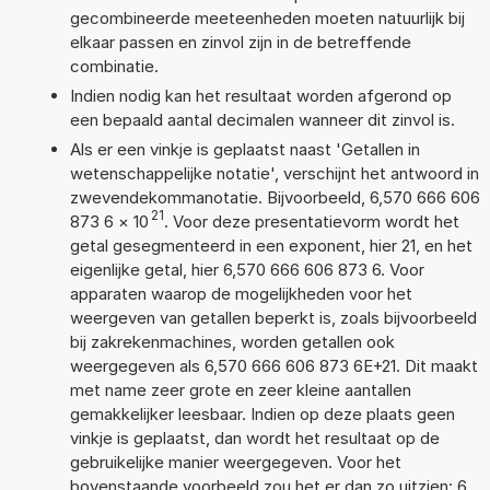
gecombineerde meeteenheden moeten natuurlijk bij
elkaar passen en zinvol zijn in de betreffende
combinatie.
Indien nodig kan het resultaat worden afgerond op
een bepaald aantal decimalen wanneer dit zinvol is.
Als er een vinkje is geplaatst naast 'Getallen in
wetenschappelijke notatie', verschijnt het antwoord in
zwevendekommanotatie. Bijvoorbeeld, 6,570 666 606
21
873 6
×
10
. Voor deze presentatievorm wordt het
getal gesegmenteerd in een exponent, hier 21, en het
eigenlijke getal, hier 6,570 666 606 873 6. Voor
apparaten waarop de mogelijkheden voor het
weergeven van getallen beperkt is, zoals bijvoorbeeld
bij zakrekenmachines, worden getallen ook
weergegeven als 6,570 666 606 873 6E+21. Dit maakt
met name zeer grote en zeer kleine aantallen
gemakkelijker leesbaar. Indien op deze plaats geen
vinkje is geplaatst, dan wordt het resultaat op de
gebruikelijke manier weergegeven. Voor het
bovenstaande voorbeeld zou het er dan zo uitzien: 6