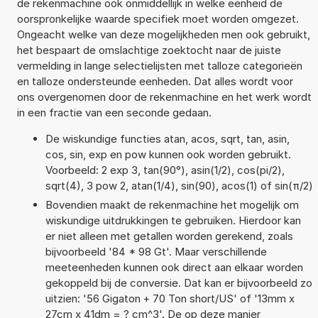
de rekenmachine ook onmiddellijk in welke eenheid de
oorspronkelijke waarde specifiek moet worden omgezet.
Ongeacht welke van deze mogelijkheden men ook gebruikt,
het bespaart de omslachtige zoektocht naar de juiste
vermelding in lange selectielijsten met talloze categorieën
en talloze ondersteunde eenheden. Dat alles wordt voor
ons overgenomen door de rekenmachine en het werk wordt
in een fractie van een seconde gedaan.
De wiskundige functies atan, acos, sqrt, tan, asin,
cos, sin, exp en pow kunnen ook worden gebruikt.
Voorbeeld: 2 exp 3, tan(90°), asin(1/2), cos(pi/2),
sqrt(4), 3 pow 2, atan(1/4), sin(90), acos(1) of sin(π/2)
Bovendien maakt de rekenmachine het mogelijk om
wiskundige uitdrukkingen te gebruiken. Hierdoor kan
er niet alleen met getallen worden gerekend, zoals
bijvoorbeeld '84 * 98 Gt'. Maar verschillende
meeteenheden kunnen ook direct aan elkaar worden
gekoppeld bij de conversie. Dat kan er bijvoorbeeld zo
uitzien: '56 Gigaton + 70 Ton short/US' of '13mm x
27cm x 41dm = ? cm^3'. De op deze manier