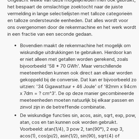
het bespaart de omslachtige zoektocht naar de juiste
vermelding in lange selectielijsten met talloze categorieën
en talloze ondersteunde eenheden. Dat alles wordt voor
ons overgenomen door de rekenmachine en het werk wordt
in een fractie van een seconde gedaan.
Bovendien maakt de rekenmachine het mogelijk om
wiskundige uitdrukkingen te gebruiken. Hierdoor kan
er niet alleen met getallen worden gerekend, zoals
bijvoorbeeld '58 * 70 GWh'. Maar verschillende
meeteenheden kunnen ook direct aan elkaar worden
gekoppeld bij de conversie. Dat kan er bijvoorbeeld zo
uitzien: '34 Gigawattuur + 46 Joule' of '82mm x 94cm
x 7dm = ? cm^3'. De op deze manier gecombineerde
meeteenheden moeten natuurlijk bij elkaar passen en
zinvol zijn in de betreffende combinatie.
De wiskundige functies sin, acos, asin, sqrt, exp, pow,
atan, cos en tan kunnen ook worden gebruikt.
Voorbeeld: atan(1/4), 3 pow 2, tan(90°), 2 exp 3,
acos(1), cos(pi/2), asin(1/2), sin(90), sqrt(4) of