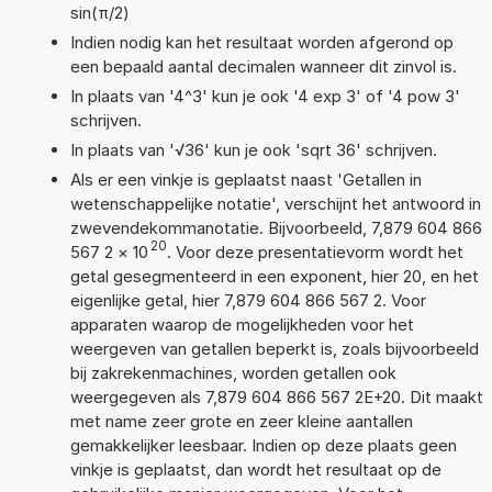
sin(π/2)
Indien nodig kan het resultaat worden afgerond op
een bepaald aantal decimalen wanneer dit zinvol is.
In plaats van '4^3' kun je ook '4 exp 3' of '4 pow 3'
schrijven.
In plaats van '√36' kun je ook 'sqrt 36' schrijven.
Als er een vinkje is geplaatst naast 'Getallen in
wetenschappelijke notatie', verschijnt het antwoord in
zwevendekommanotatie. Bijvoorbeeld, 7,879 604 866
20
567 2
×
10
. Voor deze presentatievorm wordt het
getal gesegmenteerd in een exponent, hier 20, en het
eigenlijke getal, hier 7,879 604 866 567 2. Voor
apparaten waarop de mogelijkheden voor het
weergeven van getallen beperkt is, zoals bijvoorbeeld
bij zakrekenmachines, worden getallen ook
weergegeven als 7,879 604 866 567 2E+20. Dit maakt
met name zeer grote en zeer kleine aantallen
gemakkelijker leesbaar. Indien op deze plaats geen
vinkje is geplaatst, dan wordt het resultaat op de