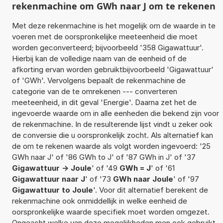
rekenmachine om GWh naar J om te rekenen
Met deze rekenmachine is het mogelijk om de waarde in te
voeren met de oorspronkelijke meeteenheid die moet
worden geconverteerd; bijvoorbeeld '358 Gigawattuur'.
Hierbij kan de volledige naam van de eenheid of de
afkorting ervan worden gebruiktbijvoorbeeld 'Gigawattuur'
of 'GWh'. Vervolgens bepaalt de rekenmachine de
categorie van de te omrekenen --- converteren
meeteenheid, in dit geval 'Energie'. Daarna zet het de
ingevoerde waarde om in alle eenheden die bekend zijn voor
de rekenmachine. In de resulterende lijst vindt u zeker ook
de conversie die u oorspronkelijk zocht. Als alternatief kan
de om te rekenen waarde als volgt worden ingevoerd: '25
GWh naar J' of '86 GWh to J' of '87 GWh in J' of '37
Gigawattuur -> Joule
' of '49
GWh = J
' of '61
Gigawattuur naar J
' of '73
GWh naar Joule
' of '97
Gigawattuur to Joule
'. Voor dit alternatief berekent de
rekenmachine ook onmiddellijk in welke eenheid de
oorspronkelijke waarde specifiek moet worden omgezet.
Ongeacht welke van deze mogelijkheden men ook gebruikt,