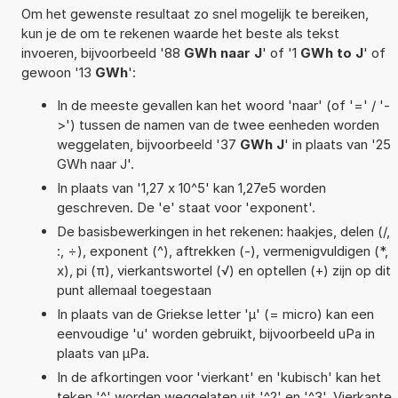
Om het gewenste resultaat zo snel mogelijk te bereiken,
kun je de om te rekenen waarde het beste als tekst
invoeren, bijvoorbeeld '88
GWh naar J
' of '1
GWh to J
' of
gewoon '13
GWh
':
In de meeste gevallen kan het woord 'naar' (of '=' / '-
>') tussen de namen van de twee eenheden worden
weggelaten, bijvoorbeeld '37
GWh J
' in plaats van '25
GWh naar J'.
In plaats van '1,27 x 10^5' kan 1,27e5 worden
geschreven. De 'e' staat voor 'exponent'.
De basisbewerkingen in het rekenen: haakjes, delen (/,
:, ÷), exponent (^), aftrekken (-), vermenigvuldigen (*,
x), pi (π), vierkantswortel (√) en optellen (+) zijn op dit
punt allemaal toegestaan
In plaats van de Griekse letter 'µ' (= micro) kan een
eenvoudige 'u' worden gebruikt, bijvoorbeeld uPa in
plaats van µPa.
In de afkortingen voor 'vierkant' en 'kubisch' kan het
teken '^' worden weggelaten uit '^2' en '^3'. Vierkante