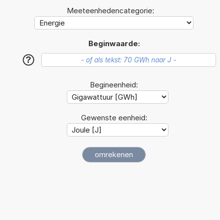
Meeteenhedencategorie:
Beginwaarde:
?
Begineenheid:
Gewenste eenheid: