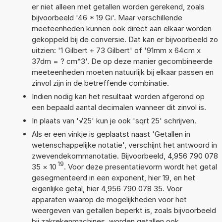
er niet alleen met getallen worden gerekend, zoals
bijvoorbeeld '46 * 19 Gi'. Maar verschillende
meeteenheden kunnen ook direct aan elkaar worden
gekoppeld bij de conversie. Dat kan er bijvoorbeeld zo
uitzien: '1 Gilbert + 73 Gilbert' of '91mm x 64cm x
37dm = ? cm^3'. De op deze manier gecombineerde
meeteenheden moeten natuurlijk bij elkaar passen en
zinvol zijn in de betreffende combinatie.
Indien nodig kan het resultaat worden afgerond op
een bepaald aantal decimalen wanneer dit zinvol is.
In plaats van '√25' kun je ook 'sqrt 25' schrijven.
Als er een vinkje is geplaatst naast 'Getallen in
wetenschappelijke notatie', verschijnt het antwoord in
zwevendekommanotatie. Bijvoorbeeld, 4,956 790 078
19
35
×
10
. Voor deze presentatievorm wordt het getal
gesegmenteerd in een exponent, hier 19, en het
eigenlijke getal, hier 4,956 790 078 35. Voor
apparaten waarop de mogelijkheden voor het
weergeven van getallen beperkt is, zoals bijvoorbeeld
bij zakrekenmachines, worden getallen ook