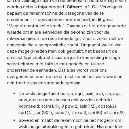
kan de volledige naam van de eenheid of de afkorting ervan
worden gebruiktbijvoorbeeld '
Gilbert
' of '
Gi
'. Vervolgens
bepaalt de rekenmachine de categorie van de te
omrekenen --- converteren meeteenheid, in dit geval
'Magnetomotorische kracht'. Daarna zet het de ingevoerde
waarde om in alle eenheden die bekend zijn voor de
rekenmachine. In de resulterende lijst vindt u zeker ook de
conversie die u oorspronkelijk zocht. Ongeacht welke van
deze mogelijkheden men ook gebruikt, het bespaart de
omslachtige zoektocht naar de juiste vermelding in lange
selectielijsten met talloze categorieën en talloze
ondersteunde eenheden. Dat alles wordt voor ons
overgenomen door de rekenmachine en het werk wordt in
een fractie van een seconde gedaan.
De wiskundige functies tan, sqrt, asin, exp, sin, cos,
pow, atan en acos kunnen ook worden gebruikt.
Voorbeeld: atan(1/4), 3 pow 2, asin(1/2), cos(pi/2),
sqrt(4), tan(90°), acos(1), 2 exp 3, sin(90) of sin(π/2)
Bovendien maakt de rekenmachine het mogelijk om
wiskundige uitdrukkingen te gebruiken. Hierdoor kan