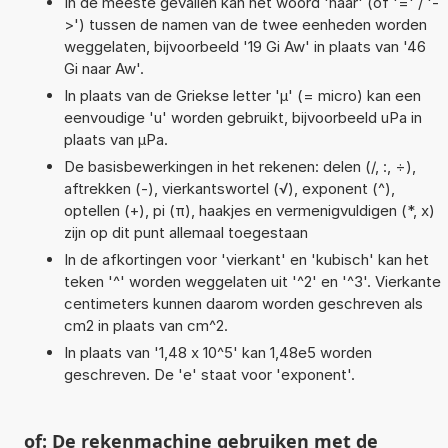
In de meeste gevallen kan het woord 'naar' (of '=' / '-
>') tussen de namen van de twee eenheden worden
weggelaten, bijvoorbeeld '19 Gi Aw' in plaats van '46
Gi naar Aw'.
In plaats van de Griekse letter 'µ' (= micro) kan een
eenvoudige 'u' worden gebruikt, bijvoorbeeld uPa in
plaats van µPa.
De basisbewerkingen in het rekenen: delen (/, :, ÷),
aftrekken (-), vierkantswortel (√), exponent (^),
optellen (+), pi (π), haakjes en vermenigvuldigen (*, x)
zijn op dit punt allemaal toegestaan
In de afkortingen voor 'vierkant' en 'kubisch' kan het
teken '^' worden weggelaten uit '^2' en '^3'. Vierkante
centimeters kunnen daarom worden geschreven als
cm2 in plaats van cm^2.
In plaats van '1,48 x 10^5' kan 1,48e5 worden
geschreven. De 'e' staat voor 'exponent'.
of: De rekenmachine gebruiken met de