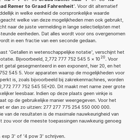
ad Rømer to Graad Fahrenheit
'. Voor dit alternatief
ellijk in welke eenheid de oorspronkelijke waarde
geacht welke van deze mogelijkheden men ook gebruikt,
t naar de juiste vermelding in lange selectielijsten met
ersteunde eenheden. Dat alles wordt voor ons overgenomen
ordt in een fractie van een seconde gedaan.
aast 'Getallen in wetenschappelijke notatie', verschijnt het
20
atie. Bijvoorbeeld, 2,772 777 752 545 5
×
10
. Voor
t getal gesegmenteerd in een exponent, hier 20, en het
77 752 545 5. Voor apparaten waarop de mogelijkheden voor
erkt is, zoals bijvoorbeeld bij zakrekenmachines, worden
 2,772 777 752 545 5E+20. Dit maakt met name zeer grote
elijker leesbaar. Indien op deze plaats geen vinkje is
taat op de gebruikelijke manier weergegeven. Voor het
t er dan zo uitzien: 277 277 775 254 550 000 000.
ie van de resultaten is de maximale nauwkeurigheid van
Dat zou voor de meeste toepassingen nauwkeurig genoeg
4 exp 3' of '4 pow 3' schrijven.