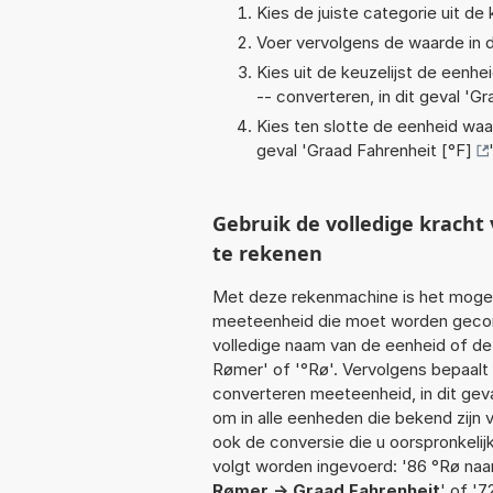
Kies de juiste categorie uit de k
Voer vervolgens de waarde in d
Kies uit de keuzelijst de eenh
-- converteren, in dit geval '
Gr
Kies ten slotte de eenheid waa
geval '
Graad Fahrenheit [°F]
'
Gebruik de volledige krach
te rekenen
Met deze rekenmachine is het mogeli
meeteenheid die moet worden geconv
volledige naam van de eenheid of de
Rømer' of '°Rø'. Vervolgens bepaal
converteren meeteenheid, in dit gev
om in alle eenheden die bekend zijn v
ook de conversie die u oorspronkelij
volgt worden ingevoerd: '86 °Rø naar 
Rømer -> Graad Fahrenheit
' of '