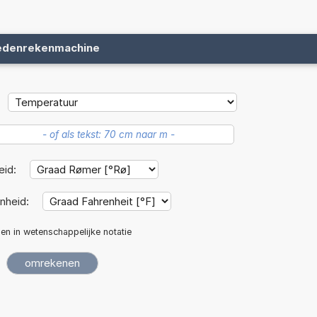
edenrekenmachine
eid:
nheid:
len in wetenschappelijke notatie