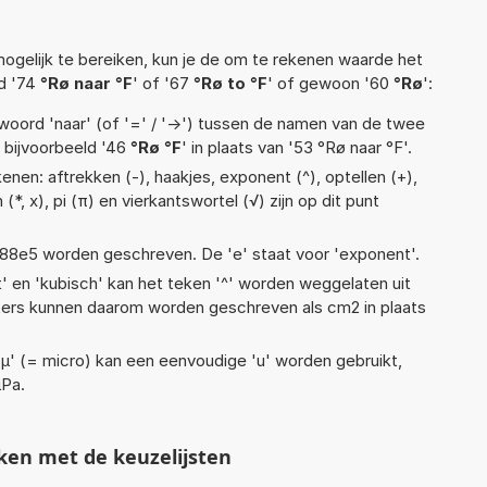
ogelijk te bereiken, kun je de om te rekenen waarde het
ld '74
°Rø naar °F
' of '67
°Rø to °F
' of gewoon '60
°Rø
':
woord 'naar' (of '=' / '->') tussen de namen van de twee
bijvoorbeeld '46
°Rø °F
' in plaats van '53 °Rø naar °F'.
nen: aftrekken (-), haakjes, exponent (^), optellen (+),
 (*, x), pi (π) en vierkantswortel (√) zijn op dit punt
 1,88e5 worden geschreven. De 'e' staat voor 'exponent'.
t' en 'kubisch' kan het teken '^' worden weggelaten uit
eters kunnen daarom worden geschreven als cm2 in plaats
 'µ' (= micro) kan een eenvoudige 'u' worden gebruikt,
µPa.
ken met de keuzelijsten