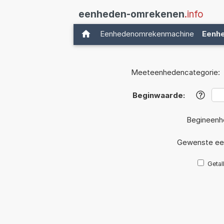
eenheden-omrekenen
.info
Eenhedenomrekenmachine
Eenh
Meeteenhedencategorie:
Beginwaarde:
?
Begineenh
Gewenste ee
Getal