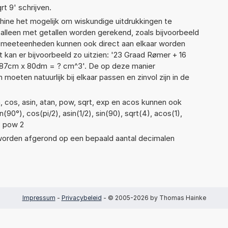
rt 9' schrijven.
ne het mogelijk om wiskundige uitdrukkingen te
t alleen met getallen worden gerekend, zoals bijvoorbeeld
de meeteenheden kunnen ook direct aan elkaar worden
 kan er bijvoorbeeld zo uitzien: '23 Graad Rømer + 16
 87cm x 80dm = ? cm^3'. De op deze manier
ten natuurlijk bij elkaar passen en zinvol zijn in de
, cos, asin, atan, pow, sqrt, exp en acos kunnen ook
90°), cos(pi/2), asin(1/2), sin(90), sqrt(4), acos(1),
3 pow 2
 worden afgerond op een bepaald aantal decimalen
Impressum
-
Privacybeleid
- © 2005-2026 by Thomas Hainke