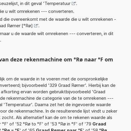
euzelijst, in dit geval '
Temperatuur
'.
ie u wilt omrekenen --- converteren.
eid die overeenkomt met de waarde die u wilt omrekenen -
aad Rømer [°Rø]
'.
rnaar u de waarde wilt omrekenen --- converteren, in dit
.
t van deze rekenmachine om °Rø naar °F om
jk om de waarde in te voeren met de oorspronkelijke
erteerd; bijvoorbeeld '329 Graad Rømer'. Hierbij kan de
 afkorting ervan worden gebruiktbijvoorbeeld 'Graad
t de rekenmachine de categorie van de te omrekenen ---
al 'Temperatuur'. Daarna zet het de ingevoerde waarde
oor de rekenmachine. In de resulterende lijst vindt u zeker
k zocht. Als alternatief kan de om te rekenen waarde als
°F' of '52 °Rø to °F' of '53 °Rø in °F' of '79
Graad
72
°Rø = °F
' of '65
Graad Rømer naar °F
' of '58
°Rø