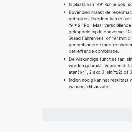
In plaats van '√9' kun je ook 'sq
Bovendien maakt de rekenmachi
gebruiken. Hierdoor kan er nie
'9 * 2 °Rø'. Maar verschillen
gekoppeld bij de conversie. Dat
Graad Fahrenheit' of '94mm x
gecombineerde meeteenheden moe
betreffende combinatie.
De wiskundige functies tan, sin
worden gebruikt. Voorbeeld: tan(
atan(1/4), 2 exp 3, sin(π/2) of 
Indien nodig kan het resultaat
wanneer dit zinvol is.