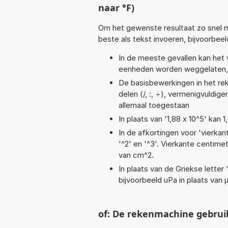
naar °F)
Om het gewenste resultaat zo snel m
beste als tekst invoeren, bijvoorbee
In de meeste gevallen kan het 
eenheden worden weggelaten, 
De basisbewerkingen in het reke
delen (/, :, ÷), vermenigvuldigen
allemaal toegestaan
In plaats van '1,88 x 10^5' kan
In de afkortingen voor 'vierkan
'^2' en '^3'. Vierkante centim
van cm^2.
In plaats van de Griekse letter
bijvoorbeeld uPa in plaats van 
of: De rekenmachine gebrui