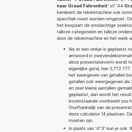
naar Graad Fahrenheit
' of '44
Gra
berekent de rekenmachine ook onmidd
specifiek moet worden omgezet. On
het bespaart de omslachtige zoektoch
talloze categorieën en talloze ond
door de rekenmachine en het werk w
Als er een vinkje is geplaatst n
antwoord in zwevendekommanot
deze presentatievorm wordt he
eigenlijke getal, hier 2,772 7
het weergeven van getallen bep
getallen ook weergegeven als
en zeer kleine aantallen gemakk
geplaatst, dan wordt het resul
bovenstaande voorbeeld zou he
Onafhankelijk van de presentat
deze calculator 14 plaatsen. 
moeten zijn.
In plaats van '4^3' kun je ook '