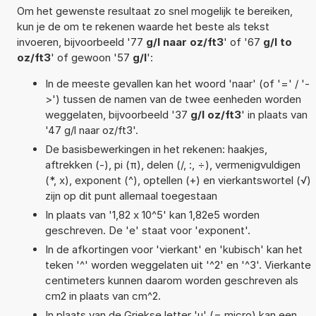
Om het gewenste resultaat zo snel mogelijk te bereiken,
kun je de om te rekenen waarde het beste als tekst
invoeren, bijvoorbeeld '77
g/l naar oz/ft3
' of '67
g/l to
oz/ft3
' of gewoon '57
g/l
':
In de meeste gevallen kan het woord 'naar' (of '=' / '-
>') tussen de namen van de twee eenheden worden
weggelaten, bijvoorbeeld '37
g/l oz/ft3
' in plaats van
'47 g/l naar oz/ft3'.
De basisbewerkingen in het rekenen: haakjes,
aftrekken (-), pi (π), delen (/, :, ÷), vermenigvuldigen
(*, x), exponent (^), optellen (+) en vierkantswortel (√)
zijn op dit punt allemaal toegestaan
In plaats van '1,82 x 10^5' kan 1,82e5 worden
geschreven. De 'e' staat voor 'exponent'.
In de afkortingen voor 'vierkant' en 'kubisch' kan het
teken '^' worden weggelaten uit '^2' en '^3'. Vierkante
centimeters kunnen daarom worden geschreven als
cm2 in plaats van cm^2.
In plaats van de Griekse letter 'µ' (= micro) kan een