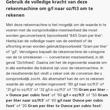
Gebruik de volledige kracht van deze
rekenmachine om g/l naar oz/ft3 om te
rekenen
Met deze rekenmachine is het mogelijk om de waarde in te
voeren met de oorspronkelijke meeteenheid die moet
worden geconverteerd; bijvoorbeeld '845 Gram per liter'.
Hierbij kan de volledige naam van de eenheid of de
afkorting ervan worden gebruiktbijvoorbeeld 'Gram per liter'
of 'g/l'. Vervolgens bepaalt de rekenmachine de categorie
van de te omrekenen --- converteren meeteenheid, in dit
geval 'Dichtheid'. Daarna zet het de ingevoerde waarde om
in alle eenheden die bekend zijn voor de rekenmachine. In
de resulterende lijst vindt u zeker ook de conversie die u
oorspronkelijk zocht. Als alternatief kan de om te rekenen
waarde als volgt worden ingevoerd: '80 g/l naar oz/ft3' of
'31 g/l to oz/ft3' of '32 g/l in oz/ft3' of '70
Gram per liter -
> Ounce per cubic foot
' of '60
g/l = oz/ft3
' of '50
Gram
per liter naar oz/ft3
' of '40
g/l naar Ounce per cubic
foot
' of '20
Gram per liter to Ounce per cubic foot
'.