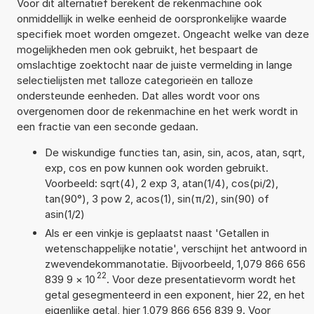
Voor dit alternatief berekent de rekenmachine ook
onmiddellijk in welke eenheid de oorspronkelijke waarde
specifiek moet worden omgezet. Ongeacht welke van deze
mogelijkheden men ook gebruikt, het bespaart de
omslachtige zoektocht naar de juiste vermelding in lange
selectielijsten met talloze categorieën en talloze
ondersteunde eenheden. Dat alles wordt voor ons
overgenomen door de rekenmachine en het werk wordt in
een fractie van een seconde gedaan.
De wiskundige functies tan, asin, sin, acos, atan, sqrt,
exp, cos en pow kunnen ook worden gebruikt.
Voorbeeld: sqrt(4), 2 exp 3, atan(1/4), cos(pi/2),
tan(90°), 3 pow 2, acos(1), sin(π/2), sin(90) of
asin(1/2)
Als er een vinkje is geplaatst naast 'Getallen in
wetenschappelijke notatie', verschijnt het antwoord in
zwevendekommanotatie. Bijvoorbeeld, 1,079 866 656
22
839 9
×
10
. Voor deze presentatievorm wordt het
getal gesegmenteerd in een exponent, hier 22, en het
eigenlijke getal, hier 1,079 866 656 839 9. Voor