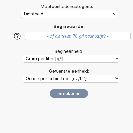
Meeteenhedencategorie:
Beginwaarde:
?
Begineenheid:
Gewenste eenheid: