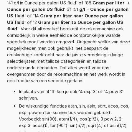
'41 g/l in Ounce per gallon US fluid' of '88
Gram per liter ->
Ounce per gallon US fluid
' of '51
g/l = Ounce per gallon
US fluid
' of '14
Gram per liter naar Ounce per gallon
US fluid
' of '2
Gram per liter to Ounce per gallon US
fluid
'. Voor dit alternatief berekent de rekenmachine ook
onmiddellijk in welke eenheid de oorspronkelijke waarde
specifiek moet worden omgezet. Ongeacht welke van deze
mogelijkheden men ook gebruikt, het bespaart de
omslachtige zoektocht naar de juiste vermelding in lange
selectielijsten met talloze categorieën en talloze
ondersteunde eenheden. Dat alles wordt voor ons
overgenomen door de rekenmachine en het werk wordt in
een fractie van een seconde gedaan.
In plaats van '4^3' kun je ook '4 exp 3' of '4 pow 3'
schrijven.
De wiskundige functies atan, sin, asin, sqrt, acos, cos,
exp, pow en tan kunnen ook worden gebruikt.
Voorbeeld: sin(90), atan(1/4), cos(pi/2), 3 pow 2, 2
exp 3, acos(1), tan(90°), sin(π/2), sqrt(4) of asin(1/2)