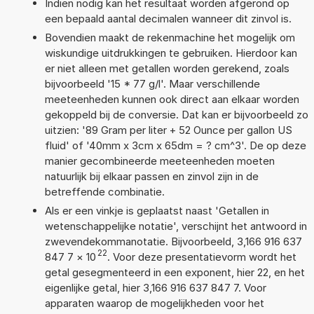
Indien nodig kan het resultaat worden afgerond op
een bepaald aantal decimalen wanneer dit zinvol is.
Bovendien maakt de rekenmachine het mogelijk om
wiskundige uitdrukkingen te gebruiken. Hierdoor kan
er niet alleen met getallen worden gerekend, zoals
bijvoorbeeld '15 * 77 g/l'. Maar verschillende
meeteenheden kunnen ook direct aan elkaar worden
gekoppeld bij de conversie. Dat kan er bijvoorbeeld zo
uitzien: '89 Gram per liter + 52 Ounce per gallon US
fluid' of '40mm x 3cm x 65dm = ? cm^3'. De op deze
manier gecombineerde meeteenheden moeten
natuurlijk bij elkaar passen en zinvol zijn in de
betreffende combinatie.
Als er een vinkje is geplaatst naast 'Getallen in
wetenschappelijke notatie', verschijnt het antwoord in
zwevendekommanotatie. Bijvoorbeeld, 3,166 916 637
22
847 7
×
10
. Voor deze presentatievorm wordt het
getal gesegmenteerd in een exponent, hier 22, en het
eigenlijke getal, hier 3,166 916 637 847 7. Voor
apparaten waarop de mogelijkheden voor het