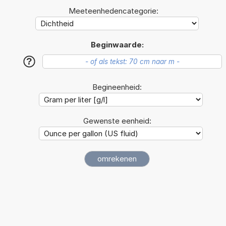
Meeteenhedencategorie:
Beginwaarde:
?
Begineenheid:
Gewenste eenheid: