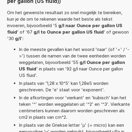
per gallon (US fluid))
Om het gewenste resultaat zo snel mogelijk te bereiken,
kun je de om te rekenen waarde het beste als tekst
invoeren, bijvoorbeeld '5
g/l naar Ounce per gallon US
fluid
' of '67
g/l to Ounce per gallon US fluid
' of gewoon
'30
g/l
':
In de meeste gevallen kan het woord 'naar' (of '=' / '-
>') tussen de namen van de twee eenheden worden
weggelaten, bijvoorbeeld '55
g/l Ounce per gallon
US fluid
' in plaats van '92 g/l naar Ounce per gallon
US fluid'.
In plaats van '1,28 x 10^5' kan 1,28e5 worden
geschreven. De 'e' staat voor 'exponent'.
In de afkortingen voor 'vierkant' en 'kubisch' kan het
teken '^' worden weggelaten uit '^2' en '^3'. Vierkante
centimeters kunnen daarom worden geschreven als
cm2 in plaats van cm^2.
In plaats van de Griekse letter 'µ' (= micro) kan een
eenvoudige 'u' worden gebruikt, bijvoorbeeld uPa in