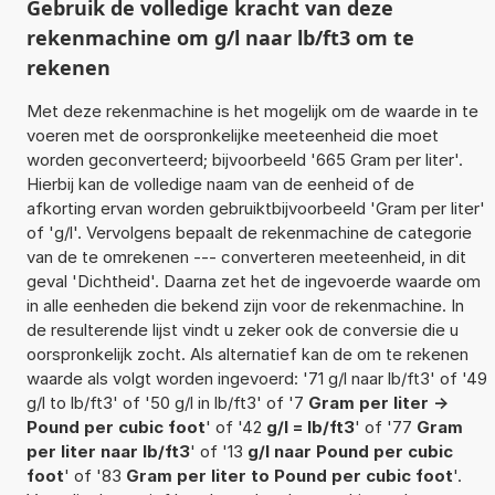
Gebruik de volledige kracht van deze
rekenmachine om g/l naar lb/ft3 om te
rekenen
Met deze rekenmachine is het mogelijk om de waarde in te
voeren met de oorspronkelijke meeteenheid die moet
worden geconverteerd; bijvoorbeeld '665 Gram per liter'.
Hierbij kan de volledige naam van de eenheid of de
afkorting ervan worden gebruiktbijvoorbeeld 'Gram per liter'
of 'g/l'. Vervolgens bepaalt de rekenmachine de categorie
van de te omrekenen --- converteren meeteenheid, in dit
geval 'Dichtheid'. Daarna zet het de ingevoerde waarde om
in alle eenheden die bekend zijn voor de rekenmachine. In
de resulterende lijst vindt u zeker ook de conversie die u
oorspronkelijk zocht. Als alternatief kan de om te rekenen
waarde als volgt worden ingevoerd: '71 g/l naar lb/ft3' of '49
g/l to lb/ft3' of '50 g/l in lb/ft3' of '7
Gram per liter ->
Pound per cubic foot
' of '42
g/l = lb/ft3
' of '77
Gram
per liter naar lb/ft3
' of '13
g/l naar Pound per cubic
foot
' of '83
Gram per liter to Pound per cubic foot
'.