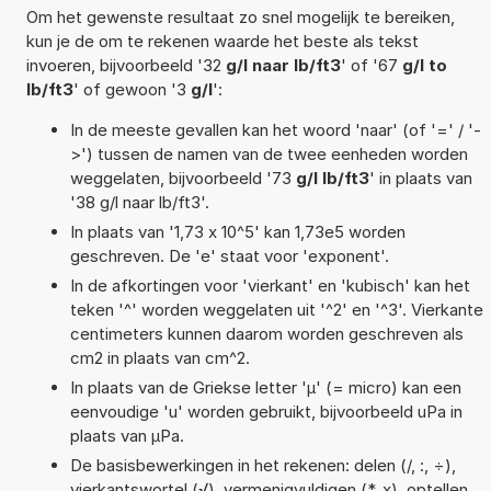
Om het gewenste resultaat zo snel mogelijk te bereiken,
kun je de om te rekenen waarde het beste als tekst
invoeren, bijvoorbeeld '32
g/l naar lb/ft3
' of '67
g/l to
lb/ft3
' of gewoon '3
g/l
':
In de meeste gevallen kan het woord 'naar' (of '=' / '-
>') tussen de namen van de twee eenheden worden
weggelaten, bijvoorbeeld '73
g/l lb/ft3
' in plaats van
'38 g/l naar lb/ft3'.
In plaats van '1,73 x 10^5' kan 1,73e5 worden
geschreven. De 'e' staat voor 'exponent'.
In de afkortingen voor 'vierkant' en 'kubisch' kan het
teken '^' worden weggelaten uit '^2' en '^3'. Vierkante
centimeters kunnen daarom worden geschreven als
cm2 in plaats van cm^2.
In plaats van de Griekse letter 'µ' (= micro) kan een
eenvoudige 'u' worden gebruikt, bijvoorbeeld uPa in
plaats van µPa.
De basisbewerkingen in het rekenen: delen (/, :, ÷),
vierkantswortel (√), vermenigvuldigen (*, x), optellen