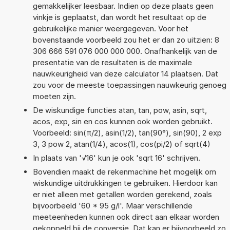
gemakkelijker leesbaar. Indien op deze plaats geen
vinkje is geplaatst, dan wordt het resultaat op de
gebruikelijke manier weergegeven. Voor het
bovenstaande voorbeeld zou het er dan zo uitzien: 8
306 666 591 076 000 000 000. Onafhankelijk van de
presentatie van de resultaten is de maximale
nauwkeurigheid van deze calculator 14 plaatsen. Dat
zou voor de meeste toepassingen nauwkeurig genoeg
moeten zijn.
De wiskundige functies atan, tan, pow, asin, sqrt,
acos, exp, sin en cos kunnen ook worden gebruikt.
Voorbeeld: sin(π/2), asin(1/2), tan(90°), sin(90), 2 exp
3, 3 pow 2, atan(1/4), acos(1), cos(pi/2) of sqrt(4)
In plaats van '√16' kun je ook 'sqrt 16' schrijven.
Bovendien maakt de rekenmachine het mogelijk om
wiskundige uitdrukkingen te gebruiken. Hierdoor kan
er niet alleen met getallen worden gerekend, zoals
bijvoorbeeld '60 * 95 g/l'. Maar verschillende
meeteenheden kunnen ook direct aan elkaar worden
gekoppeld bij de conversie. Dat kan er bijvoorbeeld zo