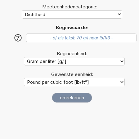
Meeteenhedencategorie:
Beginwaarde:
?
Begineenheid:
Gewenste eenheid: