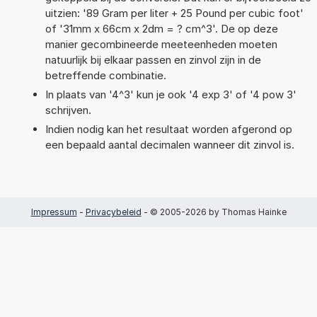
uitzien: '89 Gram per liter + 25 Pound per cubic foot'
of '31mm x 66cm x 2dm = ? cm^3'. De op deze
manier gecombineerde meeteenheden moeten
natuurlijk bij elkaar passen en zinvol zijn in de
betreffende combinatie.
In plaats van '4^3' kun je ook '4 exp 3' of '4 pow 3'
schrijven.
Indien nodig kan het resultaat worden afgerond op
een bepaald aantal decimalen wanneer dit zinvol is.
Impressum
-
Privacybeleid
- © 2005-2026 by Thomas Hainke