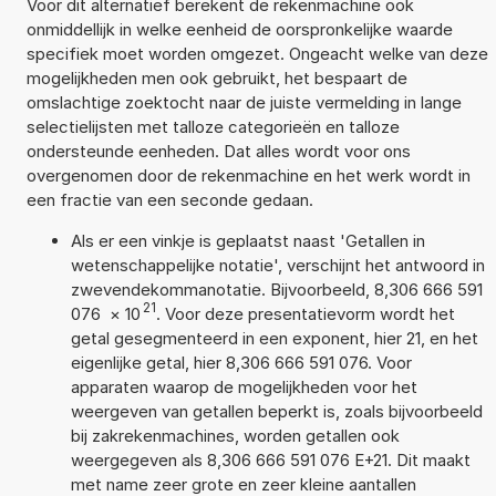
Voor dit alternatief berekent de rekenmachine ook
onmiddellijk in welke eenheid de oorspronkelijke waarde
specifiek moet worden omgezet. Ongeacht welke van deze
mogelijkheden men ook gebruikt, het bespaart de
omslachtige zoektocht naar de juiste vermelding in lange
selectielijsten met talloze categorieën en talloze
ondersteunde eenheden. Dat alles wordt voor ons
overgenomen door de rekenmachine en het werk wordt in
een fractie van een seconde gedaan.
Als er een vinkje is geplaatst naast 'Getallen in
wetenschappelijke notatie', verschijnt het antwoord in
zwevendekommanotatie. Bijvoorbeeld, 8,306 666 591
21
076
×
10
. Voor deze presentatievorm wordt het
getal gesegmenteerd in een exponent, hier 21, en het
eigenlijke getal, hier 8,306 666 591 076. Voor
apparaten waarop de mogelijkheden voor het
weergeven van getallen beperkt is, zoals bijvoorbeeld
bij zakrekenmachines, worden getallen ook
weergegeven als 8,306 666 591 076 E+21. Dit maakt
met name zeer grote en zeer kleine aantallen