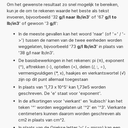
Om het gewenste resultaat zo snel mogelijk te bereiken,
kun je de om te rekenen waarde het beste als tekst
invoeren, bijvoorbeeld '32
g/l naar lb/in3
' of '67
g/l to
lb/in3
' of gewoon '3
g/l
':
In de meeste gevallen kan het woord 'naar' (of '=' / '-
>') tussen de namen van de twee eenheden worden
weggelaten, bijvoorbeeld '73
g/l lb/in3
' in plaats van
'38 g/l naar lb/in3'.
De basisbewerkingen in het rekenen: pi (π), exponent
(^), aftrekken (-), optellen (+), delen (/, :, ÷),
vermenigvuldigen (*, x), haakjes en vierkantswortel (√)
zijn op dit punt allemaal toegestaan
In plaats van '1,73 x 10^5' kan 1,73e5 worden
geschreven. De 'e' staat voor 'exponent'.
In de afkortingen voor 'vierkant' en 'kubisch' kan het
teken '^' worden weggelaten uit '^2' en '^3'. Vierkante
centimeters kunnen daarom worden geschreven als
cm2 in plaats van cm^2.
In plaats van de Griekse letter 'µ' (= micro) kan een