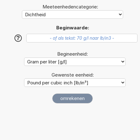
Meeteenhedencategorie:
Beginwaarde:
?
Begineenheid:
Gewenste eenheid: