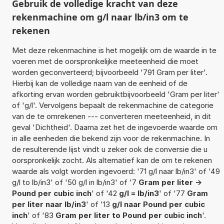
Gebruik de volledige kracht van deze
rekenmachine om g/l naar lb/in3 om te
rekenen
Met deze rekenmachine is het mogelijk om de waarde in te
voeren met de oorspronkelijke meeteenheid die moet
worden geconverteerd; bijvoorbeeld '791 Gram per liter'.
Hierbij kan de volledige naam van de eenheid of de
afkorting ervan worden gebruiktbijvoorbeeld 'Gram per liter'
of 'g/l'. Vervolgens bepaalt de rekenmachine de categorie
van de te omrekenen --- converteren meeteenheid, in dit
geval 'Dichtheid'. Daarna zet het de ingevoerde waarde om
in alle eenheden die bekend zijn voor de rekenmachine. In
de resulterende lijst vindt u zeker ook de conversie die u
oorspronkelijk zocht. Als alternatief kan de om te rekenen
waarde als volgt worden ingevoerd: '71 g/l naar lb/in3' of '49
g/l to lb/in3' of '50 g/l in lb/in3' of '7
Gram per liter ->
Pound per cubic inch
' of '42
g/l = lb/in3
' of '77
Gram
per liter naar lb/in3
' of '13
g/l naar Pound per cubic
inch
' of '83
Gram per liter to Pound per cubic inch
'.