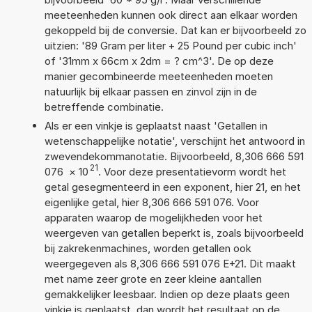
meeteenheden kunnen ook direct aan elkaar worden
gekoppeld bij de conversie. Dat kan er bijvoorbeeld zo
uitzien: '89 Gram per liter + 25 Pound per cubic inch'
of '31mm x 66cm x 2dm = ? cm^3'. De op deze
manier gecombineerde meeteenheden moeten
natuurlijk bij elkaar passen en zinvol zijn in de
betreffende combinatie.
Als er een vinkje is geplaatst naast 'Getallen in
wetenschappelijke notatie', verschijnt het antwoord in
zwevendekommanotatie. Bijvoorbeeld, 8,306 666 591
21
076
×
10
. Voor deze presentatievorm wordt het
getal gesegmenteerd in een exponent, hier 21, en het
eigenlijke getal, hier 8,306 666 591 076. Voor
apparaten waarop de mogelijkheden voor het
weergeven van getallen beperkt is, zoals bijvoorbeeld
bij zakrekenmachines, worden getallen ook
weergegeven als 8,306 666 591 076 E+21. Dit maakt
met name zeer grote en zeer kleine aantallen
gemakkelijker leesbaar. Indien op deze plaats geen
vinkje is geplaatst, dan wordt het resultaat op de