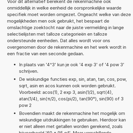
Voor dit alternatief berekent de rekenmachine ook
onmiddellijk in welke eenheid de oorspronkelijke waarde
specifiek moet worden omgezet. Ongeacht welke van deze
mogelijkheden men ook gebruikt, het bespaart de
omslachtige zoektocht naar de juiste vermelding in lange
selectielijsten met talloze categorieën en talloze
ondersteunde eenheden. Dat alles wordt voor ons
overgenomen door de rekenmachine en het werk wordt in
een fractie van een seconde gedaan.
In plaats van '4^3' kun je ook '4 exp 3' of '4 pow 3'
schrijven.
De wiskundige functies exp, sin, atan, tan, cos, pow,
sqrt, asin en acos kunnen ook worden gebruikt.
Voorbeeld: acos(1), 2 exp 3, asin(1/2), sqrt(4),
atan(1/4), sin(π/2), cos(pi/2), tan(90°), sin(90) of 3
pow 2
Bovendien maakt de rekenmachine het mogelijk om
wiskundige uitdrukkingen te gebruiken. Hierdoor kan
er niet alleen met getallen worden gerekend, zoals
bijvoorbeeld '60 * 95 g/l'. Maar verschillende