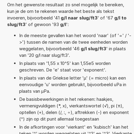
Om het gewenste resultaat zo snel mogelijk te bereiken,
kun je de om te rekenen waarde het beste als tekst
invoeren, bijvoorbeeld '41
g/l naar slug/ft3
' of '67
g/l to
slug/ft3
' of gewoon '93
g/l
':
In de meeste gevallen kan het woord 'naar' (of '=' / '-
>') tussen de namen van de twee eenheden worden
weggelaten, bijvoorbeeld '46
g/l slug/ft3
' in plaats
van '20 g/l naar slug/ft3'.
In plaats van '1,55 x 10^5' kan 1,55e5 worden
geschreven. De 'e' staat voor 'exponent'.
In plaats van de Griekse letter 'µ' (= micro) kan een
eenvoudige 'u' worden gebruikt, bijvoorbeeld uPa in
plaats van µPa.
De basisbewerkingen in het rekenen: haakjes,
vermenigvuldigen (*, x), vierkantswortel (√), pi (π),
optellen (+), delen (/, :, ÷), aftrekken (-) en exponent
(^) zijn op dit punt allemaal toegestaan
In de afkortingen voor 'vierkant' en 'kubisch' kan het
teken '^' worden weggelaten uit '^2' en '^3'. Vierkante