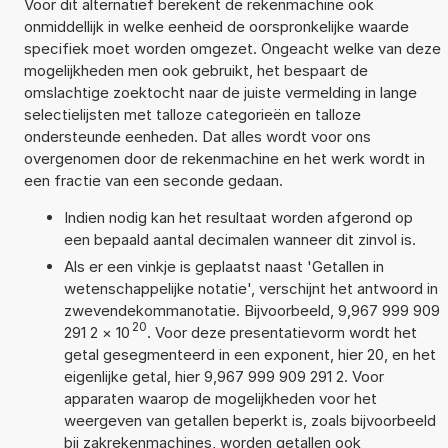
Voor dit alternatief berekent de rekenmachine ook
onmiddellijk in welke eenheid de oorspronkelijke waarde
specifiek moet worden omgezet. Ongeacht welke van deze
mogelijkheden men ook gebruikt, het bespaart de
omslachtige zoektocht naar de juiste vermelding in lange
selectielijsten met talloze categorieën en talloze
ondersteunde eenheden. Dat alles wordt voor ons
overgenomen door de rekenmachine en het werk wordt in
een fractie van een seconde gedaan.
Indien nodig kan het resultaat worden afgerond op
een bepaald aantal decimalen wanneer dit zinvol is.
Als er een vinkje is geplaatst naast 'Getallen in
wetenschappelijke notatie', verschijnt het antwoord in
zwevendekommanotatie. Bijvoorbeeld, 9,967 999 909
20
291 2
×
10
. Voor deze presentatievorm wordt het
getal gesegmenteerd in een exponent, hier 20, en het
eigenlijke getal, hier 9,967 999 909 291 2. Voor
apparaten waarop de mogelijkheden voor het
weergeven van getallen beperkt is, zoals bijvoorbeeld
bij zakrekenmachines, worden getallen ook