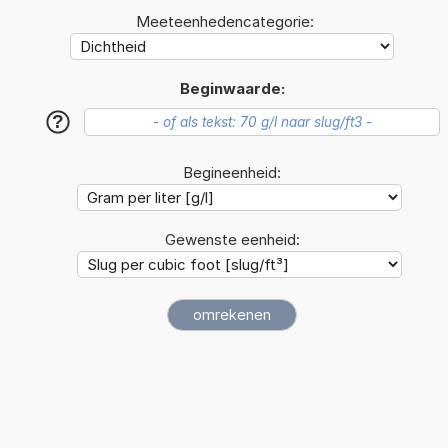
Meeteenhedencategorie:
Beginwaarde:
?
Begineenheid:
Gewenste eenheid: