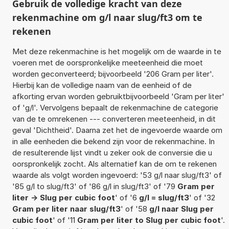
Gebruik de volledige kracht van deze
rekenmachine om g/l naar slug/ft3 om te
rekenen
Met deze rekenmachine is het mogelijk om de waarde in te
voeren met de oorspronkelijke meeteenheid die moet
worden geconverteerd; bijvoorbeeld '206 Gram per liter'.
Hierbij kan de volledige naam van de eenheid of de
afkorting ervan worden gebruiktbijvoorbeeld 'Gram per liter'
of 'g/l'. Vervolgens bepaalt de rekenmachine de categorie
van de te omrekenen --- converteren meeteenheid, in dit
geval 'Dichtheid'. Daarna zet het de ingevoerde waarde om
in alle eenheden die bekend zijn voor de rekenmachine. In
de resulterende lijst vindt u zeker ook de conversie die u
oorspronkelijk zocht. Als alternatief kan de om te rekenen
waarde als volgt worden ingevoerd: '53 g/l naar slug/ft3' of
'85 g/l to slug/ft3' of '86 g/l in slug/ft3' of '79
Gram per
liter -> Slug per cubic foot
' of '6
g/l = slug/ft3
' of '32
Gram per liter naar slug/ft3
' of '58
g/l naar Slug per
cubic foot
' of '11
Gram per liter to Slug per cubic foot
'.