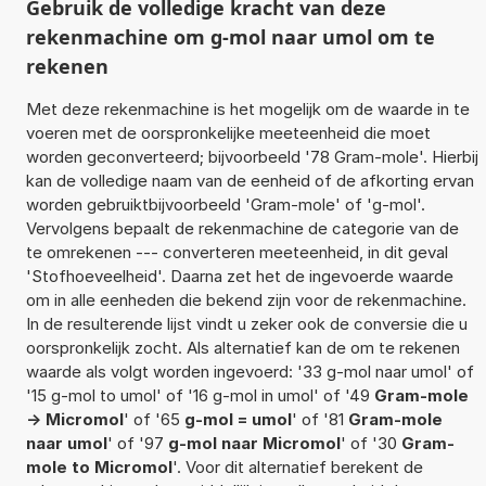
Gebruik de volledige kracht van deze
rekenmachine om g-mol naar umol om te
rekenen
Met deze rekenmachine is het mogelijk om de waarde in te
voeren met de oorspronkelijke meeteenheid die moet
worden geconverteerd; bijvoorbeeld '78 Gram-mole'. Hierbij
kan de volledige naam van de eenheid of de afkorting ervan
worden gebruiktbijvoorbeeld 'Gram-mole' of 'g-mol'.
Vervolgens bepaalt de rekenmachine de categorie van de
te omrekenen --- converteren meeteenheid, in dit geval
'Stofhoeveelheid'. Daarna zet het de ingevoerde waarde
om in alle eenheden die bekend zijn voor de rekenmachine.
In de resulterende lijst vindt u zeker ook de conversie die u
oorspronkelijk zocht. Als alternatief kan de om te rekenen
waarde als volgt worden ingevoerd: '33 g-mol naar umol' of
'15 g-mol to umol' of '16 g-mol in umol' of '49
Gram-mole
-> Micromol
' of '65
g-mol = umol
' of '81
Gram-mole
naar umol
' of '97
g-mol naar Micromol
' of '30
Gram-
mole to Micromol
'. Voor dit alternatief berekent de