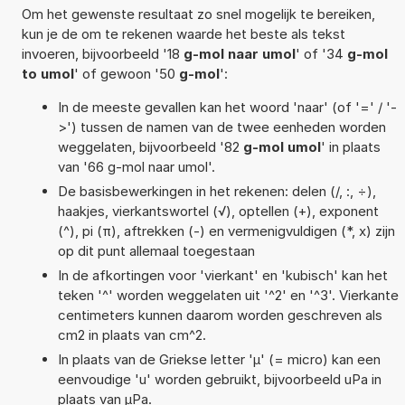
Om het gewenste resultaat zo snel mogelijk te bereiken,
kun je de om te rekenen waarde het beste als tekst
invoeren, bijvoorbeeld '18
g-mol naar umol
' of '34
g-mol
to umol
' of gewoon '50
g-mol
':
In de meeste gevallen kan het woord 'naar' (of '=' / '-
>') tussen de namen van de twee eenheden worden
weggelaten, bijvoorbeeld '82
g-mol umol
' in plaats
van '66 g-mol naar umol'.
De basisbewerkingen in het rekenen: delen (/, :, ÷),
haakjes, vierkantswortel (√), optellen (+), exponent
(^), pi (π), aftrekken (-) en vermenigvuldigen (*, x) zijn
op dit punt allemaal toegestaan
In de afkortingen voor 'vierkant' en 'kubisch' kan het
teken '^' worden weggelaten uit '^2' en '^3'. Vierkante
centimeters kunnen daarom worden geschreven als
cm2 in plaats van cm^2.
In plaats van de Griekse letter 'µ' (= micro) kan een
eenvoudige 'u' worden gebruikt, bijvoorbeeld uPa in
plaats van µPa.