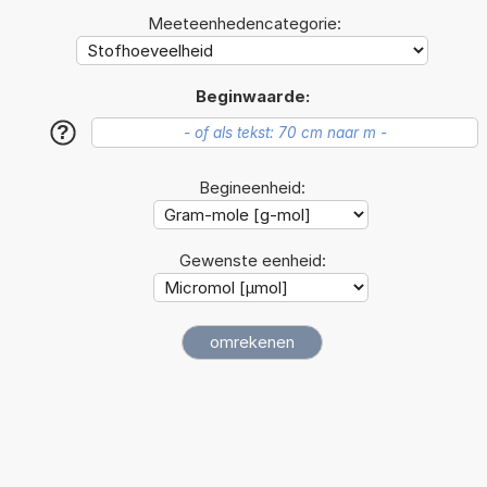
Meeteenhedencategorie:
Beginwaarde:
?
Begineenheid:
Gewenste eenheid: