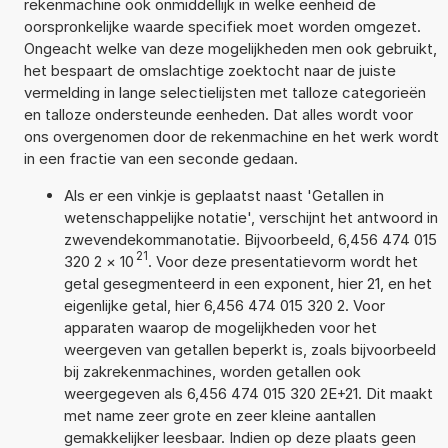
rekenmachine ook onmiddellijk in welke eenheid de
oorspronkelijke waarde specifiek moet worden omgezet.
Ongeacht welke van deze mogelijkheden men ook gebruikt,
het bespaart de omslachtige zoektocht naar de juiste
vermelding in lange selectielijsten met talloze categorieën
en talloze ondersteunde eenheden. Dat alles wordt voor
ons overgenomen door de rekenmachine en het werk wordt
in een fractie van een seconde gedaan.
Als er een vinkje is geplaatst naast 'Getallen in
wetenschappelijke notatie', verschijnt het antwoord in
zwevendekommanotatie. Bijvoorbeeld, 6,456 474 015
21
320 2
×
10
. Voor deze presentatievorm wordt het
getal gesegmenteerd in een exponent, hier 21, en het
eigenlijke getal, hier 6,456 474 015 320 2. Voor
apparaten waarop de mogelijkheden voor het
weergeven van getallen beperkt is, zoals bijvoorbeeld
bij zakrekenmachines, worden getallen ook
weergegeven als 6,456 474 015 320 2E+21. Dit maakt
met name zeer grote en zeer kleine aantallen
gemakkelijker leesbaar. Indien op deze plaats geen