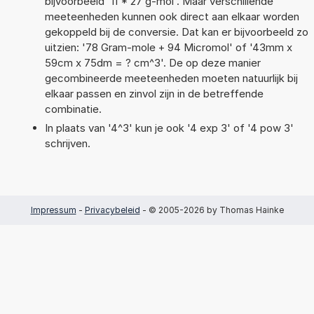
bijvoorbeeld '11 * 27 g-mol'. Maar verschillende
meeteenheden kunnen ook direct aan elkaar worden
gekoppeld bij de conversie. Dat kan er bijvoorbeeld zo
uitzien: '78 Gram-mole + 94 Micromol' of '43mm x
59cm x 75dm = ? cm^3'. De op deze manier
gecombineerde meeteenheden moeten natuurlijk bij
elkaar passen en zinvol zijn in de betreffende
combinatie.
In plaats van '4^3' kun je ook '4 exp 3' of '4 pow 3'
schrijven.
Impressum
-
Privacybeleid
- © 2005-2026 by Thomas Hainke