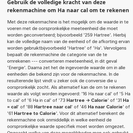
Gebruik de volledige kracht van deze
rekenmachine om Ha naar cal om te rekenen
Met deze rekenmachine is het mogelijk om de waarde in te
voeren met de oorspronkelijke meeteenheid die moet
worden geconverteerd; bijvoorbeeld '259 Hartree'. Hierbij
kan de volledige naam van de eenheid of de afkorting ervan
worden gebruiktbijvoorbeeld 'Hartree' of 'Ha'. Vervolgens
bepaalt de rekenmachine de categorie van de te
omrekenen --- converteren meeteenheid, in dit geval
'Energie'. Daarna zet het de ingevoerde waarde om in alle
eenheden die bekend zijn voor de rekenmachine. In de
resulterende lijst vindt u zeker ook de conversie die u
oorspronkelijk zocht. Als alternatief kan de om te rekenen
waarde als volgt worden ingevoerd: '16 Ha naar cal' of '5 Ha
to cal' of '6 Ha in cal' of '73
Hartree -> Calorie
' of '31
Ha
= cal
' of '88
Hartree naar cal
' of '46
Ha naar Calorie
' of
'61
Hartree to Calorie
'. Voor dit alternatief berekent de
rekenmachine ook onmiddellijk in welke eenheid de
oorspronkelijke waarde specifiek moet worden omgezet.
Ongeacht welke van deze mogelijkheden men ook gebruikt,