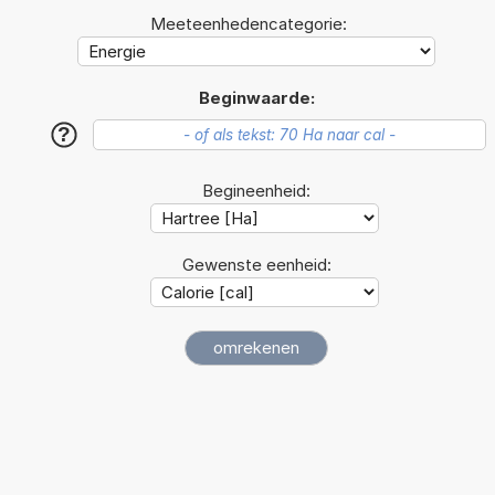
Meeteenhedencategorie:
Beginwaarde:
?
Begineenheid:
Gewenste eenheid: