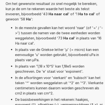
Om het gewenste resultaat zo snel mogelijk te bereiken,
kun je de om te rekenen waarde het beste als tekst
invoeren, bijvoorbeeld '43
Ha naar cal
' of '1
Ha to cal
' of
gewoon '58
Ha
':
In de meeste gevallen kan het woord 'naar' (of '=' / '-
>') tussen de namen van de twee eenheden worden
weggelaten, bijvoorbeeld '73
Ha cal
' in plaats van '16
Ha naar cal'.
In plaats van de Griekse letter 'µ' (= micro) kan een
eenvoudige 'u' worden gebruikt, bijvoorbeeld uPa in
plaats van µPa.
In plaats van '1,18 x 10^5' kan 1,18e5 worden
geschreven. De 'e' staat voor 'exponent'.
In de afkortingen voor 'vierkant' en 'kubisch' kan het
teken '^' worden weggelaten uit '^2' en '^3'. Vierkante
centimeters kunnen daarom worden geschreven als
cm2 in plaats van cm^2.
De basisbewerkingen in het rekenen: haakjes,
exponent (^), aftrekken (-), vermenigvuldigen (*, x), pi