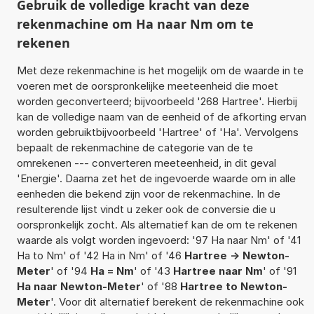
Gebruik de volledige kracht van deze
rekenmachine om Ha naar Nm om te
rekenen
Met deze rekenmachine is het mogelijk om de waarde in te
voeren met de oorspronkelijke meeteenheid die moet
worden geconverteerd; bijvoorbeeld '268 Hartree'. Hierbij
kan de volledige naam van de eenheid of de afkorting ervan
worden gebruiktbijvoorbeeld 'Hartree' of 'Ha'. Vervolgens
bepaalt de rekenmachine de categorie van de te
omrekenen --- converteren meeteenheid, in dit geval
'Energie'. Daarna zet het de ingevoerde waarde om in alle
eenheden die bekend zijn voor de rekenmachine. In de
resulterende lijst vindt u zeker ook de conversie die u
oorspronkelijk zocht. Als alternatief kan de om te rekenen
waarde als volgt worden ingevoerd: '97 Ha naar Nm' of '41
Ha to Nm' of '42 Ha in Nm' of '46
Hartree -> Newton-
Meter
' of '94
Ha = Nm
' of '43
Hartree naar Nm
' of '91
Ha naar Newton-Meter
' of '88
Hartree to Newton-
Meter
'. Voor dit alternatief berekent de rekenmachine ook