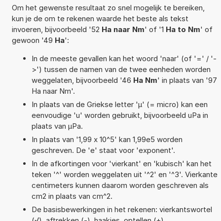
Om het gewenste resultaat zo snel mogelijk te bereiken,
kun je de om te rekenen waarde het beste als tekst
invoeren, bijvoorbeeld '52
Ha naar Nm
' of '1
Ha to Nm
' of
gewoon '49
Ha
':
In de meeste gevallen kan het woord 'naar' (of '=' / '-
>') tussen de namen van de twee eenheden worden
weggelaten, bijvoorbeeld '46
Ha Nm
' in plaats van '97
Ha naar Nm'.
In plaats van de Griekse letter 'µ' (= micro) kan een
eenvoudige 'u' worden gebruikt, bijvoorbeeld uPa in
plaats van µPa.
In plaats van '1,99 x 10^5' kan 1,99e5 worden
geschreven. De 'e' staat voor 'exponent'.
In de afkortingen voor 'vierkant' en 'kubisch' kan het
teken '^' worden weggelaten uit '^2' en '^3'. Vierkante
centimeters kunnen daarom worden geschreven als
cm2 in plaats van cm^2.
De basisbewerkingen in het rekenen: vierkantswortel
(√), aftrekken (-), haakjes, optellen (+),