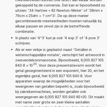
gekoppeld bij de conversie. Dat kan er bijvoorbeeld zo
uitzien: '34 Hartree + 82 Newton-Meter' of '28mm x
76cm x 25dm = ? cm^3'. De op deze manier
gecombineerde meeteenheden moeten natuurlijk bij
elkaar passen en zinvol zijn in de betreffende
combinatie.
In plaats van '4^3' kun je ook '4 exp 3' of '4 pow 3'
schrijven.
Als er een vinkje is geplaatst naast 'Getallen in
wetenschappelijke notatie', verschijnt het antwoord in
zwevendekommanotatie. Bijvoorbeeld, 6,005 827 105
20
840 8
×
10
. Voor deze presentatievorm wordt het
getal gesegmenteerd in een exponent, hier 20, en het
eigenlijke getal, hier 6,005 827 105 840 8. Voor
apparaten waarop de mogelijkheden voor het
weergeven van getallen beperkt is, zoals bijvoorbeeld
bij zakrekenmachines, worden getallen ook
weergegeven als 6,005 827 105 840 8E+20. Dit maakt
met name zeer grote en zeer kleine aantallen