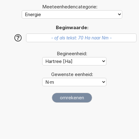
Meeteenhedencategorie:
Beginwaarde:
?
Begineenheid:
Gewenste eenheid: