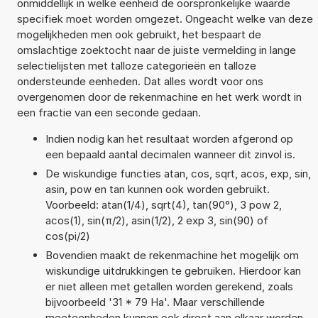
onmiddellijk in welke eenheid de oorspronkelijke waarde
specifiek moet worden omgezet. Ongeacht welke van deze
mogelijkheden men ook gebruikt, het bespaart de
omslachtige zoektocht naar de juiste vermelding in lange
selectielijsten met talloze categorieën en talloze
ondersteunde eenheden. Dat alles wordt voor ons
overgenomen door de rekenmachine en het werk wordt in
een fractie van een seconde gedaan.
Indien nodig kan het resultaat worden afgerond op
een bepaald aantal decimalen wanneer dit zinvol is.
De wiskundige functies atan, cos, sqrt, acos, exp, sin,
asin, pow en tan kunnen ook worden gebruikt.
Voorbeeld: atan(1/4), sqrt(4), tan(90°), 3 pow 2,
acos(1), sin(π/2), asin(1/2), 2 exp 3, sin(90) of
cos(pi/2)
Bovendien maakt de rekenmachine het mogelijk om
wiskundige uitdrukkingen te gebruiken. Hierdoor kan
er niet alleen met getallen worden gerekend, zoals
bijvoorbeeld '31 * 79 Ha'. Maar verschillende
meeteenheden kunnen ook direct aan elkaar worden