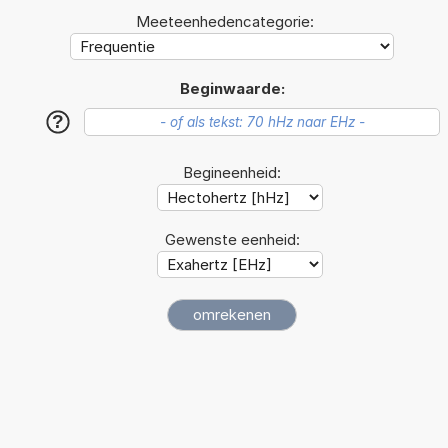
Meeteenhedencategorie:
Beginwaarde:
?
Begineenheid:
Gewenste eenheid: