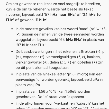
Om het gewenste resultaat zo snel mogelijk te bereiken,
kun je de om te rekenen waarde het beste als tekst
invoeren, bijvoorbeeld '57
hHz naar EHz
' of '34
hHz to
EHz
' of gewoon '11
hHz
':
In de meeste gevallen kan het woord 'naar' (of '=' / '-
>') tussen de namen van de twee eenheden worden
weggelaten, bijvoorbeeld '64
hHz EHz
' in plaats van
'87 hHz naar EHz'.
De basisbewerkingen in het rekenen: aftrekken (-), pi
(π), exponent (^), vermenigvuldigen (*, x), haakjes,
vierkantswortel (√), delen (/, :, ÷) en optellen (+) zijn
op dit punt allemaal toegestaan
In plaats van de Griekse letter 'µ' (= micro) kan een
eenvoudige 'u' worden gebruikt, bijvoorbeeld uPa in
plaats van µPa.
In plaats van '1,56 x 10^5' kan 1,56e5 worden
geschreven. De 'e' staat voor 'exponent'.
In de afkortingen voor 'vierkant' en 'kubisch' kan het
teken '^' worden weggelaten uit '^2' en '^3'. Vierkante