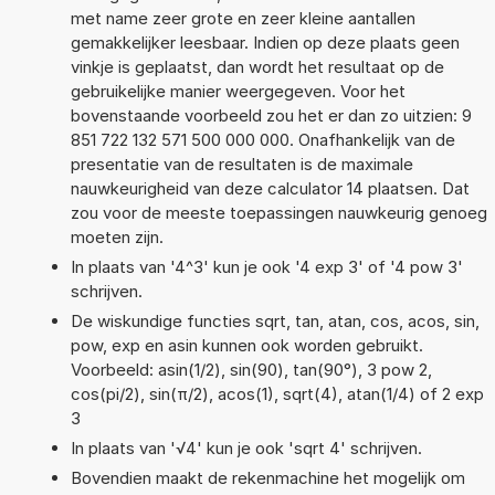
met name zeer grote en zeer kleine aantallen
gemakkelijker leesbaar. Indien op deze plaats geen
vinkje is geplaatst, dan wordt het resultaat op de
gebruikelijke manier weergegeven. Voor het
bovenstaande voorbeeld zou het er dan zo uitzien: 9
851 722 132 571 500 000 000. Onafhankelijk van de
presentatie van de resultaten is de maximale
nauwkeurigheid van deze calculator 14 plaatsen. Dat
zou voor de meeste toepassingen nauwkeurig genoeg
moeten zijn.
In plaats van '4^3' kun je ook '4 exp 3' of '4 pow 3'
schrijven.
De wiskundige functies sqrt, tan, atan, cos, acos, sin,
pow, exp en asin kunnen ook worden gebruikt.
Voorbeeld: asin(1/2), sin(90), tan(90°), 3 pow 2,
cos(pi/2), sin(π/2), acos(1), sqrt(4), atan(1/4) of 2 exp
3
In plaats van '√4' kun je ook 'sqrt 4' schrijven.
Bovendien maakt de rekenmachine het mogelijk om