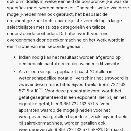
ook onmiddellijk in welke eenheid de oorspronkelijke waarde
specifiek moet worden omgezet. Ongeacht welke van deze
mogelijkheden men ook gebruikt, het bespaart de
omslachtige zoektocht naar de juiste vermelding in lange
selectielijsten met talloze categorieën en talloze
ondersteunde eenheden. Dat alles wordt voor ons
overgenomen door de rekenmachine en het werk wordt in
een fractie van een seconde gedaan.
Indien nodig kan het resultaat worden afgerond op
een bepaald aantal decimalen wanneer dit zinvol is.
Als er een vinkje is geplaatst naast 'Getallen in
wetenschappelijke notatie', verschijnt het antwoord in
zwevendekommanotatie. Bijvoorbeeld, 9,851 722 132
21
571 5
×
10
. Voor deze presentatievorm wordt het
getal gesegmenteerd in een exponent, hier 21, en het
eigenlijke getal, hier 9,851 722 132 571 5. Voor
apparaten waarop de mogelijkheden voor het
weergeven van getallen beperkt is, zoals bijvoorbeeld
bij zakrekenmachines, worden getallen ook
weergegeven als 9,851 722 132 571 5E+21. Dit maakt