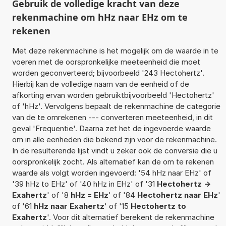
Gebruik de volledige kracht van deze
rekenmachine om hHz naar EHz om te
rekenen
Met deze rekenmachine is het mogelijk om de waarde in te
voeren met de oorspronkelijke meeteenheid die moet
worden geconverteerd; bijvoorbeeld '243 Hectohertz'.
Hierbij kan de volledige naam van de eenheid of de
afkorting ervan worden gebruiktbijvoorbeeld 'Hectohertz'
of 'hHz'. Vervolgens bepaalt de rekenmachine de categorie
van de te omrekenen --- converteren meeteenheid, in dit
geval 'Frequentie'. Daarna zet het de ingevoerde waarde
om in alle eenheden die bekend zijn voor de rekenmachine.
In de resulterende lijst vindt u zeker ook de conversie die u
oorspronkelijk zocht. Als alternatief kan de om te rekenen
waarde als volgt worden ingevoerd: '54 hHz naar EHz' of
'39 hHz to EHz' of '40 hHz in EHz' of '31
Hectohertz ->
Exahertz
' of '8
hHz = EHz
' of '84
Hectohertz naar EHz
'
of '61
hHz naar Exahertz
' of '15
Hectohertz to
Exahertz
'. Voor dit alternatief berekent de rekenmachine