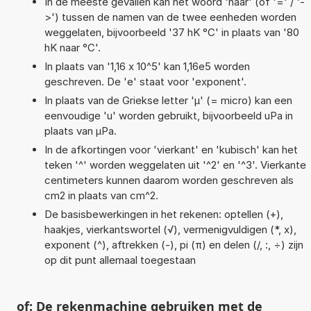
In de meeste gevallen kan het woord 'naar' (of '=' / '-
>') tussen de namen van de twee eenheden worden
weggelaten, bijvoorbeeld '37 hK °C' in plaats van '80
hK naar °C'.
In plaats van '1,16 x 10^5' kan 1,16e5 worden
geschreven. De 'e' staat voor 'exponent'.
In plaats van de Griekse letter 'µ' (= micro) kan een
eenvoudige 'u' worden gebruikt, bijvoorbeeld uPa in
plaats van µPa.
In de afkortingen voor 'vierkant' en 'kubisch' kan het
teken '^' worden weggelaten uit '^2' en '^3'. Vierkante
centimeters kunnen daarom worden geschreven als
cm2 in plaats van cm^2.
De basisbewerkingen in het rekenen: optellen (+),
haakjes, vierkantswortel (√), vermenigvuldigen (*, x),
exponent (^), aftrekken (-), pi (π) en delen (/, :, ÷) zijn
op dit punt allemaal toegestaan
of: De rekenmachine gebruiken met de