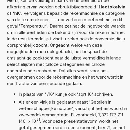
Hierbij kan de volledige naam van de eenheid of de
afkorting ervan worden gebruiktbijvoorbeeld '
Hectokelvin
'
of '
hK
'. Vervolgens bepaalt de rekenmachine de categorie
van de te omrekenen --- converteren meeteenheid, in dit
geval 'Temperatuur'. Daarna zet het de ingevoerde waarde
om in alle eenheden die bekend zijn voor de rekenmachine.
In de resulterende lijst vindt u zeker ook de conversie die u
oorspronkelijk zocht. Ongeacht welke van deze
mogelijkheden men ook gebruikt, het bespaart de
omslachtige zoektocht naar de juiste vermelding in lange
selectielijsten met talloze categorieën en talloze
ondersteunde eenheden. Dat alles wordt voor ons
overgenomen door de rekenmachine en het werk wordt in
een fractie van een seconde gedaan.
In plaats van '√16' kun je ook 'sqrt 16' schrijven.
Als er een vinkje is geplaatst naast 'Getallen in
wetenschappelijke notatie', verschijnt het antwoord in
zwevendekommanotatie. Bijvoorbeeld, 7,322 177 711
21
146
×
10
. Voor deze presentatievorm wordt het
getal gesegmenteerd in een exponent, hier 21, en het