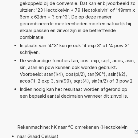
gekoppeld bij de conversie. Dat kan er bijvoorbeeld zo
uitzien: '23 Hectokelvin + 79 Hectokelvin' of '49mm x
6cm x 62dm = ? cm^3'. De op deze manier
gecombineerde meeteenheden moeten natuurlijk bij
elkaar passen en zinvol zijn in de betreffende
combinatie.
In plaats van '4^3' kun je ook '4 exp 3' of '4 pow 3'
schrijven.
De wiskundige functies tan, cos, exp, sqrt, acos, asin,
sin, atan en pow kunnen ook worden gebruikt.
Voorbeeld: atan(1/4), cos(pi/2), tan(90°), asin(1/2),
acos(1), 2 exp 3, sin(90), sqrt(4), sin(π/2) of 3 pow 2
Indien nodig kan het resultaat worden afgerond op
een bepaald aantal decimalen wanneer dit zinvol is.
Rekenmachine: hK naar °C omrekenen (Hectokelvin
naar Graad Celsius)