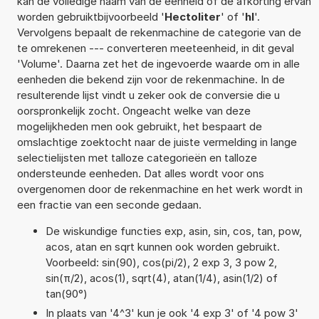
kan de volledige naam van de eenheid of de afkorting ervan
worden gebruiktbijvoorbeeld '
Hectoliter
' of '
hl
'.
Vervolgens bepaalt de rekenmachine de categorie van de
te omrekenen --- converteren meeteenheid, in dit geval
'Volume'. Daarna zet het de ingevoerde waarde om in alle
eenheden die bekend zijn voor de rekenmachine. In de
resulterende lijst vindt u zeker ook de conversie die u
oorspronkelijk zocht. Ongeacht welke van deze
mogelijkheden men ook gebruikt, het bespaart de
omslachtige zoektocht naar de juiste vermelding in lange
selectielijsten met talloze categorieën en talloze
ondersteunde eenheden. Dat alles wordt voor ons
overgenomen door de rekenmachine en het werk wordt in
een fractie van een seconde gedaan.
De wiskundige functies exp, asin, sin, cos, tan, pow,
acos, atan en sqrt kunnen ook worden gebruikt.
Voorbeeld: sin(90), cos(pi/2), 2 exp 3, 3 pow 2,
sin(π/2), acos(1), sqrt(4), atan(1/4), asin(1/2) of
tan(90°)
In plaats van '4^3' kun je ook '4 exp 3' of '4 pow 3'