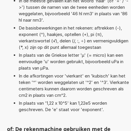
In de meeste gevallen kan het woord 'naar' (of '=' / '-
>') tussen de namen van de twee eenheden worden
weggelaten, bijvoorbeeld '46 hl nm3' in plaats van '86
hl naar nm3'.
De basisbewerkingen in het rekenen: aftrekken (-),
exponent (^), haakjes, optellen (+), pi (π),
vierkantswortel (√), delen (/, :, ÷) en vermenigvuldigen
(*, x) zijn op dit punt allemaal toegestaan
In plaats van de Griekse letter 'µ' (= micro) kan een
eenvoudige 'u' worden gebruikt, bijvoorbeeld uPa in
plaats van µPa.
In de afkortingen voor 'vierkant' en 'kubisch' kan het
teken '^' worden weggelaten uit '^2' en '^3'. Vierkante
centimeters kunnen daarom worden geschreven als
cm2 in plaats van cm^2.
In plaats van '1,22 x 10^5' kan 1,22e5 worden
geschreven. De 'e' staat voor 'exponent'.
of: De rekenmachine gebruiken met de