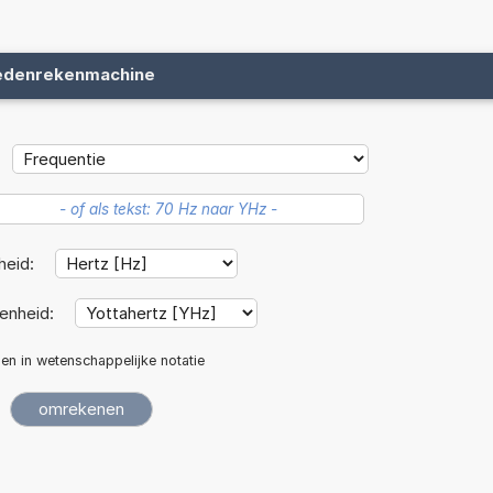
edenrekenmachine
heid:
enheid:
len in wetenschappelijke notatie