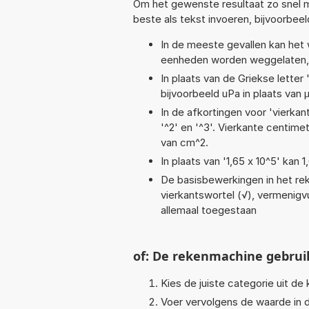
Om het gewenste resultaat zo snel m
beste als tekst invoeren, bijvoorbee
In de meeste gevallen kan het 
eenheden worden weggelaten, 
In plaats van de Griekse letter
bijvoorbeeld uPa in plaats van 
In de afkortingen voor 'vierkan
'^2' en '^3'. Vierkante centim
van cm^2.
In plaats van '1,65 x 10^5' kan
De basisbewerkingen in het reke
vierkantswortel (√), vermenigvuld
allemaal toegestaan
of: De rekenmachine gebrui
Kies de juiste categorie uit de k
Voer vervolgens de waarde in d