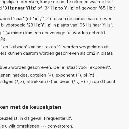
ogelijk te bereiken, kun je de om te rekenen waarde het
ld '3
Hz naar YHz
' of '34
Hz to YHz
' of gewoon '65
Hz
':
woord 'naar' (of '=' / '->') tussen de namen van de twee
bijvoorbeeld '28
Hz YHz
' in plaats van '96 Hz naar YHz'.
 'µ' (= micro) kan een eenvoudige 'u' worden gebruikt,
µPa.
t' en 'kubisch' kan het teken '^' worden weggelaten uit
eters kunnen daarom worden geschreven als cm2 in plaats
 1,65e5 worden geschreven. De 'e' staat voor 'exponent'.
nen: haakjes, optellen (+), exponent (^), pi (π),
igen (*, x), aftrekken (-) en delen (/, :, ÷) zijn op dit punt
ken met de keuzelijsten
euzelijst, in dit geval '
Frequentie
'.
ie u wilt omrekenen --- converteren.