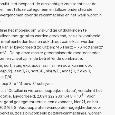
ruikt, het bespaart de omslachtige zoektocht naar de
jsten met talloze categorieën en talloze ondersteunde
 overgenomen door de rekenmachine en het werk wordt in
.
ne het mogelijk om wiskundige uitdrukkingen te
t alleen met getallen worden gerekend, zoals bijvoorbeeld
de meeteenheden kunnen ook direct aan elkaar worden
 kan er bijvoorbeeld zo uitzien: '45 Hertz + 76 Yottahertz'
m^3'. De op deze manier gecombineerde meeteenheden
ssen en zinvol zijn in de betreffende combinatie.
, sqrt, atan, exp, acos, asin, sin en pow kunnen ook
pi/2), asin(1/2), sqrt(4), sin(π/2), acos(1), 2 exp 3,
tan(1/4)
4 exp 3' of '4 pow 3' schrijven.
aast 'Getallen in wetenschappelijke notatie', verschijnt het
21
atie. Bijvoorbeeld, 2,094 222 203 164 8
×
10
. Voor
t getal gesegmenteerd in een exponent, hier 21, en het
22 203 164 8. Voor apparaten waarop de mogelijkheden voor
erkt is, zoals bijvoorbeeld bij zakrekenmachines, worden