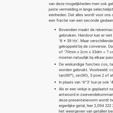
van deze mogelijkheden men ook geb
juiste vermelding in lange selectieli
eenheden. Dat alles wordt voor ons
een fractie van een seconde gedaan
Bovendien maakt de rekenmachi
gebruiken. Hierdoor kan er nie
'8 * 39 Hz'. Maar verschillen
gekoppeld bij de conversie. Dat
of '70mm x 2cm x 33dm = ? c
moeten natuurlijk bij elkaar pa
De wiskundige functies cos, tan
worden gebruikt. Voorbeeld: cos(
tan(90°), sin(90), 3 pow 2 of a
In plaats van '4^3' kun je ook '
Als er een vinkje is geplaatst n
antwoord in zwevendekommanot
deze presentatievorm wordt he
eigenlijke getal, hier 2,094 2
het weergeven van getallen bep