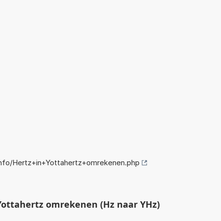
nfo/Hertz+in+Yottahertz+omrekenen.php
Yottahertz omrekenen (Hz naar YHz)