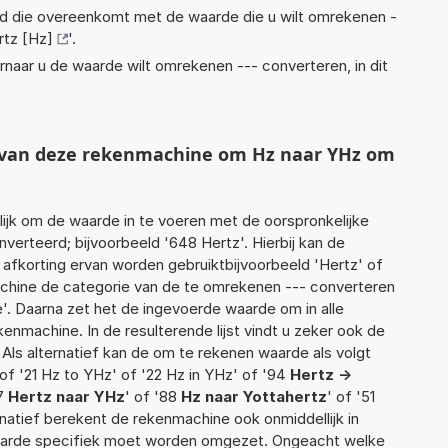
eid die overeenkomt met de waarde die u wilt omrekenen -
rtz [Hz]
'.
rnaar u de waarde wilt omrekenen --- converteren, in dit
t van deze rekenmachine om Hz naar YHz om
jk om de waarde in te voeren met de oorspronkelijke
rteerd; bijvoorbeeld '648 Hertz'. Hierbij kan de
 afkorting ervan worden gebruiktbijvoorbeeld 'Hertz' of
achine de categorie van de te omrekenen --- converteren
e'. Daarna zet het de ingevoerde waarde om in alle
enmachine. In de resulterende lijst vindt u zeker ook de
 Als alternatief kan de om te rekenen waarde als volgt
f '21 Hz to YHz' of '22 Hz in YHz' of '94
Hertz ->
57
Hertz naar YHz
' of '88
Hz naar Yottahertz
' of '51
ernatief berekent de rekenmachine ook onmiddellijk in
waarde specifiek moet worden omgezet. Ongeacht welke