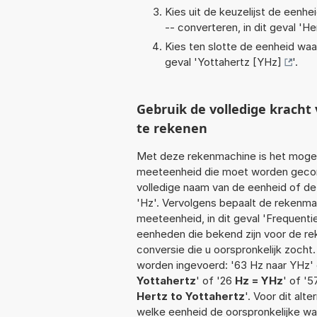
Kies uit de keuzelijst de eenh
-- converteren, in dit geval '
He
Kies ten slotte de eenheid waa
geval '
Yottahertz [YHz]
'.
Gebruik de volledige krach
te rekenen
Met deze rekenmachine is het mogeli
meeteenheid die moet worden geconve
volledige naam van de eenheid of de
'Hz'. Vervolgens bepaalt de rekenm
meeteenheid, in dit geval 'Frequenti
eenheden die bekend zijn voor de rek
conversie die u oorspronkelijk zocht.
worden ingevoerd: '63 Hz naar YHz' o
Yottahertz
' of '26
Hz = YHz
' of '
Hertz to Yottahertz
'. Voor dit alt
welke eenheid de oorspronkelijke 