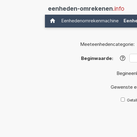
eenheden-omrekenen
.info
Eenhedenomrekenmachine
Eenh
Meeteenhedencategorie:
Beginwaarde:
?
Begineen
Gewenste e
Getal