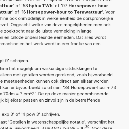
attuur
' of '58
hph = TWh
' of '97
Horsepower-hour
attuur
' of '16
Horsepower-hour to Terawattuur
'. Voor
hine ook onmiddellijk in welke eenheid de oorspronkelijke
zet. Ongeacht welke van deze mogelijkheden men ook
e zoektocht naar de juiste vermelding in lange
eën en talloze ondersteunde eenheden. Dat alles wordt
machine en het werk wordt in een fractie van een
rt 9' schrijven.
ne het mogelijk om wiskundige uitdrukkingen te
t alleen met getallen worden gerekend, zoals bijvoorbeeld
ende meeteenheden kunnen ook direct aan elkaar worden
t kan er bijvoorbeeld zo uitzien: '34 Horsepower-hour + 73
 x 70dm = ? cm^3'. De op deze manier gecombineerde
 bij elkaar passen en zinvol zijn in de betreffende
4 exp 3' of '4 pow 3' schrijven.
aast 'Getallen in wetenschappelijke notatie', verschijnt het
20
atie. Bijvoorbeeld, 3,693 827 126 88
×
10
. Voor deze