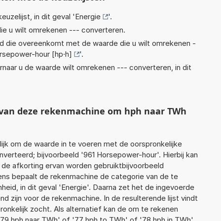
euzelijst, in dit geval '
Energie
'.
ie u wilt omrekenen --- converteren.
eid die overeenkomt met de waarde die u wilt omrekenen -
rsepower-hour [hp·h]
'.
rnaar u de waarde wilt omrekenen --- converteren, in dit
t van deze rekenmachine om hph naar TWh
jk om de waarde in te voeren met de oorspronkelijke
erteerd; bijvoorbeeld '961 Horsepower-hour'. Hierbij kan
 de afkorting ervan worden gebruiktbijvoorbeeld
ens bepaalt de rekenmachine de categorie van de te
id, in dit geval 'Energie'. Daarna zet het de ingevoerde
d zijn voor de rekenmachine. In de resulterende lijst vindt
ronkelijk zocht. Als alternatief kan de om te rekenen
'79 hph naar TWh' of '77 hph to TWh' of '78 hph in TWh'