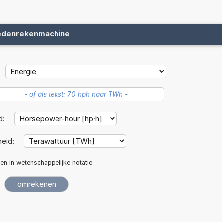
edenrekenmachine
d:
eid:
len in wetenschappelijke notatie