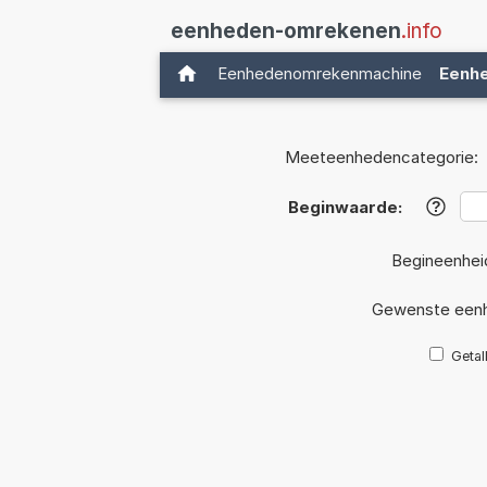
eenheden-omrekenen
.info
Eenhedenomrekenmachine
Eenh
Meeteenhedencategorie:
Beginwaarde:
?
Begineenhei
Gewenste eenh
Getal