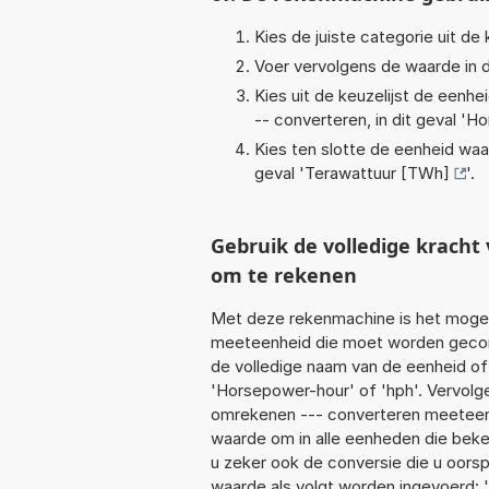
Kies de juiste categorie uit de k
Voer vervolgens de waarde in d
Kies uit de keuzelijst de eenh
-- converteren, in dit geval '
Ho
Kies ten slotte de eenheid waa
geval '
Terawattuur [TWh]
'.
Gebruik de volledige krach
om te rekenen
Met deze rekenmachine is het mogeli
meeteenheid die moet worden geconv
de volledige naam van de eenheid of
'Horsepower-hour' of 'hph'. Vervolg
omrekenen --- converteren meeteenhe
waarde om in alle eenheden die beken
u zeker ook de conversie die u oorsp
waarde als volgt worden ingevoerd: 