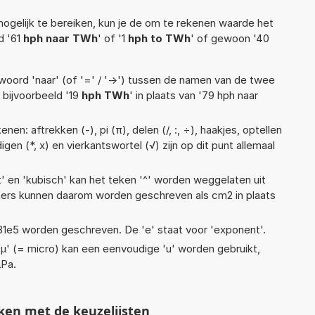
ogelijk te bereiken, kun je de om te rekenen waarde het
d '61
hph naar TWh
' of '1
hph to TWh
' of gewoon '40
woord 'naar' (of '=' / '->') tussen de namen van de twee
bijvoorbeeld '19
hph TWh
' in plaats van '79 hph naar
en: aftrekken (-), pi (π), delen (/, :, ÷), haakjes, optellen
gen (*, x) en vierkantswortel (√) zijn op dit punt allemaal
t' en 'kubisch' kan het teken '^' worden weggelaten uit
eters kunnen daarom worden geschreven als cm2 in plaats
 1,81e5 worden geschreven. De 'e' staat voor 'exponent'.
 'µ' (= micro) kan een eenvoudige 'u' worden gebruikt,
µPa.
ken met de keuzelijsten