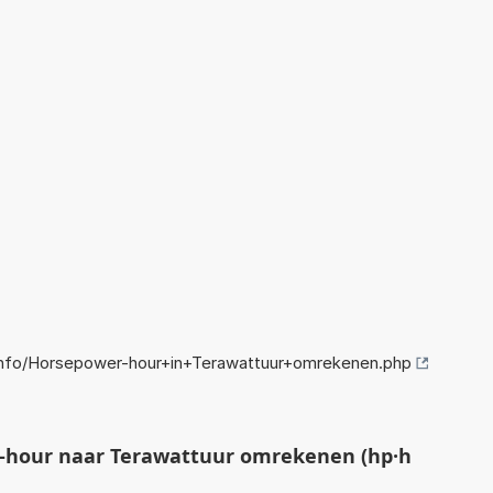
nfo/Horsepower-hour+in+Terawattuur+omrekenen.php
hour naar Terawattuur omrekenen (hp·h