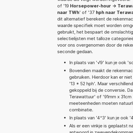
of '19
Horsepower-hour -> Teraw
naar TWh
' of '37
hph naar Teraw
dit alternatief berekent de rekenmac
waarde specifiek moet worden omge
gebruikt, het bespaart de omslachtig
selectielijsten met talloze categori
voor ons overgenomen door de reken
seconde gedaan.
In plaats van '√9' kun je ook 'sq
Bovendien maakt de rekenmachi
gebruiken. Hierdoor kan er nie
'13 * 52 hph'. Maar verschill
gekoppeld bij de conversie. Da
Terawattuur' of '91mm x 31cm
meeteenheden moeten natuurlijk
combinatie.
In plaats van '4^3' kun je ook '
Als er een vinkje is geplaatst n
antwoord in zwevendekommanot