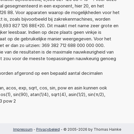
al gesegmenteerd in een exponent, hier 20, en het
27 126 88. Voor apparaten waarop de mogelijkheden voor het
 is, zoals bijvoorbeeld bij zakrekenmachines, worden
3,693 827 126 88E+20. Dit maakt met name zeer grote en
jker leesbaar. Indien op deze plaats geen vinkje is
taat op de gebruikelijke manier weergegeven. Voor het
t er dan zo uitzien: 369 382 712 688 000 000 000.
ie van de resultaten is de maximale nauwkeurigheid van
Dat zou voor de meeste toepassingen nauwkeurig genoeg
 worden afgerond op een bepaald aantal decimalen
n, acos, exp, sqrt, cos, sin, pow en asin kunnen ook
(1), sin(90), atan(1/4), sqrt(4), asin(1/2), sin(π/2),
 3 pow 2
Impressum
-
Privacybeleid
- © 2005-2026 by Thomas Hainke