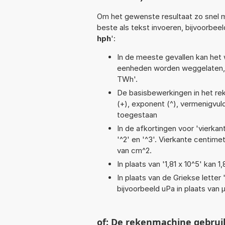
Om het gewenste resultaat zo snel m
beste als tekst invoeren, bijvoorbeel
hph
':
In de meeste gevallen kan het 
eenheden worden weggelaten, 
TWh'.
De basisbewerkingen in het reken
(+), exponent (^), vermenigvuldi
toegestaan
In de afkortingen voor 'vierkan
'^2' en '^3'. Vierkante centim
van cm^2.
In plaats van '1,81 x 10^5' kan
In plaats van de Griekse letter
bijvoorbeeld uPa in plaats van 
of: De rekenmachine gebrui