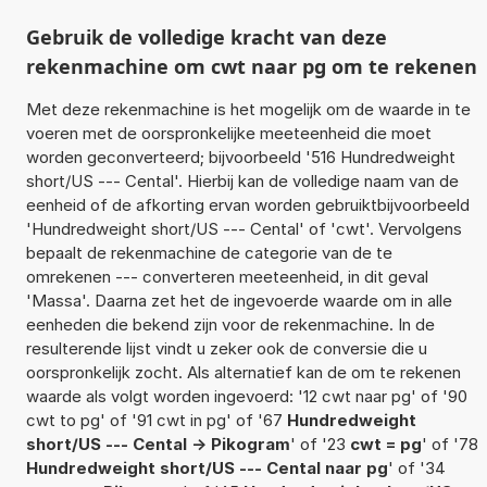
Gebruik de volledige kracht van deze
rekenmachine om cwt naar pg om te rekenen
Met deze rekenmachine is het mogelijk om de waarde in te
voeren met de oorspronkelijke meeteenheid die moet
worden geconverteerd; bijvoorbeeld '516 Hundredweight
short/US --- Cental'. Hierbij kan de volledige naam van de
eenheid of de afkorting ervan worden gebruiktbijvoorbeeld
'Hundredweight short/US --- Cental' of 'cwt'. Vervolgens
bepaalt de rekenmachine de categorie van de te
omrekenen --- converteren meeteenheid, in dit geval
'Massa'. Daarna zet het de ingevoerde waarde om in alle
eenheden die bekend zijn voor de rekenmachine. In de
resulterende lijst vindt u zeker ook de conversie die u
oorspronkelijk zocht. Als alternatief kan de om te rekenen
waarde als volgt worden ingevoerd: '12 cwt naar pg' of '90
cwt to pg' of '91 cwt in pg' of '67
Hundredweight
short/US --- Cental -> Pikogram
' of '23
cwt = pg
' of '78
Hundredweight short/US --- Cental naar pg
' of '34