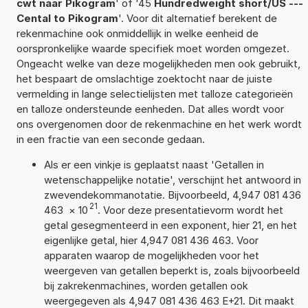
cwt naar Pikogram
' of '45
Hundredweight short/US ---
Cental to Pikogram
'. Voor dit alternatief berekent de
rekenmachine ook onmiddellijk in welke eenheid de
oorspronkelijke waarde specifiek moet worden omgezet.
Ongeacht welke van deze mogelijkheden men ook gebruikt,
het bespaart de omslachtige zoektocht naar de juiste
vermelding in lange selectielijsten met talloze categorieën
en talloze ondersteunde eenheden. Dat alles wordt voor
ons overgenomen door de rekenmachine en het werk wordt
in een fractie van een seconde gedaan.
Als er een vinkje is geplaatst naast 'Getallen in
wetenschappelijke notatie', verschijnt het antwoord in
zwevendekommanotatie. Bijvoorbeeld, 4,947 081 436
21
463
×
10
. Voor deze presentatievorm wordt het
getal gesegmenteerd in een exponent, hier 21, en het
eigenlijke getal, hier 4,947 081 436 463. Voor
apparaten waarop de mogelijkheden voor het
weergeven van getallen beperkt is, zoals bijvoorbeeld
bij zakrekenmachines, worden getallen ook
weergegeven als 4,947 081 436 463 E+21. Dit maakt