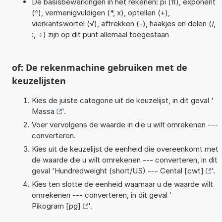
De basisbewerkingen in het rekenen: pi (π), exponent
(^), vermenigvuldigen (*, x), optellen (+),
vierkantswortel (√), aftrekken (-), haakjes en delen (/,
:, ÷) zijn op dit punt allemaal toegestaan
of: De rekenmachine gebruiken met de
keuzelijsten
Kies de juiste categorie uit de keuzelijst, in dit geval '
Massa
'.
Voer vervolgens de waarde in die u wilt omrekenen ---
converteren.
Kies uit de keuzelijst de eenheid die overeenkomt met
de waarde die u wilt omrekenen --- converteren, in dit
geval '
Hundredweight (short/US) --- Cental [cwt]
'.
Kies ten slotte de eenheid waarnaar u de waarde wilt
omrekenen --- converteren, in dit geval '
Pikogram [pg]
'.