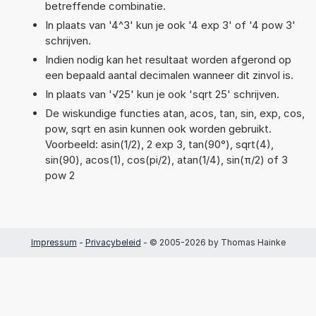
betreffende combinatie.
In plaats van '4^3' kun je ook '4 exp 3' of '4 pow 3'
schrijven.
Indien nodig kan het resultaat worden afgerond op
een bepaald aantal decimalen wanneer dit zinvol is.
In plaats van '√25' kun je ook 'sqrt 25' schrijven.
De wiskundige functies atan, acos, tan, sin, exp, cos,
pow, sqrt en asin kunnen ook worden gebruikt.
Voorbeeld: asin(1/2), 2 exp 3, tan(90°), sqrt(4),
sin(90), acos(1), cos(pi/2), atan(1/4), sin(π/2) of 3
pow 2
Impressum
-
Privacybeleid
- © 2005-2026 by Thomas Hainke