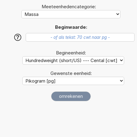
Meeteenhedencategorie:
Beginwaarde:
?
Begineenheid:
Gewenste eenheid: