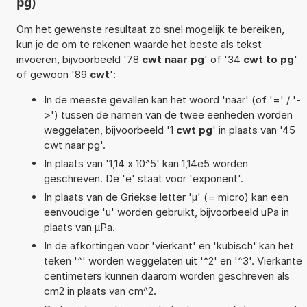
pg)
Om het gewenste resultaat zo snel mogelijk te bereiken,
kun je de om te rekenen waarde het beste als tekst
invoeren, bijvoorbeeld '78
cwt naar pg
' of '34
cwt to pg
'
of gewoon '89
cwt
':
In de meeste gevallen kan het woord 'naar' (of '=' / '-
>') tussen de namen van de twee eenheden worden
weggelaten, bijvoorbeeld '1
cwt pg
' in plaats van '45
cwt naar pg'.
In plaats van '1,14 x 10^5' kan 1,14e5 worden
geschreven. De 'e' staat voor 'exponent'.
In plaats van de Griekse letter 'µ' (= micro) kan een
eenvoudige 'u' worden gebruikt, bijvoorbeeld uPa in
plaats van µPa.
In de afkortingen voor 'vierkant' en 'kubisch' kan het
teken '^' worden weggelaten uit '^2' en '^3'. Vierkante
centimeters kunnen daarom worden geschreven als
cm2 in plaats van cm^2.