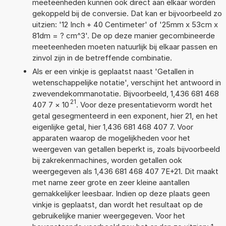
meeteenheden kunnen ook direct aan elkaar worden
gekoppeld bij de conversie. Dat kan er bijvoorbeeld zo
uitzien: '12 Inch + 40 Centimeter' of '25mm x 53cm x
81dm = ? cm^3'. De op deze manier gecombineerde
meeteenheden moeten natuurlijk bij elkaar passen en
zinvol zijn in de betreffende combinatie.
Als er een vinkje is geplaatst naast 'Getallen in
wetenschappelijke notatie', verschijnt het antwoord in
zwevendekommanotatie. Bijvoorbeeld, 1,436 681 468
21
407 7
×
10
. Voor deze presentatievorm wordt het
getal gesegmenteerd in een exponent, hier 21, en het
eigenlijke getal, hier 1,436 681 468 407 7. Voor
apparaten waarop de mogelijkheden voor het
weergeven van getallen beperkt is, zoals bijvoorbeeld
bij zakrekenmachines, worden getallen ook
weergegeven als 1,436 681 468 407 7E+21. Dit maakt
met name zeer grote en zeer kleine aantallen
gemakkelijker leesbaar. Indien op deze plaats geen
vinkje is geplaatst, dan wordt het resultaat op de
gebruikelijke manier weergegeven. Voor het