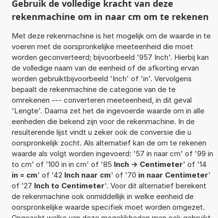
Gebruik de volledige kracht van deze
rekenmachine om in naar cm om te rekenen
Met deze rekenmachine is het mogelijk om de waarde in te
voeren met de oorspronkelijke meeteenheid die moet
worden geconverteerd; bijvoorbeeld '957 Inch'. Hierbij kan
de volledige naam van de eenheid of de afkorting ervan
worden gebruiktbijvoorbeeld 'Inch' of 'in'. Vervolgens
bepaalt de rekenmachine de categorie van de te
omrekenen --- converteren meeteenheid, in dit geval
'Lengte'. Daarna zet het de ingevoerde waarde om in alle
eenheden die bekend zijn voor de rekenmachine. In de
resulterende lijst vindt u zeker ook de conversie die u
oorspronkelijk zocht. Als alternatief kan de om te rekenen
waarde als volgt worden ingevoerd: '57 in naar cm' of '99 in
to cm' of '100 in in cm' of '85
Inch -> Centimeter
' of '14
in = cm
' of '42
Inch naar cm
' of '70
in naar Centimeter
'
of '27
Inch to Centimeter
'. Voor dit alternatief berekent
de rekenmachine ook onmiddellijk in welke eenheid de
oorspronkelijke waarde specifiek moet worden omgezet.
Ongeacht welke van deze mogelijkheden men ook gebruikt,