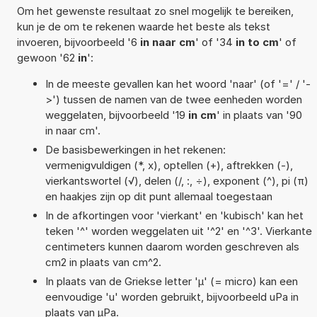
Om het gewenste resultaat zo snel mogelijk te bereiken,
kun je de om te rekenen waarde het beste als tekst
invoeren, bijvoorbeeld '6
in naar cm
' of '34
in to cm
' of
gewoon '62
in
':
In de meeste gevallen kan het woord 'naar' (of '=' / '-
>') tussen de namen van de twee eenheden worden
weggelaten, bijvoorbeeld '19
in cm
' in plaats van '90
in naar cm'.
De basisbewerkingen in het rekenen:
vermenigvuldigen (*, x), optellen (+), aftrekken (-),
vierkantswortel (√), delen (/, :, ÷), exponent (^), pi (π)
en haakjes zijn op dit punt allemaal toegestaan
In de afkortingen voor 'vierkant' en 'kubisch' kan het
teken '^' worden weggelaten uit '^2' en '^3'. Vierkante
centimeters kunnen daarom worden geschreven als
cm2 in plaats van cm^2.
In plaats van de Griekse letter 'µ' (= micro) kan een
eenvoudige 'u' worden gebruikt, bijvoorbeeld uPa in
plaats van µPa.