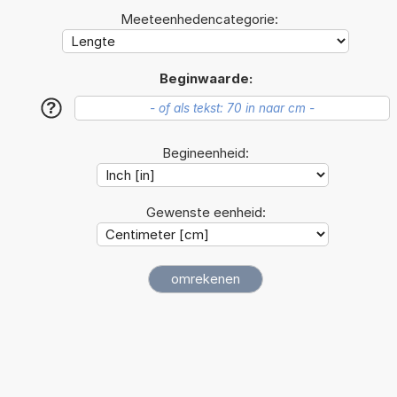
Meeteenhedencategorie:
Beginwaarde:
?
Begineenheid:
Gewenste eenheid: