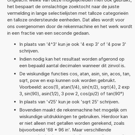
het bespaart de omslachtige zoektocht naar de juiste
vermelding in lange selectielijsten met talloze categorieën
en talloze ondersteunde eenheden. Dat alles wordt voor
ons overgenomen door de rekenmachine en het werk wordt
in een fractie van een seconde gedaan.
In plaats van '4^3' kun je ook '4 exp 3' of '4 pow 3'
schrijven.
Indien nodig kan het resultaat worden afgerond op
een bepaald aantal decimalen wanneer dit zinvol is.
De wiskundige functies cos, atan, asin, sin, acos, tan,
sqrt, pow en exp kunnen ook worden gebruikt.
Voorbeeld: acos(1), atan(1/4), sin(π/2), sqrt(4), 2 exp
3, sin(90), asin(1/2), 3 pow 2, cos(pi/2) of tan(90°)
In plaats van '√25' kun je ook 'sqrt 25' schrijven.
Bovendien maakt de rekenmachine het mogelijk om
wiskundige uitdrukkingen te gebruiken. Hierdoor kan
er niet alleen met getallen worden gerekend, zoals
bijvoorbeeld '68 * 96 in'. Maar verschillende