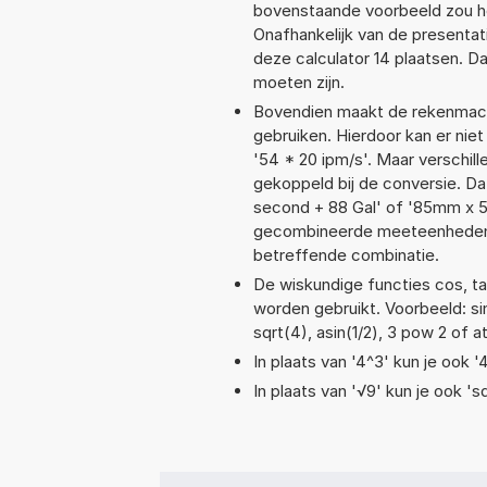
bovenstaande voorbeeld zou he
Onafhankelijk van de presentat
deze calculator 14 plaatsen. 
moeten zijn.
Bovendien maakt de rekenmachi
gebruiken. Hierdoor kan er nie
'54 * 20 ipm/s'. Maar verschi
gekoppeld bij de conversie. Dat
second + 88 Gal' of '85mm x 
gecombineerde meeteenheden moe
betreffende combinatie.
De wiskundige functies cos, tan
worden gebruikt. Voorbeeld: sin(
sqrt(4), asin(1/2), 3 pow 2 of a
In plaats van '4^3' kun je ook '
In plaats van '√9' kun je ook 'sq