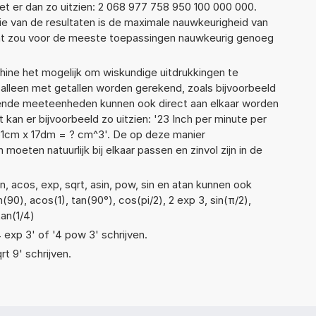
t er dan zo uitzien: 2 068 977 758 950 100 000 000.
ie van de resultaten is de maximale nauwkeurigheid van
Dat zou voor de meeste toepassingen nauwkeurig genoeg
ne het mogelijk om wiskundige uitdrukkingen te
t alleen met getallen worden gerekend, zoals bijvoorbeeld
llende meeteenheden kunnen ook direct aan elkaar worden
 kan er bijvoorbeeld zo uitzien: '23 Inch per minute per
51cm x 17dm = ? cm^3'. De op deze manier
ten natuurlijk bij elkaar passen en zinvol zijn in de
, acos, exp, sqrt, asin, pow, sin en atan kunnen ook
90), acos(1), tan(90°), cos(pi/2), 2 exp 3, sin(π/2),
tan(1/4)
4 exp 3' of '4 pow 3' schrijven.
rt 9' schrijven.