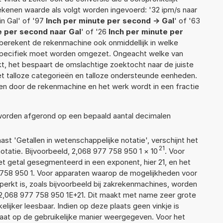
rekenen waarde als volgt worden ingevoerd: '32 ipm/s naar
 in Gal' of '97
Inch per minute per second -> Gal
' of '63
e per second naar Gal
' of '26
Inch per minute per
ef berekent de rekenmachine ook onmiddellijk in welke
 specifiek moet worden omgezet. Ongeacht welke van
, het bespaart de omslachtige zoektocht naar de juiste
met talloze categorieën en talloze ondersteunde eenheden.
n door de rekenmachine en het werk wordt in een fractie
 worden afgerond op een bepaald aantal decimalen
aast 'Getallen in wetenschappelijke notatie', verschijnt het
21
atie. Bijvoorbeeld, 2,068 977 758 950 1
×
10
. Voor
t getal gesegmenteerd in een exponent, hier 21, en het
77 758 950 1. Voor apparaten waarop de mogelijkheden voor
erkt is, zoals bijvoorbeeld bij zakrekenmachines, worden
2,068 977 758 950 1E+21. Dit maakt met name zeer grote
elijker leesbaar. Indien op deze plaats geen vinkje is
taat op de gebruikelijke manier weergegeven. Voor het