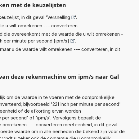
ken met de keuzelijsten
euzelijst, in dit geval '
Versnelling
'.
ie u wilt omrekenen --- converteren.
eid die overeenkomt met de waarde die u wilt omrekenen -
ch per minute per second [ipm/s]
'.
rnaar u de waarde wilt omrekenen --- converteren, in dit
t van deze rekenmachine om ipm/s naar Gal
jk om de waarde in te voeren met de oorspronkelijke
rteerd; bijvoorbeeld '221 Inch per minute per second'.
 eenheid of de afkorting ervan worden
e per second' of 'ipm/s'. Vervolgens bepaalt de
 omrekenen --- converteren meeteenheid, in dit geval
evoerde waarde om in alle eenheden die bekend zijn voor de
t vindt u zeker ook de conversie die u oorspronkelijk