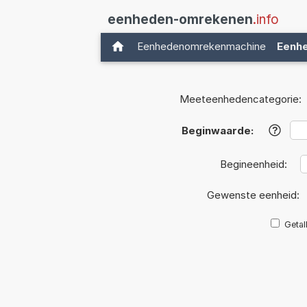
eenheden-omrekenen
.info
Eenhedenomrekenmachine
Eenh
Meeteenhedencategorie:
Beginwaarde:
?
Begineenheid:
Gewenste eenheid:
Getal