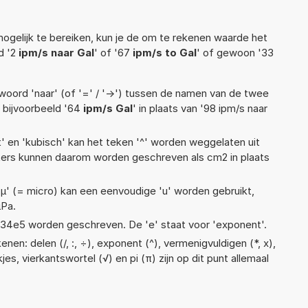
ogelijk te bereiken, kun je de om te rekenen waarde het
d '2
ipm/s naar Gal
' of '67
ipm/s to Gal
' of gewoon '33
woord 'naar' (of '=' / '->') tussen de namen van de twee
bijvoorbeeld '64
ipm/s Gal
' in plaats van '98 ipm/s naar
t' en 'kubisch' kan het teken '^' worden weggelaten uit
eters kunnen daarom worden geschreven als cm2 in plaats
 'µ' (= micro) kan een eenvoudige 'u' worden gebruikt,
µPa.
 1,34e5 worden geschreven. De 'e' staat voor 'exponent'.
nen: delen (/, :, ÷), exponent (^), vermenigvuldigen (*, x),
kjes, vierkantswortel (√) en pi (π) zijn op dit punt allemaal