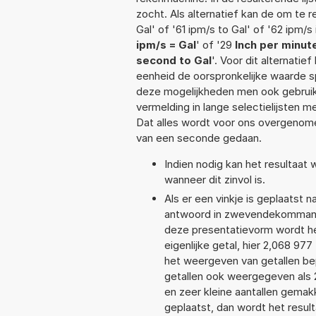
zocht. Als alternatief kan de om te 
Gal' of '61 ipm/s to Gal' of '62 ipm/s
ipm/s = Gal
' of '29
Inch per minut
second to Gal
'. Voor dit alternati
eenheid de oorspronkelijke waarde
deze mogelijkheden men ook gebruikt
vermelding in lange selectielijsten 
Dat alles wordt voor ons overgenome
van een seconde gedaan.
Indien nodig kan het resultaat
wanneer dit zinvol is.
Als er een vinkje is geplaatst n
antwoord in zwevendekommanot
deze presentatievorm wordt he
eigenlijke getal, hier 2,068 9
het weergeven van getallen bep
getallen ook weergegeven als 
en zeer kleine aantallen gemakk
geplaatst, dan wordt het resul