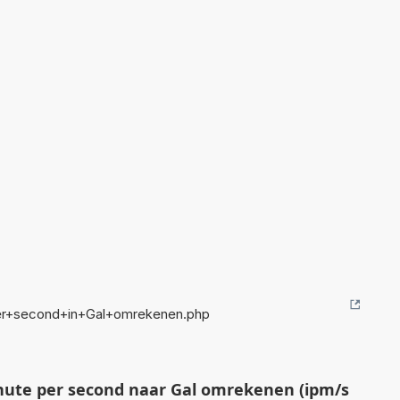
er+second+in+Gal+omrekenen.php
ute per second naar Gal omrekenen (ipm/s