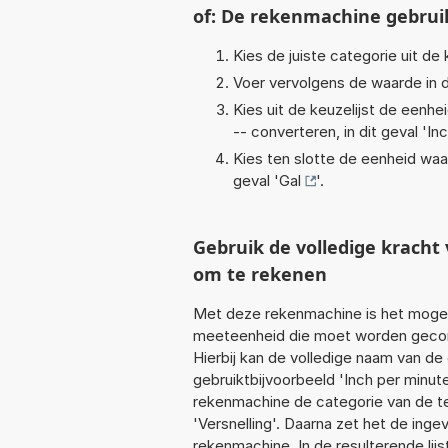
of: De rekenmachine gebrui
Kies de juiste categorie uit de k
Voer vervolgens de waarde in d
Kies uit de keuzelijst de eenh
-- converteren, in dit geval '
In
Kies ten slotte de eenheid waa
geval '
Gal
'.
Gebruik de volledige krach
om te rekenen
Met deze rekenmachine is het mogeli
meeteenheid die moet worden geconve
Hierbij kan de volledige naam van de
gebruiktbijvoorbeeld 'Inch per minut
rekenmachine de categorie van de te
'Versnelling'. Daarna zet het de ing
rekenmachine. In de resulterende lijs