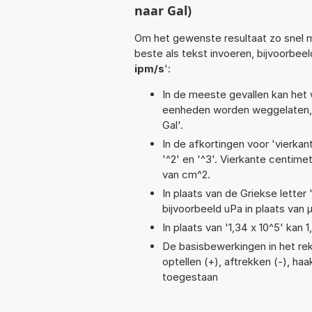
naar Gal)
Om het gewenste resultaat zo snel m
beste als tekst invoeren, bijvoorbeel
ipm/s
':
In de meeste gevallen kan het 
eenheden worden weggelaten, 
Gal'.
In de afkortingen voor 'vierkan
'^2' en '^3'. Vierkante centim
van cm^2.
In plaats van de Griekse letter
bijvoorbeeld uPa in plaats van 
In plaats van '1,34 x 10^5' kan
De basisbewerkingen in het reke
optellen (+), aftrekken (-), haa
toegestaan