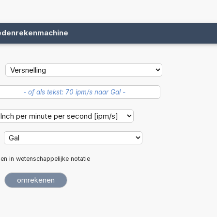
edenrekenmachine
len in wetenschappelijke notatie