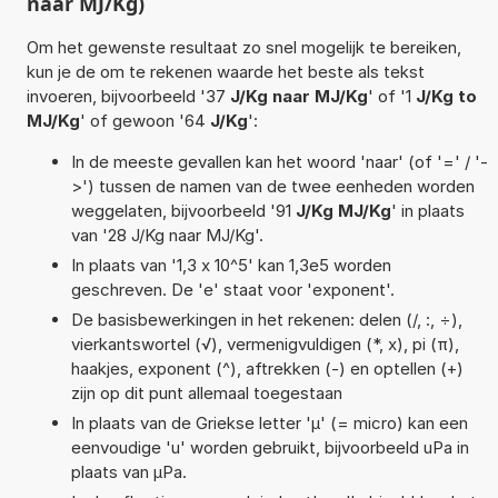
naar MJ/Kg)
Om het gewenste resultaat zo snel mogelijk te bereiken,
kun je de om te rekenen waarde het beste als tekst
invoeren, bijvoorbeeld '37
J/Kg naar MJ/Kg
' of '1
J/Kg to
MJ/Kg
' of gewoon '64
J/Kg
':
In de meeste gevallen kan het woord 'naar' (of '=' / '-
>') tussen de namen van de twee eenheden worden
weggelaten, bijvoorbeeld '91
J/Kg MJ/Kg
' in plaats
van '28 J/Kg naar MJ/Kg'.
In plaats van '1,3 x 10^5' kan 1,3e5 worden
geschreven. De 'e' staat voor 'exponent'.
De basisbewerkingen in het rekenen: delen (/, :, ÷),
vierkantswortel (√), vermenigvuldigen (*, x), pi (π),
haakjes, exponent (^), aftrekken (-) en optellen (+)
zijn op dit punt allemaal toegestaan
In plaats van de Griekse letter 'µ' (= micro) kan een
eenvoudige 'u' worden gebruikt, bijvoorbeeld uPa in
plaats van µPa.