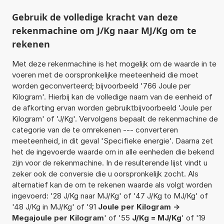
Gebruik de volledige kracht van deze
rekenmachine om J/Kg naar MJ/Kg om te
rekenen
Met deze rekenmachine is het mogelijk om de waarde in te
voeren met de oorspronkelijke meeteenheid die moet
worden geconverteerd; bijvoorbeeld '766 Joule per
Kilogram'. Hierbij kan de volledige naam van de eenheid of
de afkorting ervan worden gebruiktbijvoorbeeld 'Joule per
Kilogram' of 'J/Kg'. Vervolgens bepaalt de rekenmachine de
categorie van de te omrekenen --- converteren
meeteenheid, in dit geval 'Specifieke energie'. Daarna zet
het de ingevoerde waarde om in alle eenheden die bekend
zijn voor de rekenmachine. In de resulterende lijst vindt u
zeker ook de conversie die u oorspronkelijk zocht. Als
alternatief kan de om te rekenen waarde als volgt worden
ingevoerd: '28 J/Kg naar MJ/Kg' of '47 J/Kg to MJ/Kg' of
'48 J/Kg in MJ/Kg' of '91
Joule per Kilogram ->
Megajoule per Kilogram
' of '55
J/Kg = MJ/Kg
' of '19