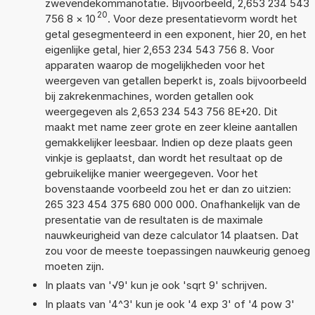
zwevendekommanotatie. Bijvoorbeeld, 2,653 234 543
20
756 8
×
10
. Voor deze presentatievorm wordt het
getal gesegmenteerd in een exponent, hier 20, en het
eigenlijke getal, hier 2,653 234 543 756 8. Voor
apparaten waarop de mogelijkheden voor het
weergeven van getallen beperkt is, zoals bijvoorbeeld
bij zakrekenmachines, worden getallen ook
weergegeven als 2,653 234 543 756 8E+20. Dit
maakt met name zeer grote en zeer kleine aantallen
gemakkelijker leesbaar. Indien op deze plaats geen
vinkje is geplaatst, dan wordt het resultaat op de
gebruikelijke manier weergegeven. Voor het
bovenstaande voorbeeld zou het er dan zo uitzien:
265 323 454 375 680 000 000. Onafhankelijk van de
presentatie van de resultaten is de maximale
nauwkeurigheid van deze calculator 14 plaatsen. Dat
zou voor de meeste toepassingen nauwkeurig genoeg
moeten zijn.
In plaats van '√9' kun je ook 'sqrt 9' schrijven.
In plaats van '4^3' kun je ook '4 exp 3' of '4 pow 3'