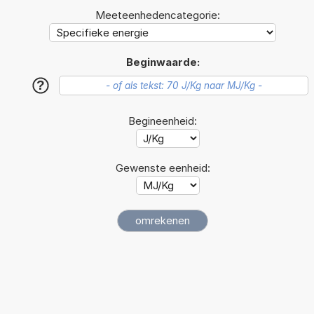
Meeteenhedencategorie:
Beginwaarde:
?
Begineenheid:
Gewenste eenheid: