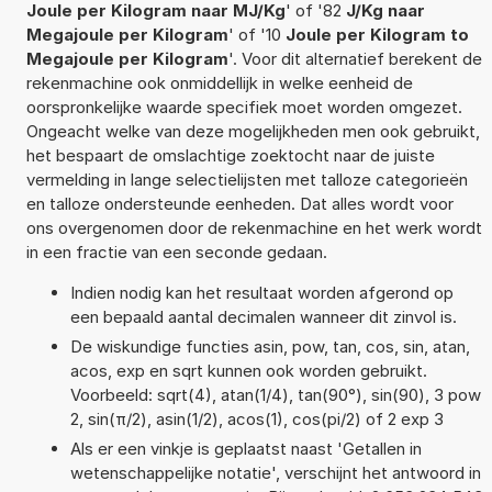
Joule per Kilogram naar MJ/Kg
' of '82
J/Kg naar
Megajoule per Kilogram
' of '10
Joule per Kilogram to
Megajoule per Kilogram
'. Voor dit alternatief berekent de
rekenmachine ook onmiddellijk in welke eenheid de
oorspronkelijke waarde specifiek moet worden omgezet.
Ongeacht welke van deze mogelijkheden men ook gebruikt,
het bespaart de omslachtige zoektocht naar de juiste
vermelding in lange selectielijsten met talloze categorieën
en talloze ondersteunde eenheden. Dat alles wordt voor
ons overgenomen door de rekenmachine en het werk wordt
in een fractie van een seconde gedaan.
Indien nodig kan het resultaat worden afgerond op
een bepaald aantal decimalen wanneer dit zinvol is.
De wiskundige functies asin, pow, tan, cos, sin, atan,
acos, exp en sqrt kunnen ook worden gebruikt.
Voorbeeld: sqrt(4), atan(1/4), tan(90°), sin(90), 3 pow
2, sin(π/2), asin(1/2), acos(1), cos(pi/2) of 2 exp 3
Als er een vinkje is geplaatst naast 'Getallen in
wetenschappelijke notatie', verschijnt het antwoord in