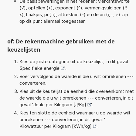
De basisbewerkingen in het rekenen: vierkantswortel
(√), optellen (+), exponent (^), vermenigvuldigen (*,
x), haakjes, pi (π), aftrekken (-) en delen (/, :, ÷) zijn
op dit punt allemaal toegestaan
of: De rekenmachine gebruiken met de
keuzelijsten
Kies de juiste categorie uit de keuzelijst, in dit geval '
Specifieke energie
'.
Voer vervolgens de waarde in die u wilt omrekenen ---
converteren.
Kies uit de keuzelijst de eenheid die overeenkomt met
de waarde die u wilt omrekenen --- converteren, in dit
geval '
Joule per Kilogram [J/Kg]
'.
Kies ten slotte de eenheid waarnaar u de waarde wilt
omrekenen --- converteren, in dit geval '
Kilowattuur per Kilogram [kWh/kg]
'.