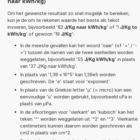
naar kWh/kg)
Om het gewenste resultaat zo snel mogelijk te bereiken,
kun je de om te rekenen waarde het beste als tekst
invoeren, bijvoorbeeld '82
J/Kg naar kWh/kg
' of '1
J/Kg to
kWh/kg
' of gewoon '19
J/Kg
':
In de meeste gevallen kan het woord 'naar' (of '=' / '-
>') tussen de namen van de twee eenheden worden
weggelaten, bijvoorbeeld '55
J/Kg kWh/kg
' in plaats
van '37 J/Kg naar kWh/kg'.
In plaats van '1,39 x 10^5' kan 1,39e5 worden
geschreven. De 'e' staat voor 'exponent'.
In plaats van de Griekse letter 'µ' (= micro) kan een
eenvoudige 'u' worden gebruikt, bijvoorbeeld uPa in
plaats van µPa.
In de afkortingen voor 'vierkant' en 'kubisch' kan het
teken '^' worden weggelaten uit '^2' en '^3'. Vierkante
centimeters kunnen daarom worden geschreven als
cm2 in plaats van cm^2.