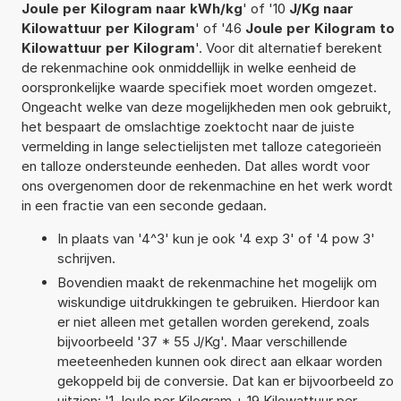
Joule per Kilogram naar kWh/kg
' of '10
J/Kg naar
Kilowattuur per Kilogram
' of '46
Joule per Kilogram to
Kilowattuur per Kilogram
'. Voor dit alternatief berekent
de rekenmachine ook onmiddellijk in welke eenheid de
oorspronkelijke waarde specifiek moet worden omgezet.
Ongeacht welke van deze mogelijkheden men ook gebruikt,
het bespaart de omslachtige zoektocht naar de juiste
vermelding in lange selectielijsten met talloze categorieën
en talloze ondersteunde eenheden. Dat alles wordt voor
ons overgenomen door de rekenmachine en het werk wordt
in een fractie van een seconde gedaan.
In plaats van '4^3' kun je ook '4 exp 3' of '4 pow 3'
schrijven.
Bovendien maakt de rekenmachine het mogelijk om
wiskundige uitdrukkingen te gebruiken. Hierdoor kan
er niet alleen met getallen worden gerekend, zoals
bijvoorbeeld '37 * 55 J/Kg'. Maar verschillende
meeteenheden kunnen ook direct aan elkaar worden
gekoppeld bij de conversie. Dat kan er bijvoorbeeld zo
uitzien: '1 Joule per Kilogram + 19 Kilowattuur per