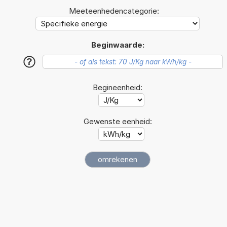
Meeteenhedencategorie:
Beginwaarde:
?
Begineenheid:
Gewenste eenheid: