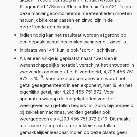
Kilogram' of '73mm x 91cm x 10dm = ? cm^3'. De op
deze manier gecombineerde meeteenheden moeten
natuurlijk bij elkaar passen en zinvol zijn in de
betreffende combinatie.
Indien nodig kan het resultaat worden afgerond op
een bepaald aantal decimalen wanneer dit zinvol is.
In plaats van '√4' kun je ook 'sqrt 4' schrijven.
Als er een vinkje is geplaatst naast 'Getallen in
wetenschappelijke notatie', verschijnt het antwoord in
zwevendekommanotatie. Bijvoorbeeld, 4,203 456 751
19
872
×
10
. Voor deze presentatievorm wordt het
getal gesegmenteerd in een exponent, hier 19, en het
eigenlijke getal, hier 4,203 456 751 872. Voor
apparaten waarop de mogelijkheden voor het
weergeven van getallen beperkt is, zoals bijvoorbeeld
bij zakrekenmachines, worden getallen ook
weergegeven als 4,203 456 751 872 E+19. Dit maakt
met name zeer grote en zeer kleine aantallen
gemakkelijker leesbaar. Indien op deze plaats geen