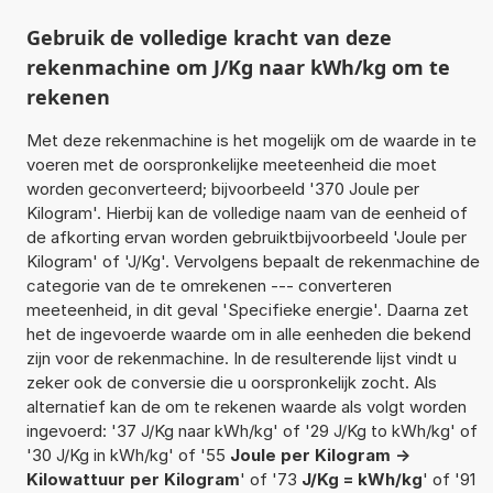
Gebruik de volledige kracht van deze
rekenmachine om J/Kg naar kWh/kg om te
rekenen
Met deze rekenmachine is het mogelijk om de waarde in te
voeren met de oorspronkelijke meeteenheid die moet
worden geconverteerd; bijvoorbeeld '370 Joule per
Kilogram'. Hierbij kan de volledige naam van de eenheid of
de afkorting ervan worden gebruiktbijvoorbeeld 'Joule per
Kilogram' of 'J/Kg'. Vervolgens bepaalt de rekenmachine de
categorie van de te omrekenen --- converteren
meeteenheid, in dit geval 'Specifieke energie'. Daarna zet
het de ingevoerde waarde om in alle eenheden die bekend
zijn voor de rekenmachine. In de resulterende lijst vindt u
zeker ook de conversie die u oorspronkelijk zocht. Als
alternatief kan de om te rekenen waarde als volgt worden
ingevoerd: '37 J/Kg naar kWh/kg' of '29 J/Kg to kWh/kg' of
'30 J/Kg in kWh/kg' of '55
Joule per Kilogram ->
Kilowattuur per Kilogram
' of '73
J/Kg = kWh/kg
' of '91