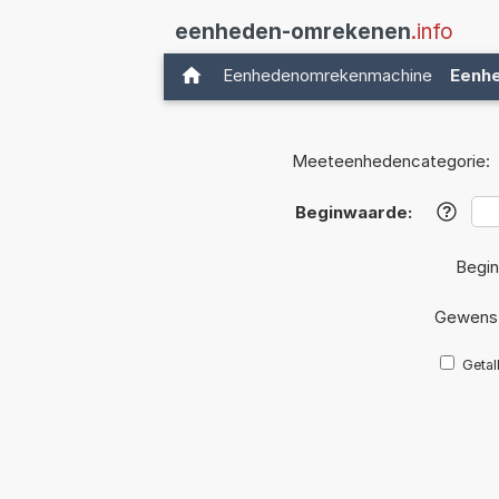
eenheden-omrekenen
.info
Eenhedenomrekenmachine
Eenh
Meeteenhedencategorie:
Beginwaarde:
?
Begin
Gewenst
Getal