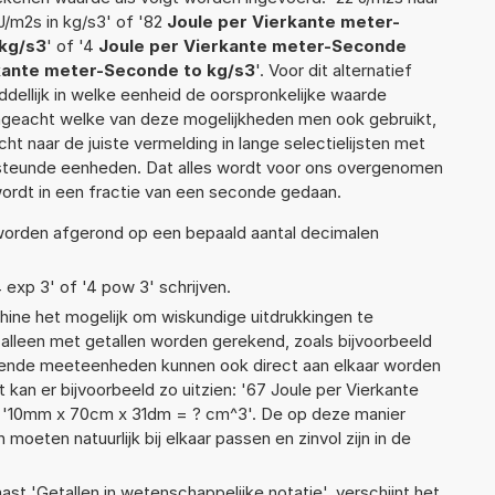
J/m2s in kg/s3' of '82
Joule per Vierkante meter-
 kg/s3
' of '4
Joule per Vierkante meter-Seconde
kante meter-Seconde to kg/s3
'. Voor dit alternatief
ellijk in welke eenheid de oorspronkelijke waarde
geacht welke van deze mogelijkheden men ook gebruikt,
t naar de juiste vermelding in lange selectielijsten met
ersteunde eenheden. Dat alles wordt voor ons overgenomen
ordt in een fractie van een seconde gedaan.
 worden afgerond op een bepaald aantal decimalen
4 exp 3' of '4 pow 3' schrijven.
ne het mogelijk om wiskundige uitdrukkingen te
t alleen met getallen worden gerekend, zoals bijvoorbeeld
llende meeteenheden kunnen ook direct aan elkaar worden
 kan er bijvoorbeeld zo uitzien: '67 Joule per Vierkante
 '10mm x 70cm x 31dm = ? cm^3'. De op deze manier
ten natuurlijk bij elkaar passen en zinvol zijn in de
aast 'Getallen in wetenschappelijke notatie', verschijnt het