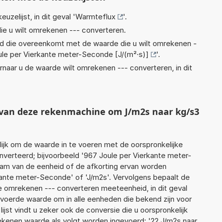
euzelijst, in dit geval '
Warmteflux
'.
ie u wilt omrekenen --- converteren.
eid die overeenkomt met de waarde die u wilt omrekenen -
ule per Vierkante meter-Seconde [J/(m²·s)]
'.
rnaar u de waarde wilt omrekenen --- converteren, in dit
t van deze rekenmachine om J/m2s naar kg/s3
jk om de waarde in te voeren met de oorspronkelijke
erteerd; bijvoorbeeld '967 Joule per Vierkante meter-
naam van de eenheid of de afkorting ervan worden
rkante meter-Seconde' of 'J/m2s'. Vervolgens bepaalt de
 omrekenen --- converteren meeteenheid, in dit geval
evoerde waarde om in alle eenheden die bekend zijn voor
ijst vindt u zeker ook de conversie die u oorspronkelijk
rekenen waarde als volgt worden ingevoerd: '22 J/m2s naar