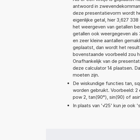
antwoord in zwevendekommanot
deze presentatievorm wordt he
eigenlijke getal, hier 3,627 3
het weergeven van getallen bep
getallen ook weergegeven als
en zeer kleine aantallen gemakk
geplaatst, dan wordt het resul
bovenstaande voorbeeld zou he
Onafhankelijk van de presentat
deze calculator 14 plaatsen. 
moeten zijn.
De wiskundige functies tan, sqr
worden gebruikt. Voorbeeld: 2 ex
pow 2, tan(90°), sin(90) of asin
In plaats van '√25' kun je ook 's