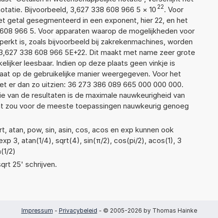
22
atie. Bijvoorbeeld, 3,627 338 608 966 5
×
10
. Voor
t getal gesegmenteerd in een exponent, hier 22, en het
38 608 966 5. Voor apparaten waarop de mogelijkheden voor
erkt is, zoals bijvoorbeeld bij zakrekenmachines, worden
 3,627 338 608 966 5E+22. Dit maakt met name zeer grote
elijker leesbaar. Indien op deze plaats geen vinkje is
taat op de gebruikelijke manier weergegeven. Voor het
t er dan zo uitzien: 36 273 386 089 665 000 000 000.
ie van de resultaten is de maximale nauwkeurigheid van
Dat zou voor de meeste toepassingen nauwkeurig genoeg
t, atan, pow, sin, asin, cos, acos en exp kunnen ook
p 3, atan(1/4), sqrt(4), sin(π/2), cos(pi/2), acos(1), 3
(1/2)
qrt 25' schrijven.
Impressum
-
Privacybeleid
- © 2005-2026 by Thomas Hainke