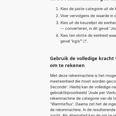
Kies de juiste categorie uit de k
Voer vervolgens de waarde in d
Kies uit de keuzelijst de eenh
-- converteren, in dit geval '
Jo
Kies ten slotte de eenheid waa
geval '
kg/s³
'.
Gebruik de volledige krach
om te rekenen
Met deze rekenmachine is het mogeli
meeteenheid die moet worden geconv
Seconde'. Hierbij kan de volledige 
gebruiktbijvoorbeeld 'Joule per Vie
rekenmachine de categorie van de te
'Warmteflux'. Daarna zet het de ing
de rekenmachine. In de resulterende l
zocht. Als alternatief kan de om te 