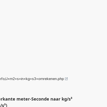
info/J+m2+s+in+kg+s3+omrekenen.php
erkante meter-Seconde naar kg/s³
/s³)