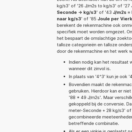
kg/s3' of '26 J/m2s to kg/s3' of '27 
Seconde -> kg/s3
' of '43
J/m2s =
naar kg/s3
' of '85
Joule per Vier
berekent de rekenmachine ook onmidd
specifiek moet worden omgezet. On
het bespaart de omslachtige zoektoch
talloze categorieën en talloze ond
door de rekenmachine en het werk w
Indien nodig kan het resultaat
wanneer dit zinvol is.
In plaats van '4^3' kun je ook '
Bovendien maakt de rekenmachi
gebruiken. Hierdoor kan er nie
'88 * 49 J/m2s'. Maar verschi
gekoppeld bij de conversie. Dat
meter-Seconde + 28 kg/s3' of
gecombineerde meeteenheden moe
betreffende combinatie.
Als er een vinkje is geplaatst n