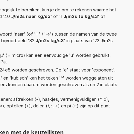
ogelijk te bereiken, kun je de om te rekenen waarde het
ld '40
J/m2s naar kg/s3
' of '1
J/m2s to kg/s3
' of
woord 'naar' (of '=' / '->') tussen de namen van de twee
bijvoorbeeld '82
J/m2s kg/s3
' in plaats van '22 J/m2s
 'µ' (= micro) kan een eenvoudige 'u' worden gebruikt,
µPa.
 1,24e5 worden geschreven. De 'e' staat voor 'exponent'.
t' en 'kubisch' kan het teken '^' worden weggelaten uit
eters kunnen daarom worden geschreven als cm2 in plaats
nen: aftrekken (-), haakjes, vermenigvuldigen (*, x),
, optellen (+), delen (/, :, ÷) en pi (π) zijn op dit punt
ken met de keuzelijsten