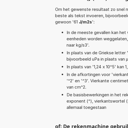
Om het gewenste resultaat zo snel m
beste als tekst invoeren, bijvoorbee
gewoon '61
J/m2s
':
In de meeste gevallen kan het 
eenheden worden weggelaten, 
naar kg/s3'.
In plaats van de Griekse letter
bijvoorbeeld uPa in plaats van 
In plaats van '1,24 x 10^5' kan
In de afkortingen voor 'vierkan
'^2' en '^3'. Vierkante centim
van cm^2.
De basisbewerkingen in het reke
exponent (^), vierkantswortel (√)
allemaal toegestaan
of: De rekenmachine gebrui