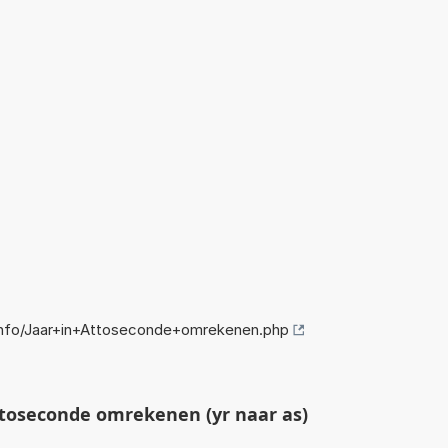
nfo/Jaar+in+Attoseconde+omrekenen.php
toseconde omrekenen (yr naar as)