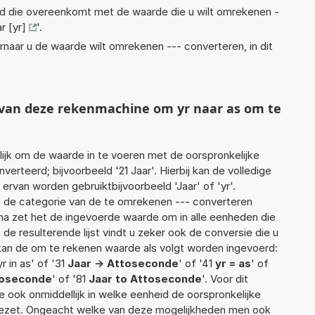
eid die overeenkomt met de waarde die u wilt omrekenen -
r [yr]
'.
rnaar u de waarde wilt omrekenen --- converteren, in dit
t van deze rekenmachine om yr naar as om te
jk om de waarde in te voeren met de oorspronkelijke
teerd; bijvoorbeeld '21 Jaar'. Hierbij kan de volledige
ervan worden gebruiktbijvoorbeeld 'Jaar' of 'yr'.
 de categorie van de te omrekenen --- converteren
arna zet het de ingevoerde waarde om in alle eenheden die
de resulterende lijst vindt u zeker ook de conversie die u
f kan de om te rekenen waarde als volgt worden ingevoerd:
yr in as' of '31
Jaar -> Attoseconde
' of '41
yr = as
' of
toseconde
' of '81
Jaar to Attoseconde
'. Voor dit
 ook onmiddellijk in welke eenheid de oorspronkelijke
zet. Ongeacht welke van deze mogelijkheden men ook