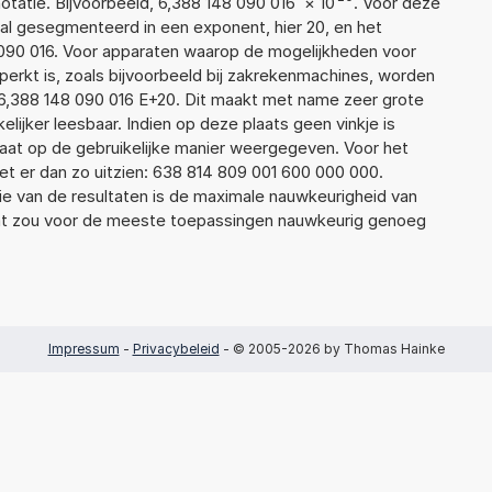
atie. Bijvoorbeeld, 6,388 148 090 016
×
10
. Voor deze
al gesegmenteerd in een exponent, hier 20, en het
48 090 016. Voor apparaten waarop de mogelijkheden voor
erkt is, zoals bijvoorbeeld bij zakrekenmachines, worden
6,388 148 090 016 E+20. Dit maakt met name zeer grote
elijker leesbaar. Indien op deze plaats geen vinkje is
taat op de gebruikelijke manier weergegeven. Voor het
t er dan zo uitzien: 638 814 809 001 600 000 000.
ie van de resultaten is de maximale nauwkeurigheid van
Dat zou voor de meeste toepassingen nauwkeurig genoeg
Impressum
-
Privacybeleid
- © 2005-2026 by Thomas Hainke