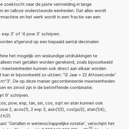
e zoektocht naar de juiste vermelding in lange
eën en talloze ondersteunde eenheden. Dat alles wordt
machine en het werk wordt in een fractie van een
4 exp 3' of '4 pow 3' schrijven.
 worden afgerond op een bepaald aantal decimalen
ne het mogelijk om wiskundige uitdrukkingen te
t alleen met getallen worden gerekend, zoals bijvoorbeeld
nde meeteenheden kunnen ook direct aan elkaar worden
 kan er bijvoorbeeld zo uitzien: '12 Jaar + 22 Attoseconde'
cm^3'. De op deze manier gecombineerde meeteenheden
ssen en zinvol zijn in de betreffende combinatie.
rt 9' schrijven.
os, pow, exp, tan, sin, cos, sqrt en atan kunnen ook
w 2, acos(1), 2 exp 3, asin(1/2), cos(pi/2), atan(1/4),
n(π/2)
aast 'Getallen in wetenschappelijke notatie', verschijnt het
20