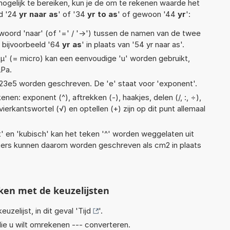
ogelijk te bereiken, kun je de om te rekenen waarde het
ld '24
yr naar as
' of '34
yr to as
' of gewoon '44
yr
':
woord 'naar' (of '=' / '->') tussen de namen van de twee
bijvoorbeeld '64
yr as
' in plaats van '54 yr naar as'.
 'µ' (= micro) kan een eenvoudige 'u' worden gebruikt,
µPa.
 1,23e5 worden geschreven. De 'e' staat voor 'exponent'.
nen: exponent (^), aftrekken (-), haakjes, delen (/, :, ÷),
 vierkantswortel (√) en optellen (+) zijn op dit punt allemaal
t' en 'kubisch' kan het teken '^' worden weggelaten uit
eters kunnen daarom worden geschreven als cm2 in plaats
ken met de keuzelijsten
euzelijst, in dit geval '
Tijd
'.
ie u wilt omrekenen --- converteren.