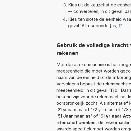
Kies uit de keuzelijst de eenh
-- converteren, in dit geval '
Jaa
Kies ten slotte de eenheid waa
geval '
Attoseconde [as]
'.
Gebruik de volledige krach
rekenen
Met deze rekenmachine is het mogeli
meeteenheid die moet worden geconver
naam van de eenheid of de afkorting 
Vervolgens bepaalt de rekenmachine
meeteenheid, in dit geval 'Tijd'. Da
bekend zijn voor de rekenmachine. In 
oorspronkelijk zocht. Als alternatie
'21 yr naar as' of '72 yr to as' of '73 
'51
Jaar naar as
' of '61
yr naar At
alternatief berekent de rekenmachine
waarde specifiek moet worden omge