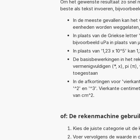
Om het gewenste resultaat zo snel m
beste als tekst invoeren, bijvoorbee
In de meeste gevallen kan het 
eenheden worden weggelaten, 
In plaats van de Griekse letter
bijvoorbeeld uPa in plaats van 
In plaats van '1,23 x 10^5' kan
De basisbewerkingen in het reke
vermenigvuldigen (*, x), pi (π),
toegestaan
In de afkortingen voor 'vierkan
'^2' en '^3'. Vierkante centim
van cm^2.
of: De rekenmachine gebrui
Kies de juiste categorie uit de k
Voer vervolgens de waarde in d