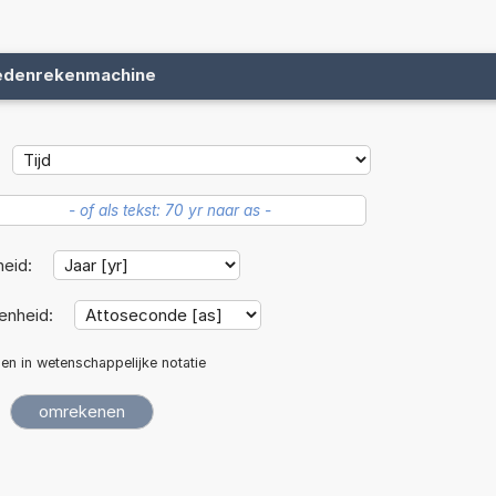
edenrekenmachine
heid:
enheid:
len in wetenschappelijke notatie