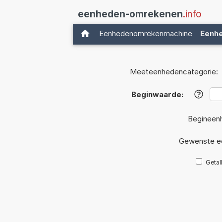
eenheden-omrekenen
.info
Eenhedenomrekenmachine
Eenh
Meeteenhedencategorie:
Beginwaarde:
?
Begineen
Gewenste e
Getal