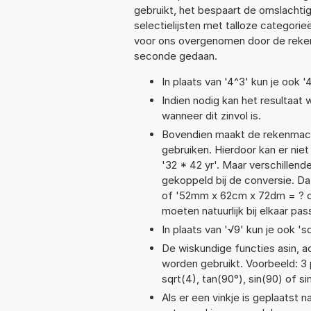
gebruikt, het bespaart de omslachtig
selectielijsten met talloze categori
voor ons overgenomen door de reken
seconde gedaan.
In plaats van '4^3' kun je ook '
Indien nodig kan het resultaat
wanneer dit zinvol is.
Bovendien maakt de rekenmachi
gebruiken. Hierdoor kan er nie
'32 * 42 yr'. Maar verschille
gekoppeld bij de conversie. Dat
of '52mm x 62cm x 72dm = ? 
moeten natuurlijk bij elkaar pa
In plaats van '√9' kun je ook 'sq
De wiskundige functies asin, ac
worden gebruikt. Voorbeeld: 3 po
sqrt(4), tan(90°), sin(90) of si
Als er een vinkje is geplaatst n