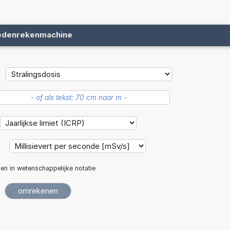
edenrekenmachine
:
len in wetenschappelijke notatie