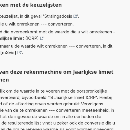
ken met de keuzelijsten
euzelijst, in dit geval '
Stralingsdosis
'.
ie u wilt omrekenen --- converteren.
eid die overeenkomt met de waarde die u wilt omrekenen -
rlijkse limiet (ICRP)
'.
rnaar u de waarde wilt omrekenen --- converteren, in dit
 [mSv/s]
'.
 van deze rekenmachine om Jaarlijkse limiet
enen
jk om de waarde in te voeren met de oorspronkelijke
teerd; bijvoorbeeld '18 Jaarlijkse limiet ICRP'. Hierbij
d of de afkorting ervan worden gebruikt Vervolgens
ie van de te omrekenen --- converteren meeteenheid, in
et het de ingevoerde waarde om in alle eenheden die
de resulterende lijst vindt u zeker ook de conversie die u
f kan de om te rekenen waarde als volgt worden ingevoerd: