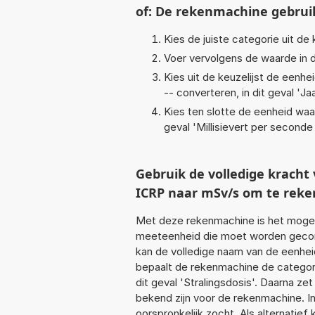
of: De rekenmachine gebrui
Kies de juiste categorie uit de k
Voer vervolgens de waarde in d
Kies uit de keuzelijst de eenh
-- converteren, in dit geval '
Jaa
Kies ten slotte de eenheid waa
geval '
Millisievert per seconde
Gebruik de volledige kracht
ICRP naar mSv/s om te rek
Met deze rekenmachine is het mogeli
meeteenheid die moet worden geconver
kan de volledige naam van de eenhei
bepaalt de rekenmachine de categor
dit geval 'Stralingsdosis'. Daarna z
bekend zijn voor de rekenmachine. In 
oorspronkelijk zocht. Als alternatie