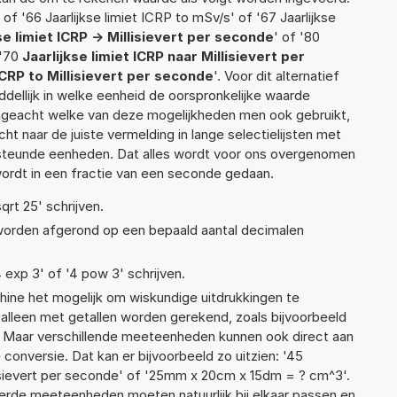
 of '66 Jaarlijkse limiet ICRP to mSv/s' of '67 Jaarlijkse
se limiet ICRP -> Millisievert per seconde
' of '80
 '70
Jaarlijkse limiet ICRP naar Millisievert per
 ICRP to Millisievert per seconde
'. Voor dit alternatief
ellijk in welke eenheid de oorspronkelijke waarde
geacht welke van deze mogelijkheden men ook gebruikt,
t naar de juiste vermelding in lange selectielijsten met
ersteunde eenheden. Dat alles wordt voor ons overgenomen
ordt in een fractie van een seconde gedaan.
qrt 25' schrijven.
 worden afgerond op een bepaald aantal decimalen
4 exp 3' of '4 pow 3' schrijven.
ne het mogelijk om wiskundige uitdrukkingen te
t alleen met getallen worden gerekend, zoals bijvoorbeeld
P'. Maar verschillende meeteenheden kunnen ook direct aan
conversie. Dat kan er bijvoorbeeld zo uitzien: '45
llisievert per seconde' of '25mm x 20cm x 15dm = ? cm^3'.
rde meeteenheden moeten natuurlijk bij elkaar passen en