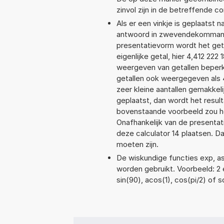
zinvol zijn in de betreffende c
Als er een vinkje is geplaatst n
antwoord in zwevendekommanota
presentatievorm wordt het geta
eigenlijke getal, hier 4,412 22
weergeven van getallen beperkt
getallen ook weergegeven als 
zeer kleine aantallen gemakkeli
geplaatst, dan wordt het resul
bovenstaande voorbeeld zou het
Onafhankelijk van de presentat
deze calculator 14 plaatsen. 
moeten zijn.
De wiskundige functies exp, asi
worden gebruikt. Voorbeeld: 2 ex
sin(90), acos(1), cos(pi/2) of s