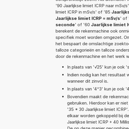
'90 Jaarlijkse limiet ICRP naar mSv/s'
limiet ICRP in mSv/s' of '85
Jaarlijk
Jaarlijkse limiet ICRP = mSv/s
' of
seconde
' of '60
Jaarlijkse limiet
berekent de rekenmachine ook onmidd
specifiek moet worden omgezet. On
het bespaart de omslachtige zoektoch
talloze categorieën en talloze ond
door de rekenmachine en het werk w
In plaats van '√25' kun je ook 's
Indien nodig kan het resultaat
wanneer dit zinvol is.
In plaats van '4^3' kun je ook '
Bovendien maakt de rekenmachi
gebruiken. Hierdoor kan er nie
'35 * 30 Jaarlijkse limiet ICR
elkaar worden gekoppeld bij de 
Jaarlijkse limiet ICRP + 40 Mi
De op deze manier gecombinee