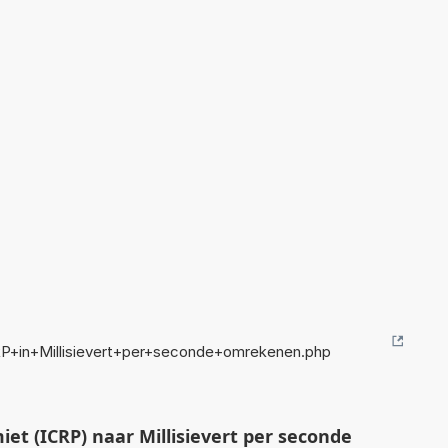
CRP+in+Millisievert+per+seconde+omrekenen.php
iet (ICRP) naar Millisievert per seconde