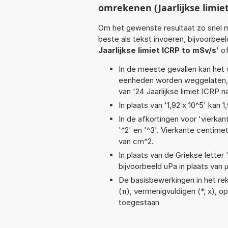
omrekenen (Jaarlijkse limiet
Om het gewenste resultaat zo snel m
beste als tekst invoeren, bijvoorbee
Jaarlijkse limiet ICRP to mSv/s
' o
In de meeste gevallen kan het 
eenheden worden weggelaten, 
van '24 Jaarlijkse limiet ICRP n
In plaats van '1,92 x 10^5' kan
In de afkortingen voor 'vierkan
'^2' en '^3'. Vierkante centim
van cm^2.
In plaats van de Griekse letter
bijvoorbeeld uPa in plaats van 
De basisbewerkingen in het reke
(π), vermenigvuldigen (*, x), opt
toegestaan