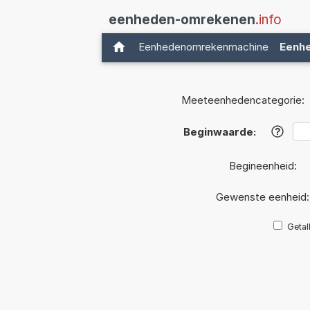
eenheden-omrekenen
.info
Eenhedenomrekenmachine
Eenh
Meeteenhedencategorie:
Beginwaarde:
?
Begineenheid:
Gewenste eenheid
Getal