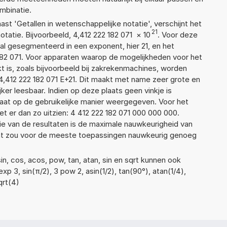
ombinatie.
aast 'Getallen in wetenschappelijke notatie', verschijnt het
21
tie. Bijvoorbeeld, 4,412 222 182 071
×
10
. Voor deze
l gesegmenteerd in een exponent, hier 21, en het
2 182 071. Voor apparaten waarop de mogelijkheden voor het
 is, zoals bijvoorbeeld bij zakrekenmachines, worden
4,412 222 182 071 E+21. Dit maakt met name zeer grote en
jker leesbaar. Indien op deze plaats geen vinkje is
taat op de gebruikelijke manier weergegeven. Voor het
 er dan zo uitzien: 4 412 222 182 071 000 000 000.
ie van de resultaten is de maximale nauwkeurigheid van
Dat zou voor de meeste toepassingen nauwkeurig genoeg
n, cos, acos, pow, tan, atan, sin en sqrt kunnen ook
p 3, sin(π/2), 3 pow 2, asin(1/2), tan(90°), atan(1/4),
qrt(4)