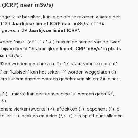
 (ICRP) naar mSv/s)
ogelijk te bereiken, kun je de om te rekenen waarde het
ld '39
Jaarlijkse limiet ICRP naar mSv/s
' of '34
f gewoon '29
Jaarlijkse limiet ICRP
':
woord 'naar' (of '=' / '->') tussen de namen van de twee
bijvoorbeeld '19
Jaarlijkse limiet ICRP mSv/s
' in plaats
aar mSv/s'.
 1,92e5 worden geschreven. De 'e' staat voor 'exponent'.
t' en 'kubisch' kan het teken '^' worden weggelaten uit
eters kunnen daarom worden geschreven als cm2 in plaats
 'µ' (= micro) kan een eenvoudige 'u' worden gebruikt,
µPa.
nen: vierkantswortel (√), aftrekken (-), exponent (^), pi
ellen (+), haakjes en delen (/, :, ÷) zijn op dit punt allemaal