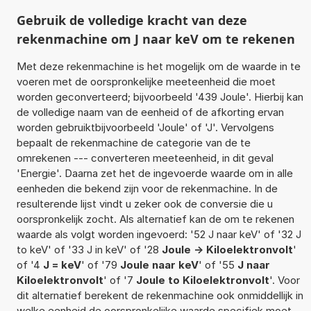
Gebruik de volledige kracht van deze
rekenmachine om J naar keV om te rekenen
Met deze rekenmachine is het mogelijk om de waarde in te
voeren met de oorspronkelijke meeteenheid die moet
worden geconverteerd; bijvoorbeeld '439 Joule'. Hierbij kan
de volledige naam van de eenheid of de afkorting ervan
worden gebruiktbijvoorbeeld 'Joule' of 'J'. Vervolgens
bepaalt de rekenmachine de categorie van de te
omrekenen --- converteren meeteenheid, in dit geval
'Energie'. Daarna zet het de ingevoerde waarde om in alle
eenheden die bekend zijn voor de rekenmachine. In de
resulterende lijst vindt u zeker ook de conversie die u
oorspronkelijk zocht. Als alternatief kan de om te rekenen
waarde als volgt worden ingevoerd: '52 J naar keV' of '32 J
to keV' of '33 J in keV' of '28
Joule -> Kiloelektronvolt
'
of '4
J = keV
' of '79
Joule naar keV
' of '55
J naar
Kiloelektronvolt
' of '7
Joule to Kiloelektronvolt
'. Voor
dit alternatief berekent de rekenmachine ook onmiddellijk in
welke eenheid de oorspronkelijke waarde specifiek moet