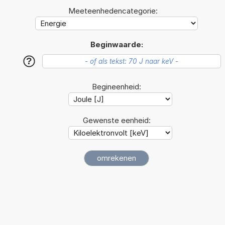
Meeteenhedencategorie:
Beginwaarde:
?
Begineenheid:
Gewenste eenheid: