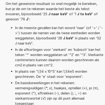
Om het gewenste resultaat zo snel mogelijk te bereiken,
kun je de om te rekenen waarde het beste als tekst
invoeren, bijvoorbeeld '25
J naar keV
' of '1
J to keV
' of
gewoon '76
J
':
In de meeste gevallen kan het woord 'naar' (of '=' / '-
>') tussen de namen van de twee eenheden worden
weggelaten, bijvoorbeeld '28
J keV
' in plaats van '52
J naar keV'.
In de afkortingen voor 'vierkant' en 'kubisch' kan het
teken '^' worden weggelaten uit '^2' en '^3'. Vierkante
centimeters kunnen daarom worden geschreven als
cm2 in plaats van cm^2.
In plaats van '1,54 x 10^5' kan 1,54e5 worden
geschreven. De 'e' staat voor 'exponent'.
De basisbewerkingen in het rekenen:
vermenigvuldigen (*, x), haakjes, optellen (+), pi (π),
exponent (^), aftrekken (-), delen (/, :, ÷) en
vierkantswortel (√) zijn op dit punt allemaal
toegestaan