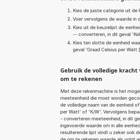
Kies de juiste categorie uit de k
Voer vervolgens de waarde in d
Kies uit de keuzelijst de eenh
-- converteren, in dit geval '
Ke
Kies ten slotte de eenheid waa
geval '
Graad Celsius per Watt
Gebruik de volledige krach
om te rekenen
Met deze rekenmachine is het mogeli
meeteenheid die moet worden geconve
de volledige naam van de eenheid of 
per Watt' of 'K/W'. Vervolgens bepa
- converteren meeteenheid, in dit g
ingevoerde waarde om in alle eenhed
resulterende lijst vindt u zeker ook d
de om te rekenen waarde als volgt w