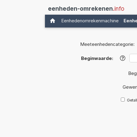
eenheden-omrekenen
.info
Eenhedenomrekenmachine
Eenh
Meeteenhedencategorie:
Beginwaarde:
?
Beg
Gewen
Getal