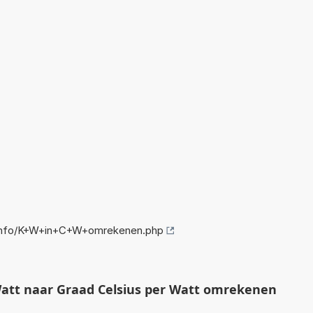
info/K+W+in+C+W+omrekenen.php
att naar Graad Celsius per Watt omrekenen