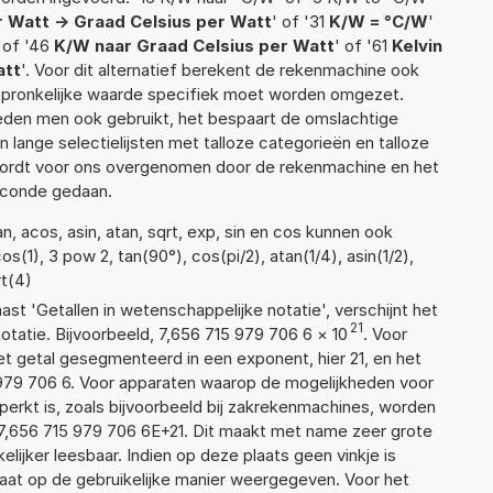
r Watt -> Graad Celsius per Watt
' of '31
K/W = °C/W
'
 of '46
K/W naar Graad Celsius per Watt
' of '61
Kelvin
att
'. Voor dit alternatief berekent de rekenmachine ook
rspronkelijke waarde specifiek moet worden omgezet.
den men ook gebruikt, het bespaart de omslachtige
n lange selectielijsten met talloze categorieën en talloze
wordt voor ons overgenomen door de rekenmachine en het
econde gedaan.
, acos, asin, atan, sqrt, exp, sin en cos kunnen ook
(1), 3 pow 2, tan(90°), cos(pi/2), atan(1/4), asin(1/2),
rt(4)
aast 'Getallen in wetenschappelijke notatie', verschijnt het
21
atie. Bijvoorbeeld, 7,656 715 979 706 6
×
10
. Voor
t getal gesegmenteerd in een exponent, hier 21, en het
15 979 706 6. Voor apparaten waarop de mogelijkheden voor
erkt is, zoals bijvoorbeeld bij zakrekenmachines, worden
7,656 715 979 706 6E+21. Dit maakt met name zeer grote
elijker leesbaar. Indien op deze plaats geen vinkje is
taat op de gebruikelijke manier weergegeven. Voor het