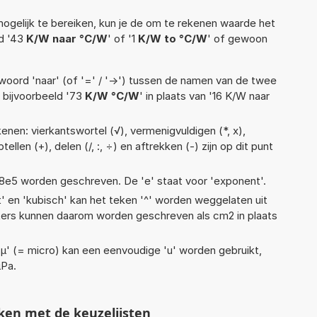
ogelijk te bereiken, kun je de om te rekenen waarde het
ld '43
K/W naar °C/W
' of '1
K/W to °C/W
' of gewoon
woord 'naar' (of '=' / '->') tussen de namen van de twee
bijvoorbeeld '73
K/W °C/W
' in plaats van '16 K/W naar
enen: vierkantswortel (√), vermenigvuldigen (*, x),
tellen (+), delen (/, :, ÷) en aftrekken (-) zijn op dit punt
 1,18e5 worden geschreven. De 'e' staat voor 'exponent'.
t' en 'kubisch' kan het teken '^' worden weggelaten uit
eters kunnen daarom worden geschreven als cm2 in plaats
 'µ' (= micro) kan een eenvoudige 'u' worden gebruikt,
µPa.
ken met de keuzelijsten