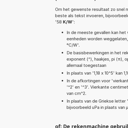
Om het gewenste resultaat zo snel m
beste als tekst invoeren, bijvoorbee
'58
K/W
':
In de meeste gevallen kan het 
eenheden worden weggelaten, 
°C/W'.
De basisbewerkingen in het rek
exponent (^), haakjes, pi (π), op
allemaal toegestaan
In plaats van '1,18 x 10^5' kan
In de afkortingen voor 'vierkan
'^2' en '^3'. Vierkante centim
van cm^2.
In plaats van de Griekse letter
bijvoorbeeld uPa in plaats van 
of: De rekenmachine gebrui