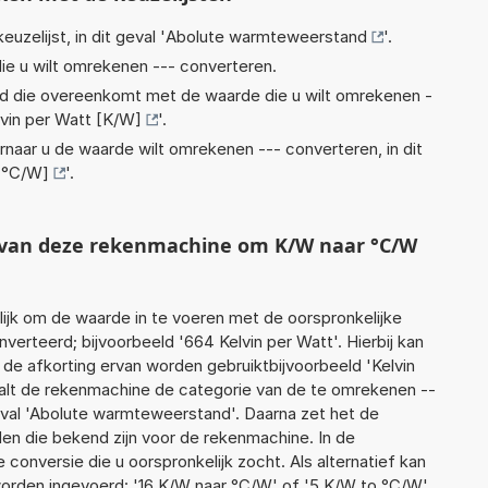
euzelijst, in dit geval '
Abolute warmteweerstand
'.
ie u wilt omrekenen --- converteren.
eid die overeenkomt met de waarde die u wilt omrekenen -
lvin per Watt [K/W]
'.
rnaar u de waarde wilt omrekenen --- converteren, in dit
 [°C/W]
'.
t van deze rekenmachine om K/W naar °C/W
jk om de waarde in te voeren met de oorspronkelijke
rteerd; bijvoorbeeld '664 Kelvin per Watt'. Hierbij kan
de afkorting ervan worden gebruiktbijvoorbeeld 'Kelvin
alt de rekenmachine de categorie van de te omrekenen --
eval 'Abolute warmteweerstand'. Daarna zet het de
en die bekend zijn voor de rekenmachine. In de
e conversie die u oorspronkelijk zocht. Als alternatief kan
orden ingevoerd: '16 K/W naar °C/W' of '5 K/W to °C/W'