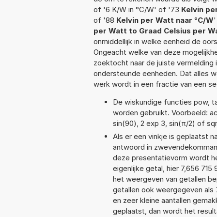
of '6 K/W in °C/W' of '73
Kelvin pe
of '88
Kelvin per Watt naar °C/W
'
per Watt to Graad Celsius per W
onmiddellijk in welke eenheid de oo
Ongeacht welke van deze mogelijkhe
zoektocht naar de juiste vermelding i
ondersteunde eenheden. Dat alles 
werk wordt in een fractie van een s
De wiskundige functies pow, tan
worden gebruikt. Voorbeeld: acos
sin(90), 2 exp 3, sin(π/2) of sq
Als er een vinkje is geplaatst n
antwoord in zwevendekommanot
deze presentatievorm wordt he
eigenlijke getal, hier 7,656 7
het weergeven van getallen bep
getallen ook weergegeven als 
en zeer kleine aantallen gemakk
geplaatst, dan wordt het resul