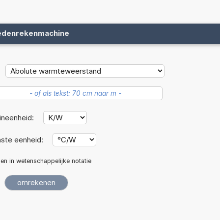
edenrekenmachine
ineenheid:
ste eenheid:
len in wetenschappelijke notatie