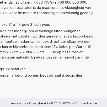
t er dan zo uitzien: 7 656 715 979 706 600 000 000.
ie van de resultaten is de maximale nauwkeurigheid van
Dat zou voor de meeste toepassingen nauwkeurig genoeg
4 exp 3' of '4 pow 3' schrijven.
ne het mogelijk om wiskundige uitdrukkingen te
t alleen met getallen worden gerekend, zoals bijvoorbeeld
nde meeteenheden kunnen ook direct aan elkaar worden
 kan er bijvoorbeeld zo uitzien: '34 Kelvin per Watt + 91
64mm x 22cm x 79dm = ? cm^3'. De op deze manier
ten natuurlijk bij elkaar passen en zinvol zijn in de
qrt 16' schrijven.
 worden afgerond op een bepaald aantal decimalen
Impressum
-
Privacybeleid
- © 2005-2026 by Thomas Hainke