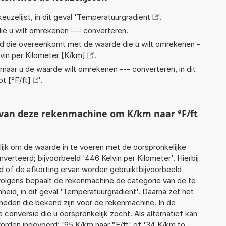
euzelijst, in dit geval '
Temperatuurgradiënt
'.
ie u wilt omrekenen --- converteren.
eid die overeenkomt met de waarde die u wilt omrekenen -
lvin per Kilometer [K/km]
'.
rnaar u de waarde wilt omrekenen --- converteren, in dit
t [°F/ft]
'.
t van deze rekenmachine om K/km naar °F/ft
jk om de waarde in te voeren met de oorspronkelijke
rteerd; bijvoorbeeld '446 Kelvin per Kilometer'. Hierbij
d of de afkorting ervan worden gebruiktbijvoorbeeld
rvolgens bepaalt de rekenmachine de categorie van de te
id, in dit geval 'Temperatuurgradiënt'. Daarna zet het
heden die bekend zijn voor de rekenmachine. In de
e conversie die u oorspronkelijk zocht. Als alternatief kan
orden ingevoerd: '95 K/km naar °F/ft' of '34 K/km to