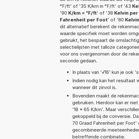
°F/ft' of '35 K/km in °F/ft' of '43
Ke
'90
K/km = °F/ft
' of '38
Kelvin per
Fahrenheit per Foot
' of '80
Kelvi
dit alternatief berekent de rekenmac
waarde specifiek moet worden omge
gebruikt, het bespaart de omslachtig
selectielijsten met talloze categori
voor ons overgenomen door de reken
seconde gedaan.
In plaats van '√16' kun je ook 's
Indien nodig kan het resultaat
wanneer dit zinvol is.
Bovendien maakt de rekenmachi
gebruiken. Hierdoor kan er nie
'18 * 65 K/km'. Maar verschil
gekoppeld bij de conversie. Dat
70 Graad Fahrenheit per Foot'
gecombineerde meeteenheden moe
betreffende combinatie.