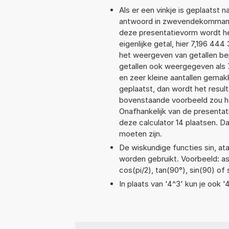
Als er een vinkje is geplaatst n
antwoord in zwevendekommanot
deze presentatievorm wordt he
eigenlijke getal, hier 7,196 4
het weergeven van getallen bep
getallen ook weergegeven als 
en zeer kleine aantallen gemakk
geplaatst, dan wordt het resul
bovenstaande voorbeeld zou he
Onafhankelijk van de presentat
deze calculator 14 plaatsen. 
moeten zijn.
De wiskundige functies sin, ata
worden gebruikt. Voorbeeld: asin
cos(pi/2), tan(90°), sin(90) of 
In plaats van '4^3' kun je ook '