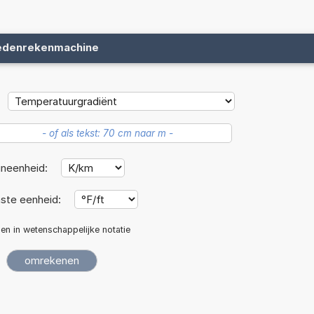
edenrekenmachine
ineenheid:
ste eenheid:
len in wetenschappelijke notatie