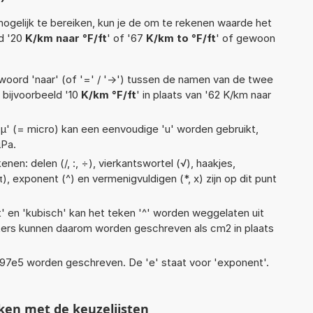
ogelijk te bereiken, kun je de om te rekenen waarde het
ld '20
K/km naar °F/ft
' of '67
K/km to °F/ft
' of gewoon
woord 'naar' (of '=' / '->') tussen de namen van de twee
bijvoorbeeld '10
K/km °F/ft
' in plaats van '62 K/km naar
 'µ' (= micro) kan een eenvoudige 'u' worden gebruikt,
µPa.
nen: delen (/, :, ÷), vierkantswortel (√), haakjes,
(π), exponent (^) en vermenigvuldigen (*, x) zijn op dit punt
t' en 'kubisch' kan het teken '^' worden weggelaten uit
eters kunnen daarom worden geschreven als cm2 in plaats
 1,97e5 worden geschreven. De 'e' staat voor 'exponent'.
ken met de keuzelijsten