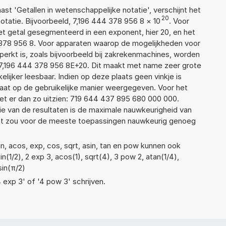
aast 'Getallen in wetenschappelijke notatie', verschijnt het
20
atie. Bijvoorbeeld, 7,196 444 378 956 8
×
10
. Voor
t getal gesegmenteerd in een exponent, hier 20, en het
44 378 956 8. Voor apparaten waarop de mogelijkheden voor
erkt is, zoals bijvoorbeeld bij zakrekenmachines, worden
7,196 444 378 956 8E+20. Dit maakt met name zeer grote
elijker leesbaar. Indien op deze plaats geen vinkje is
taat op de gebruikelijke manier weergegeven. Voor het
t er dan zo uitzien: 719 644 437 895 680 000 000.
ie van de resultaten is de maximale nauwkeurigheid van
Dat zou voor de meeste toepassingen nauwkeurig genoeg
n, acos, exp, cos, sqrt, asin, tan en pow kunnen ook
(1/2), 2 exp 3, acos(1), sqrt(4), 3 pow 2, atan(1/4),
sin(π/2)
4 exp 3' of '4 pow 3' schrijven.