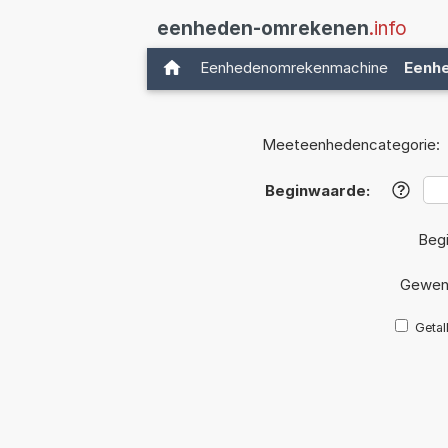
eenheden-omrekenen
.info
Eenhedenomrekenmachine
Eenh
Meeteenhedencategorie:
Beginwaarde:
?
Beg
Gewen
Getal