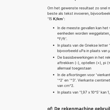
Om het gewenste resultaat zo snel m
beste als tekst invoeren, bijvoorbee
'15
K/km
':
In de meeste gevallen kan het 
eenheden worden weggelaten, 
°F/ft'.
In plaats van de Griekse letter
bijvoorbeeld uPa in plaats van 
De basisbewerkingen in het reke
aftrekken (-), optellen (+), pi 
allemaal toegestaan
In de afkortingen voor 'vierkan
'^2' en '^3'. Vierkante centim
van cm^2.
In plaats van '1,97 x 10^5' kan
of: De rekenmachine gebrui