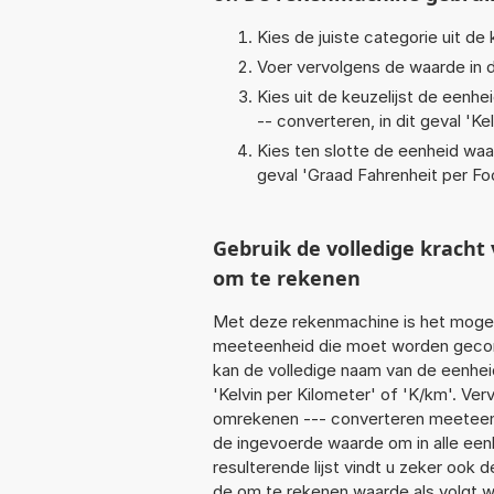
Kies de juiste categorie uit de k
Voer vervolgens de waarde in d
Kies uit de keuzelijst de eenh
-- converteren, in dit geval '
Ke
Kies ten slotte de eenheid waa
geval '
Graad Fahrenheit per Foo
Gebruik de volledige krach
om te rekenen
Met deze rekenmachine is het mogeli
meeteenheid die moet worden geconve
kan de volledige naam van de eenhei
'Kelvin per Kilometer' of 'K/km'. Ve
omrekenen --- converteren meeteenhe
de ingevoerde waarde om in alle een
resulterende lijst vindt u zeker ook d
de om te rekenen waarde als volgt w