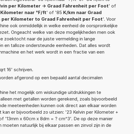
lvin per Kilometer -> Graad Fahrenheit per Foot
' of
 Kilometer naar °F/ft
' of '85
K/km naar Graad
n per Kilometer to Graad Fahrenheit per Foot
'. Voor
hine ook onmiddellijk in welke eenheid de oorspronkelijke
zet. Ongeacht welke van deze mogelijkheden men ook
e zoektocht naar de juiste vermelding in lange
eën en talloze ondersteunde eenheden. Dat alles wordt
machine en het werk wordt in een fractie van een
qrt 16' schrijven.
 worden afgerond op een bepaald aantal decimalen
ne het mogelijk om wiskundige uitdrukkingen te
t alleen met getallen worden gerekend, zoals bijvoorbeeld
lende meeteenheden kunnen ook direct aan elkaar worden
 kan er bijvoorbeeld zo uitzien: '23 Kelvin per Kilometer +
 of '13mm x 60cm x 8dm = ? cm^3'. De op deze manier
ten natuurlijk bij elkaar passen en zinvol zijn in de