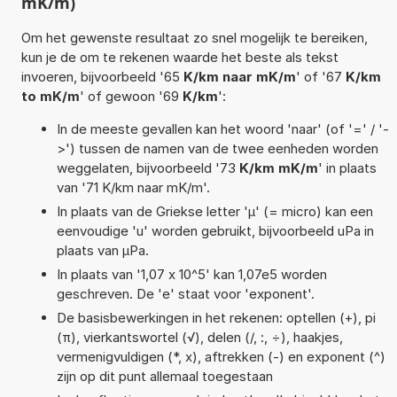
mK/m)
Om het gewenste resultaat zo snel mogelijk te bereiken,
kun je de om te rekenen waarde het beste als tekst
invoeren, bijvoorbeeld '65
K/km naar mK/m
' of '67
K/km
to mK/m
' of gewoon '69
K/km
':
In de meeste gevallen kan het woord 'naar' (of '=' / '-
>') tussen de namen van de twee eenheden worden
weggelaten, bijvoorbeeld '73
K/km mK/m
' in plaats
van '71 K/km naar mK/m'.
In plaats van de Griekse letter 'µ' (= micro) kan een
eenvoudige 'u' worden gebruikt, bijvoorbeeld uPa in
plaats van µPa.
In plaats van '1,07 x 10^5' kan 1,07e5 worden
geschreven. De 'e' staat voor 'exponent'.
De basisbewerkingen in het rekenen: optellen (+), pi
(π), vierkantswortel (√), delen (/, :, ÷), haakjes,
vermenigvuldigen (*, x), aftrekken (-) en exponent (^)
zijn op dit punt allemaal toegestaan