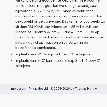
wiskundige uitdrukkingen te gebruiken. Hierdoor kan
er niet alleen met getallen worden gerekend, zoals
bijvoorbeeld '27 * 29 K/km'. Maar verschillende
meeteenheden kunnen ook direct aan elkaar worden
gekoppeld bij de conversie. Dat kan er bijvoorbeeld zo
uitzien: '23 Kelvin per Kilometer + 25 Millikelvin per
Meter' of '31mm x 33cm x 35dm = ? cm^3'. De op
deze manier gecombineerde meeteenheden moeten
natuurlijk bij elkaar passen en zinvol zijn in de
betreffende combinatie.
In plaats van '√9' kun je ook 'sqrt 9' schrijven.
In plaats van '4^3' kun je ook '4 exp 3' of '4 pow 3'
schrijven.
Impressum
-
Privacybeleid
- © 2005-2026 by Thomas Hainke