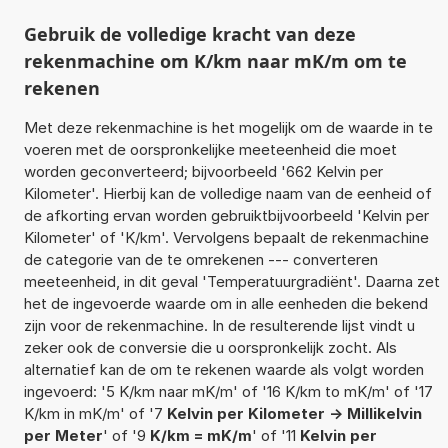
Gebruik de volledige kracht van deze
rekenmachine om K/km naar mK/m om te
rekenen
Met deze rekenmachine is het mogelijk om de waarde in te
voeren met de oorspronkelijke meeteenheid die moet
worden geconverteerd; bijvoorbeeld '662 Kelvin per
Kilometer'. Hierbij kan de volledige naam van de eenheid of
de afkorting ervan worden gebruiktbijvoorbeeld 'Kelvin per
Kilometer' of 'K/km'. Vervolgens bepaalt de rekenmachine
de categorie van de te omrekenen --- converteren
meeteenheid, in dit geval 'Temperatuurgradiënt'. Daarna zet
het de ingevoerde waarde om in alle eenheden die bekend
zijn voor de rekenmachine. In de resulterende lijst vindt u
zeker ook de conversie die u oorspronkelijk zocht. Als
alternatief kan de om te rekenen waarde als volgt worden
ingevoerd: '5 K/km naar mK/m' of '16 K/km to mK/m' of '17
K/km in mK/m' of '7
Kelvin per Kilometer -> Millikelvin
per Meter
' of '9
K/km = mK/m
' of '11
Kelvin per