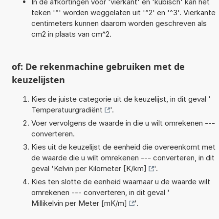
In de afkortingen voor 'vierkant' en 'kubisch' kan het
teken '^' worden weggelaten uit '^2' en '^3'. Vierkante
centimeters kunnen daarom worden geschreven als
cm2 in plaats van cm^2.
of: De rekenmachine gebruiken met de
keuzelijsten
Kies de juiste categorie uit de keuzelijst, in dit geval '
Temperatuurgradiënt
'.
Voer vervolgens de waarde in die u wilt omrekenen ---
converteren.
Kies uit de keuzelijst de eenheid die overeenkomt met
de waarde die u wilt omrekenen --- converteren, in dit
geval '
Kelvin per Kilometer [K/km]
'.
Kies ten slotte de eenheid waarnaar u de waarde wilt
omrekenen --- converteren, in dit geval '
Millikelvin per Meter [mK/m]
'.