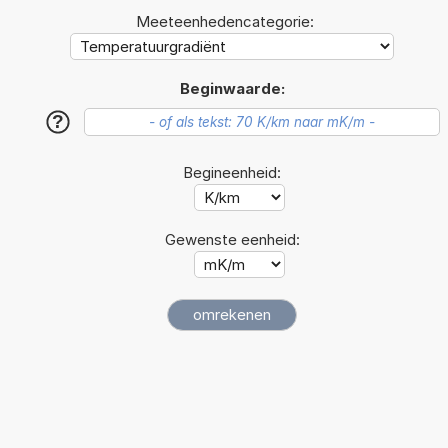
Meeteenhedencategorie:
Beginwaarde:
?
Begineenheid:
Gewenste eenheid: