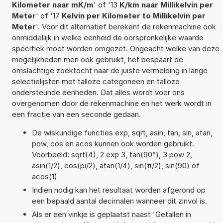
Kilometer naar mK/m
' of '13
K/km naar Millikelvin per
Meter
' of '17
Kelvin per Kilometer to Millikelvin per
Meter
'. Voor dit alternatief berekent de rekenmachine ook
onmiddellijk in welke eenheid de oorspronkelijke waarde
specifiek moet worden omgezet. Ongeacht welke van deze
mogelijkheden men ook gebruikt, het bespaart de
omslachtige zoektocht naar de juiste vermelding in lange
selectielijsten met talloze categorieën en talloze
ondersteunde eenheden. Dat alles wordt voor ons
overgenomen door de rekenmachine en het werk wordt in
een fractie van een seconde gedaan.
De wiskundige functies exp, sqrt, asin, tan, sin, atan,
pow, cos en acos kunnen ook worden gebruikt.
Voorbeeld: sqrt(4), 2 exp 3, tan(90°), 3 pow 2,
asin(1/2), cos(pi/2), atan(1/4), sin(π/2), sin(90) of
acos(1)
Indien nodig kan het resultaat worden afgerond op
een bepaald aantal decimalen wanneer dit zinvol is.
Als er een vinkje is geplaatst naast 'Getallen in