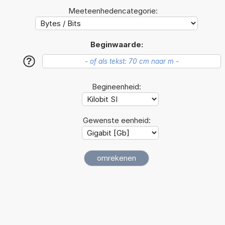
Meeteenhedencategorie:
Beginwaarde:
?
Begineenheid:
Gewenste eenheid: