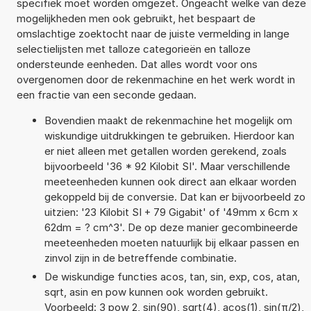
specifiek moet worden omgezet. Ongeacht welke van deze
mogelijkheden men ook gebruikt, het bespaart de
omslachtige zoektocht naar de juiste vermelding in lange
selectielijsten met talloze categorieën en talloze
ondersteunde eenheden. Dat alles wordt voor ons
overgenomen door de rekenmachine en het werk wordt in
een fractie van een seconde gedaan.
Bovendien maakt de rekenmachine het mogelijk om
wiskundige uitdrukkingen te gebruiken. Hierdoor kan
er niet alleen met getallen worden gerekend, zoals
bijvoorbeeld '36 * 92 Kilobit SI'. Maar verschillende
meeteenheden kunnen ook direct aan elkaar worden
gekoppeld bij de conversie. Dat kan er bijvoorbeeld zo
uitzien: '23 Kilobit SI + 79 Gigabit' of '49mm x 6cm x
62dm = ? cm^3'. De op deze manier gecombineerde
meeteenheden moeten natuurlijk bij elkaar passen en
zinvol zijn in de betreffende combinatie.
De wiskundige functies acos, tan, sin, exp, cos, atan,
sqrt, asin en pow kunnen ook worden gebruikt.
Voorbeeld: 3 pow 2, sin(90), sqrt(4), acos(1), sin(π/2),