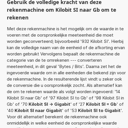
Gebruik de volledige kracht van deze
rekenmachine om Kilobit SI naar Gb om te
rekenen
Met deze rekenmachine is het mogelijk om de waarde in te
voeren met de oorspronkelijke meeteenheid die moet
worden geconverteerd; bijvoorbeeld '932 Kilobit SI'. Hierbij
kan de volledige naam van de eenheid of de afkorting ervan
worden gebruikt Vervolgens bepaalt de rekenmachine de
categorie van de te omrekenen --- converteren
meeteenheid, in dit geval 'Bytes / Bits'. Daarna zet het de
ingevoerde waarde om in alle eenheden die bekend zijn voor
de rekenmachine. In de resulterende lijst vindt u zeker ook
de conversie die u oorspronkelijk zocht. Als alternatief kan
de om te rekenen waarde als volgt worden ingevoerd: '14
Kilobit SI naar Gb' of '97 Kilobit SI to Gb' of '98 Kilobit SI in
Gb' of '70
Kilobit SI -> Gigabit
' of '27
Kilobit SI = Gb
' of
'40
Kilobit SI naar Gigabit
' of '53
Kilobit SI to Gigabit
'.
Voor dit alternatief berekent de rekenmachine ook
onmiddellijk in welke eenheid de oorspronkelijke waarde