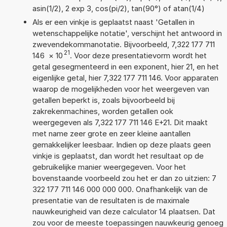
asin(1/2), 2 exp 3, cos(pi/2), tan(90°) of atan(1/4)
Als er een vinkje is geplaatst naast 'Getallen in
wetenschappelijke notatie', verschijnt het antwoord in
zwevendekommanotatie. Bijvoorbeeld, 7,322 177 711
21
146
×
10
. Voor deze presentatievorm wordt het
getal gesegmenteerd in een exponent, hier 21, en het
eigenlijke getal, hier 7,322 177 711 146. Voor apparaten
waarop de mogelijkheden voor het weergeven van
getallen beperkt is, zoals bijvoorbeeld bij
zakrekenmachines, worden getallen ook
weergegeven als 7,322 177 711 146 E+21. Dit maakt
met name zeer grote en zeer kleine aantallen
gemakkelijker leesbaar. Indien op deze plaats geen
vinkje is geplaatst, dan wordt het resultaat op de
gebruikelijke manier weergegeven. Voor het
bovenstaande voorbeeld zou het er dan zo uitzien: 7
322 177 711 146 000 000 000. Onafhankelijk van de
presentatie van de resultaten is de maximale
nauwkeurigheid van deze calculator 14 plaatsen. Dat
zou voor de meeste toepassingen nauwkeurig genoeg