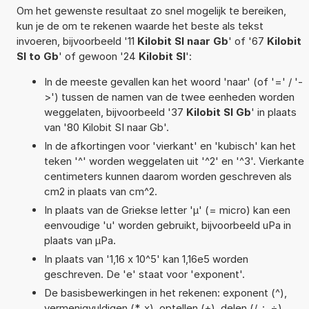
Om het gewenste resultaat zo snel mogelijk te bereiken,
kun je de om te rekenen waarde het beste als tekst
invoeren, bijvoorbeeld '11
Kilobit SI naar Gb
' of '67
Kilobit
SI to Gb
' of gewoon '24
Kilobit SI
':
In de meeste gevallen kan het woord 'naar' (of '=' / '-
>') tussen de namen van de twee eenheden worden
weggelaten, bijvoorbeeld '37
Kilobit SI Gb
' in plaats
van '80 Kilobit SI naar Gb'.
In de afkortingen voor 'vierkant' en 'kubisch' kan het
teken '^' worden weggelaten uit '^2' en '^3'. Vierkante
centimeters kunnen daarom worden geschreven als
cm2 in plaats van cm^2.
In plaats van de Griekse letter 'µ' (= micro) kan een
eenvoudige 'u' worden gebruikt, bijvoorbeeld uPa in
plaats van µPa.
In plaats van '1,16 x 10^5' kan 1,16e5 worden
geschreven. De 'e' staat voor 'exponent'.
De basisbewerkingen in het rekenen: exponent (^),
vermenigvuldigen (*, x), optellen (+), delen (/, :, ÷),