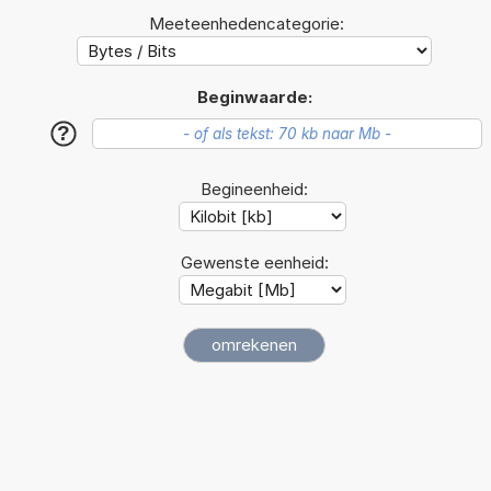
Meeteenhedencategorie:
Beginwaarde:
?
Begineenheid:
Gewenste eenheid: