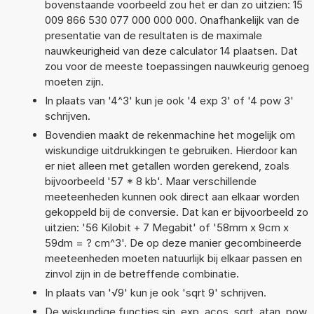
bovenstaande voorbeeld zou het er dan zo uitzien: 15
009 866 530 077 000 000 000. Onafhankelijk van de
presentatie van de resultaten is de maximale
nauwkeurigheid van deze calculator 14 plaatsen. Dat
zou voor de meeste toepassingen nauwkeurig genoeg
moeten zijn.
In plaats van '4^3' kun je ook '4 exp 3' of '4 pow 3'
schrijven.
Bovendien maakt de rekenmachine het mogelijk om
wiskundige uitdrukkingen te gebruiken. Hierdoor kan
er niet alleen met getallen worden gerekend, zoals
bijvoorbeeld '57 * 8 kb'. Maar verschillende
meeteenheden kunnen ook direct aan elkaar worden
gekoppeld bij de conversie. Dat kan er bijvoorbeeld zo
uitzien: '56 Kilobit + 7 Megabit' of '58mm x 9cm x
59dm = ? cm^3'. De op deze manier gecombineerde
meeteenheden moeten natuurlijk bij elkaar passen en
zinvol zijn in de betreffende combinatie.
In plaats van '√9' kun je ook 'sqrt 9' schrijven.
De wiskundige functies sin, exp, acos, sqrt, atan, pow,