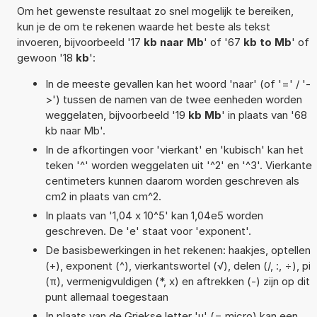
Om het gewenste resultaat zo snel mogelijk te bereiken,
kun je de om te rekenen waarde het beste als tekst
invoeren, bijvoorbeeld '17
kb naar Mb
' of '67
kb to Mb
' of
gewoon '18
kb
':
In de meeste gevallen kan het woord 'naar' (of '=' / '-
>') tussen de namen van de twee eenheden worden
weggelaten, bijvoorbeeld '19
kb Mb
' in plaats van '68
kb naar Mb'.
In de afkortingen voor 'vierkant' en 'kubisch' kan het
teken '^' worden weggelaten uit '^2' en '^3'. Vierkante
centimeters kunnen daarom worden geschreven als
cm2 in plaats van cm^2.
In plaats van '1,04 x 10^5' kan 1,04e5 worden
geschreven. De 'e' staat voor 'exponent'.
De basisbewerkingen in het rekenen: haakjes, optellen
(+), exponent (^), vierkantswortel (√), delen (/, :, ÷), pi
(π), vermenigvuldigen (*, x) en aftrekken (-) zijn op dit
punt allemaal toegestaan
In plaats van de Griekse letter 'µ' (= micro) kan een