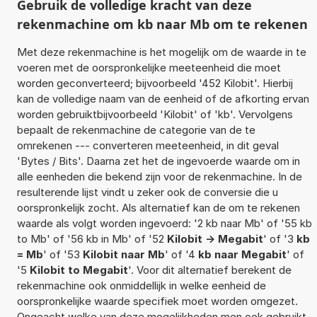
Gebruik de volledige kracht van deze
rekenmachine om kb naar Mb om te rekenen
Met deze rekenmachine is het mogelijk om de waarde in te
voeren met de oorspronkelijke meeteenheid die moet
worden geconverteerd; bijvoorbeeld '452 Kilobit'. Hierbij
kan de volledige naam van de eenheid of de afkorting ervan
worden gebruiktbijvoorbeeld 'Kilobit' of 'kb'. Vervolgens
bepaalt de rekenmachine de categorie van de te
omrekenen --- converteren meeteenheid, in dit geval
'Bytes / Bits'. Daarna zet het de ingevoerde waarde om in
alle eenheden die bekend zijn voor de rekenmachine. In de
resulterende lijst vindt u zeker ook de conversie die u
oorspronkelijk zocht. Als alternatief kan de om te rekenen
waarde als volgt worden ingevoerd: '2 kb naar Mb' of '55 kb
to Mb' of '56 kb in Mb' of '52
Kilobit -> Megabit
' of '3
kb
= Mb
' of '53
Kilobit naar Mb
' of '4
kb naar Megabit
' of
'5
Kilobit to Megabit
'. Voor dit alternatief berekent de
rekenmachine ook onmiddellijk in welke eenheid de
oorspronkelijke waarde specifiek moet worden omgezet.
Ongeacht welke van deze mogelijkheden men ook gebruikt,