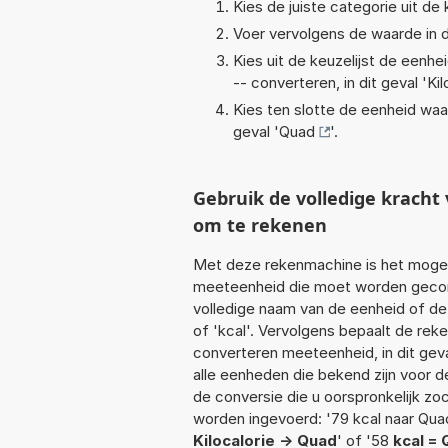
Kies de juiste categorie uit de k
Voer vervolgens de waarde in d
Kies uit de keuzelijst de eenh
-- converteren, in dit geval '
Kil
Kies ten slotte de eenheid waa
geval '
Quad
'.
Gebruik de volledige krach
om te rekenen
Met deze rekenmachine is het mogeli
meeteenheid die moet worden geconve
volledige naam van de eenheid of de 
of 'kcal'. Vervolgens bepaalt de re
converteren meeteenheid, in dit gev
alle eenheden die bekend zijn voor de
de conversie die u oorspronkelijk zo
worden ingevoerd: '79 kcal naar Quad'
Kilocalorie -> Quad
' of '58
kcal =