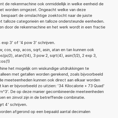
kent de rekenmachine ook onmiddellijk in welke eenheid de
moet worden omgezet. Ongeacht welke van deze
 bespaart de omslachtige zoektocht naar de juiste
met talloze categorieën en talloze ondersteunde eenheden.
n door de rekenmachine en het werk wordt in een fractie
4 exp 3' of '4 pow 3' schrijven.
, cos, exp, acos, sqrt, asin, atan en tan kunnen ook
pi/2), atan(1/4), 3 pow 2, sqrt(4), asin(1/2), 2 exp 3,
cos(1)
ne het mogelijk om wiskundige uitdrukkingen te
t alleen met getallen worden gerekend, zoals bijvoorbeeld
lende meeteenheden kunnen ook direct aan elkaar worden
 kan er bijvoorbeeld zo uitzien: '34 Kilocalorie + 73 Quad'
cm^3'. De op deze manier gecombineerde meeteenheden
ssen en zinvol zijn in de betreffende combinatie.
rt 4' schrijven.
 worden afgerond op een bepaald aantal decimalen