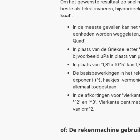
Om het gewenste resultaat zo snel m
beste als tekst invoeren, bijvoorbeel
kcal
':
In de meeste gevallen kan het 
eenheden worden weggelaten, 
Quad'.
In plaats van de Griekse letter
bijvoorbeeld uPa in plaats van 
In plaats van '1,81 x 10^5' kan
De basisbewerkingen in het reken
exponent (^), haakjes, vermenigv
allemaal toegestaan
In de afkortingen voor 'vierkan
'^2' en '^3'. Vierkante centim
van cm^2.
of: De rekenmachine gebrui