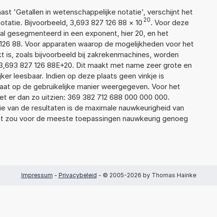
aast 'Getallen in wetenschappelijke notatie', verschijnt het
20
atie. Bijvoorbeeld, 3,693 827 126 88
×
10
. Voor deze
al gesegmenteerd in een exponent, hier 20, en het
27 126 88. Voor apparaten waarop de mogelijkheden voor het
 is, zoals bijvoorbeeld bij zakrekenmachines, worden
3,693 827 126 88E+20. Dit maakt met name zeer grote en
jker leesbaar. Indien op deze plaats geen vinkje is
taat op de gebruikelijke manier weergegeven. Voor het
t er dan zo uitzien: 369 382 712 688 000 000 000.
ie van de resultaten is de maximale nauwkeurigheid van
Dat zou voor de meeste toepassingen nauwkeurig genoeg
Impressum
-
Privacybeleid
- © 2005-2026 by Thomas Hainke