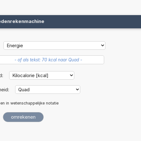
edenrekenmachine
d:
eid:
len in wetenschappelijke notatie