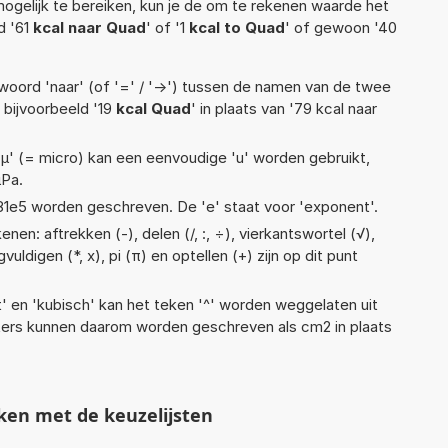
ogelijk te bereiken, kun je de om te rekenen waarde het
d '61
kcal naar Quad
' of '1
kcal to Quad
' of gewoon '40
woord 'naar' (of '=' / '->') tussen de namen van de twee
bijvoorbeeld '19
kcal Quad
' in plaats van '79 kcal naar
 'µ' (= micro) kan een eenvoudige 'u' worden gebruikt,
µPa.
 1,81e5 worden geschreven. De 'e' staat voor 'exponent'.
en: aftrekken (-), delen (/, :, ÷), vierkantswortel (√),
uldigen (*, x), pi (π) en optellen (+) zijn op dit punt
t' en 'kubisch' kan het teken '^' worden weggelaten uit
eters kunnen daarom worden geschreven als cm2 in plaats
ken met de keuzelijsten