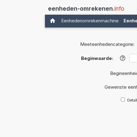
eenheden-omrekenen
.info
Eenhedenomrekenmachine
Eenh
Meeteenhedencategorie:
Beginwaarde:
?
Begineenhei
Gewenste eenh
Getal