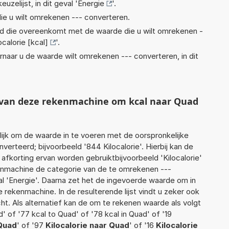
euzelijst, in dit geval '
Energie
'.
ie u wilt omrekenen --- converteren.
eid die overeenkomt met de waarde die u wilt omrekenen -
ocalorie [kcal]
'.
rnaar u de waarde wilt omrekenen --- converteren, in dit
t van deze rekenmachine om kcal naar Quad
jk om de waarde in te voeren met de oorspronkelijke
rteerd; bijvoorbeeld '844 Kilocalorie'. Hierbij kan de
afkorting ervan worden gebruiktbijvoorbeeld 'Kilocalorie'
kenmachine de categorie van de te omrekenen ---
al 'Energie'. Daarna zet het de ingevoerde waarde om in
 rekenmachine. In de resulterende lijst vindt u zeker ook
cht. Als alternatief kan de om te rekenen waarde als volgt
 of '77 kcal to Quad' of '78 kcal in Quad' of '19
 Quad
' of '97
Kilocalorie naar Quad
' of '16
Kilocalorie