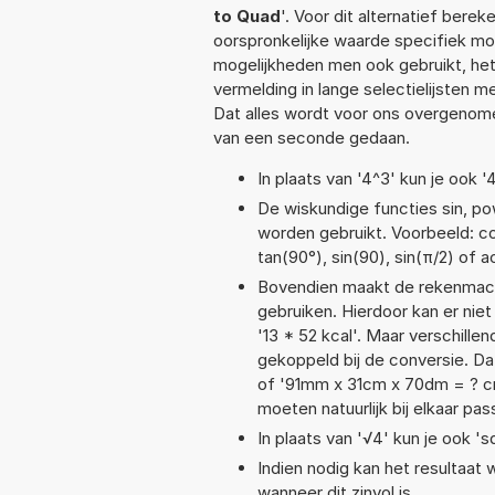
to Quad
'. Voor dit alternatief bere
oorspronkelijke waarde specifiek 
mogelijkheden men ook gebruikt, het
vermelding in lange selectielijsten 
Dat alles wordt voor ons overgenome
van een seconde gedaan.
In plaats van '4^3' kun je ook '
De wiskundige functies sin, pow
worden gebruikt. Voorbeeld: cos(
tan(90°), sin(90), sin(π/2) of a
Bovendien maakt de rekenmachi
gebruiken. Hierdoor kan er nie
'13 * 52 kcal'. Maar verschil
gekoppeld bij de conversie. Dat
of '91mm x 31cm x 70dm = ? 
moeten natuurlijk bij elkaar pa
In plaats van '√4' kun je ook 'sq
Indien nodig kan het resultaat
wanneer dit zinvol is.