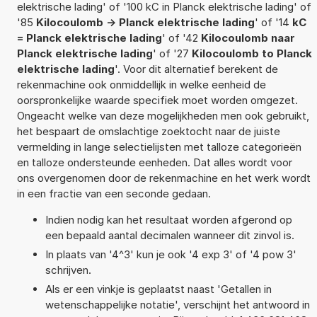
elektrische lading' of '100 kC in Planck elektrische lading' of
'85
Kilocoulomb -> Planck elektrische lading
' of '14
kC
= Planck elektrische lading
' of '42
Kilocoulomb naar
Planck elektrische lading
' of '27
Kilocoulomb to Planck
elektrische lading
'. Voor dit alternatief berekent de
rekenmachine ook onmiddellijk in welke eenheid de
oorspronkelijke waarde specifiek moet worden omgezet.
Ongeacht welke van deze mogelijkheden men ook gebruikt,
het bespaart de omslachtige zoektocht naar de juiste
vermelding in lange selectielijsten met talloze categorieën
en talloze ondersteunde eenheden. Dat alles wordt voor
ons overgenomen door de rekenmachine en het werk wordt
in een fractie van een seconde gedaan.
Indien nodig kan het resultaat worden afgerond op
een bepaald aantal decimalen wanneer dit zinvol is.
In plaats van '4^3' kun je ook '4 exp 3' of '4 pow 3'
schrijven.
Als er een vinkje is geplaatst naast 'Getallen in
wetenschappelijke notatie', verschijnt het antwoord in