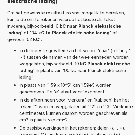
elektrische lading)
Om het gewenste resultaat zo snel mogelijk te bereiken,
kun je de om te rekenen waarde het beste als tekst
invoeren, bijvoorbeeld '6
kC naar Planck elektrische
lading
' of '34
kC to Planck elektrische lading
' of
gewoon '62
kC
':
In de meeste gevallen kan het woord 'naar' (of '=' / '-
>') tussen de namen van de twee eenheden worden
weggelaten, bijvoorbeeld '19
kC Planck elektrische
lading
' in plaats van '90 kC naar Planck elektrische
lading'.
In plaats van '1,59 x 10^5' kan 1,59e5 worden
geschreven. De 'e' staat voor 'exponent'.
In de afkortingen voor 'vierkant' en 'kubisch' kan het
teken '^' worden weggelaten uit '^2' en '^3'. Vierkante
centimeters kunnen daarom worden geschreven als
cm2 in plaats van cm^2.
De basisbewerkingen in het rekenen: delen (/, :, ÷),
exponent (^), vierkantswortel (√), haakjes, pi (π),