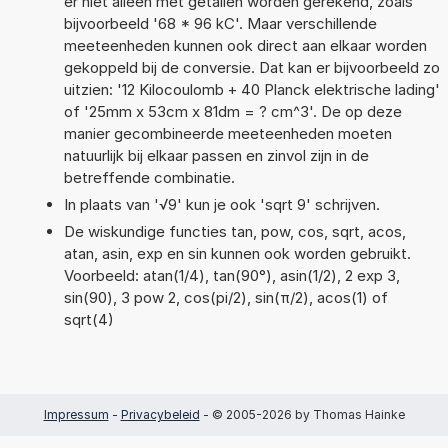
er niet alleen met getallen worden gerekend, zoals
bijvoorbeeld '68 * 96 kC'. Maar verschillende
meeteenheden kunnen ook direct aan elkaar worden
gekoppeld bij de conversie. Dat kan er bijvoorbeeld zo
uitzien: '12 Kilocoulomb + 40 Planck elektrische lading'
of '25mm x 53cm x 81dm = ? cm^3'. De op deze
manier gecombineerde meeteenheden moeten
natuurlijk bij elkaar passen en zinvol zijn in de
betreffende combinatie.
In plaats van '√9' kun je ook 'sqrt 9' schrijven.
De wiskundige functies tan, pow, cos, sqrt, acos,
atan, asin, exp en sin kunnen ook worden gebruikt.
Voorbeeld: atan(1/4), tan(90°), asin(1/2), 2 exp 3,
sin(90), 3 pow 2, cos(pi/2), sin(π/2), acos(1) of
sqrt(4)
Impressum
-
Privacybeleid
- © 2005-2026 by Thomas Hainke