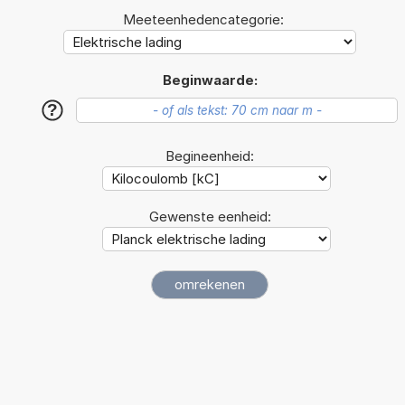
Meeteenhedencategorie:
Beginwaarde:
?
Begineenheid:
Gewenste eenheid: