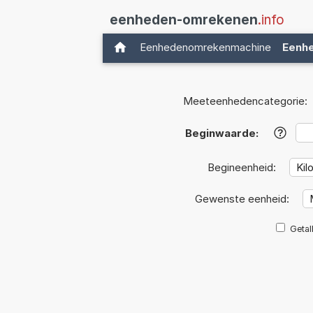
eenheden-omrekenen
.info
Eenhedenomrekenmachine
Eenh
Meeteenhedencategorie:
Beginwaarde:
?
Begineenheid:
Gewenste eenheid:
Getal