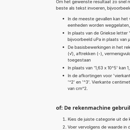
Om het gewenste resultaat zo snel m
beste als tekst invoeren, bijvoorbee
In de meeste gevallen kan het 
eenheden worden weggelaten, 
In plaats van de Griekse letter
bijvoorbeeld uPa in plaats van 
De basisbewerkingen in het reke
(√), aftrekken (-), vermenigvuld
toegestaan
In plaats van '1,63 x 10^5' kan
In de afkortingen voor 'vierkan
'^2' en '^3'. Vierkante centim
van cm^2.
of: De rekenmachine gebrui
Kies de juiste categorie uit de k
Voer vervolgens de waarde in d