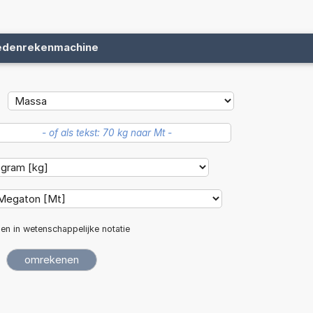
edenrekenmachine
len in wetenschappelijke notatie