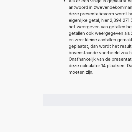
Als er een vinkje is geplaatst n
antwoord in zwevendekommanot
deze presentatievorm wordt he
eigenlijke getal, hier 2,394 2
het weergeven van getallen bep
getallen ook weergegeven als 
en zeer kleine aantallen gemakk
geplaatst, dan wordt het resul
bovenstaande voorbeeld zou he
Onafhankelijk van de presentat
deze calculator 14 plaatsen. 
moeten zijn.