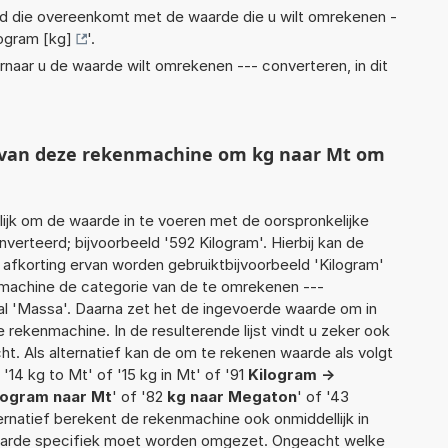
eid die overeenkomt met de waarde die u wilt omrekenen -
logram [kg]
'.
rnaar u de waarde wilt omrekenen --- converteren, in dit
t van deze rekenmachine om kg naar Mt om
jk om de waarde in te voeren met de oorspronkelijke
rteerd; bijvoorbeeld '592 Kilogram'. Hierbij kan de
 afkorting ervan worden gebruiktbijvoorbeeld 'Kilogram'
nmachine de categorie van de te omrekenen ---
al 'Massa'. Daarna zet het de ingevoerde waarde om in
 rekenmachine. In de resulterende lijst vindt u zeker ook
cht. Als alternatief kan de om te rekenen waarde als volgt
'14 kg to Mt' of '15 kg in Mt' of '91
Kilogram ->
logram naar Mt
' of '82
kg naar Megaton
' of '43
lternatief berekent de rekenmachine ook onmiddellijk in
waarde specifiek moet worden omgezet. Ongeacht welke