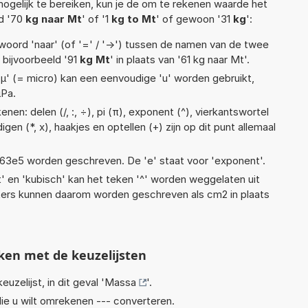
ogelijk te bereiken, kun je de om te rekenen waarde het
ld '70
kg naar Mt
' of '1
kg to Mt
' of gewoon '31
kg
':
woord 'naar' (of '=' / '->') tussen de namen van de twee
bijvoorbeeld '91
kg Mt
' in plaats van '61 kg naar Mt'.
 'µ' (= micro) kan een eenvoudige 'u' worden gebruikt,
µPa.
nen: delen (/, :, ÷), pi (π), exponent (^), vierkantswortel
igen (*, x), haakjes en optellen (+) zijn op dit punt allemaal
 1,63e5 worden geschreven. De 'e' staat voor 'exponent'.
t' en 'kubisch' kan het teken '^' worden weggelaten uit
eters kunnen daarom worden geschreven als cm2 in plaats
ken met de keuzelijsten
euzelijst, in dit geval '
Massa
'.
ie u wilt omrekenen --- converteren.