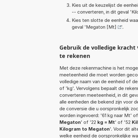
Kies uit de keuzelijst de eenh
-- converteren, in dit geval '
Ki
Kies ten slotte de eenheid waa
geval '
Megaton [Mt]
'.
Gebruik de volledige krach
te rekenen
Met deze rekenmachine is het mogeli
meeteenheid die moet worden geconve
volledige naam van de eenheid of de
of 'kg'. Vervolgens bepaalt de reke
converteren meeteenheid, in dit gev
alle eenheden die bekend zijn voor de
de conversie die u oorspronkelijk zo
worden ingevoerd: '61 kg naar Mt' of 
Megaton
' of '22
kg = Mt
' of '52
Ki
Kilogram to Megaton
'. Voor dit a
welke eenheid de oorspronkelijke 