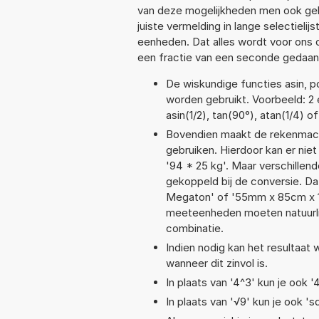
van deze mogelijkheden men ook geb
juiste vermelding in lange selectieli
eenheden. Dat alles wordt voor ons
een fractie van een seconde gedaan
De wiskundige functies asin, po
worden gebruikt. Voorbeeld: 2 e
asin(1/2), tan(90°), atan(1/4) o
Bovendien maakt de rekenmachi
gebruiken. Hierdoor kan er nie
'94 * 25 kg'. Maar verschille
gekoppeld bij de conversie. Dat
Megaton' of '55mm x 85cm x 
meeteenheden moeten natuurlijk
combinatie.
Indien nodig kan het resultaat
wanneer dit zinvol is.
In plaats van '4^3' kun je ook '
In plaats van '√9' kun je ook 'sq