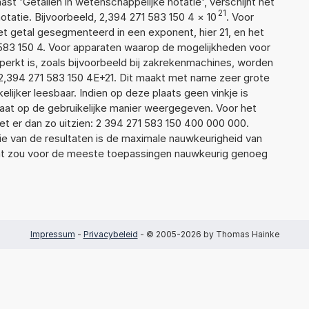
aast 'Getallen in wetenschappelijke notatie', verschijnt het
21
atie. Bijvoorbeeld, 2,394 271 583 150 4
×
10
. Voor
t getal gesegmenteerd in een exponent, hier 21, en het
71 583 150 4. Voor apparaten waarop de mogelijkheden voor
erkt is, zoals bijvoorbeeld bij zakrekenmachines, worden
2,394 271 583 150 4E+21. Dit maakt met name zeer grote
elijker leesbaar. Indien op deze plaats geen vinkje is
taat op de gebruikelijke manier weergegeven. Voor het
t er dan zo uitzien: 2 394 271 583 150 400 000 000.
ie van de resultaten is de maximale nauwkeurigheid van
Dat zou voor de meeste toepassingen nauwkeurig genoeg
Impressum
-
Privacybeleid
- © 2005-2026 by Thomas Hainke