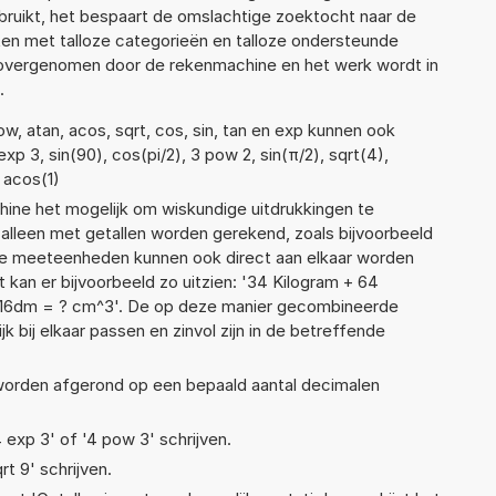
ruikt, het bespaart de omslachtige zoektocht naar de
jsten met talloze categorieën en talloze ondersteunde
 overgenomen door de rekenmachine en het werk wordt in
.
w, atan, acos, sqrt, cos, sin, tan en exp kunnen ook
xp 3, sin(90), cos(pi/2), 3 pow 2, sin(π/2), sqrt(4),
f acos(1)
ne het mogelijk om wiskundige uitdrukkingen te
t alleen met getallen worden gerekend, zoals bijvoorbeeld
nde meeteenheden kunnen ook direct aan elkaar worden
 kan er bijvoorbeeld zo uitzien: '34 Kilogram + 64
16dm = ? cm^3'. De op deze manier gecombineerde
 bij elkaar passen en zinvol zijn in de betreffende
 worden afgerond op een bepaald aantal decimalen
4 exp 3' of '4 pow 3' schrijven.
rt 9' schrijven.