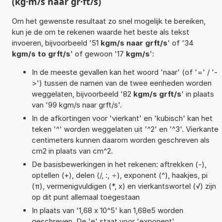
(kg·m/s naar gr·ft/s)
Om het gewenste resultaat zo snel mogelijk te bereiken,
kun je de om te rekenen waarde het beste als tekst
invoeren, bijvoorbeeld '51
kgm/s naar grft/s
' of '34
kgm/s to grft/s
' of gewoon '17
kgm/s
':
In de meeste gevallen kan het woord 'naar' (of '=' / '-
>') tussen de namen van de twee eenheden worden
weggelaten, bijvoorbeeld '82
kgm/s grft/s
' in plaats
van '99 kgm/s naar grft/s'.
In de afkortingen voor 'vierkant' en 'kubisch' kan het
teken '^' worden weggelaten uit '^2' en '^3'. Vierkante
centimeters kunnen daarom worden geschreven als
cm2 in plaats van cm^2.
De basisbewerkingen in het rekenen: aftrekken (-),
optellen (+), delen (/, :, ÷), exponent (^), haakjes, pi
(π), vermenigvuldigen (*, x) en vierkantswortel (√) zijn
op dit punt allemaal toegestaan
In plaats van '1,68 x 10^5' kan 1,68e5 worden
geschreven. De 'e' staat voor 'exponent'.