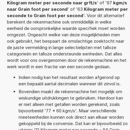
Kilogram meter per seconde naar grft/s
' of '97
kgm/s
naar Grain foot per second
' of '63
Kilogram meter per
seconde to Grain foot per second
'. Voor dit alternatief
berekent de rekenmachine ook onmiddellijk in welke
eenheid de oorspronkelijke waarde specifiek moet worden
omgezet. Ongeacht welke van deze mogelijkheden men
ook gebruikt, het bespaart de omslachtige zoektocht naar
de juiste vermelding in lange selectielijsten met talloze
categorieën en talloze ondersteunde eenheden. Dat alles
wordt voor ons overgenomen door de rekenmachine en het
werk wordt in een fractie van een seconde gedaan.
Indien nodig kan het resultaat worden afgerond op
een bepaald aantal decimalen wanneer dit zinvol is.
Bovendien maakt de rekenmachine het mogelijk om
wiskundige uitdrukkingen te gebruiken. Hierdoor kan
er niet alleen met getallen worden gerekend, zoals
bijvoorbeeld '77 * 60 kgm/s'. Maar verschillende
meeteenheden kunnen ook direct aan elkaar worden
gekoppeld bij de conversie. Dat kan er bijvoorbeeld zo
uitzien: '12 Kilogram meter per seconde + 94 Grain