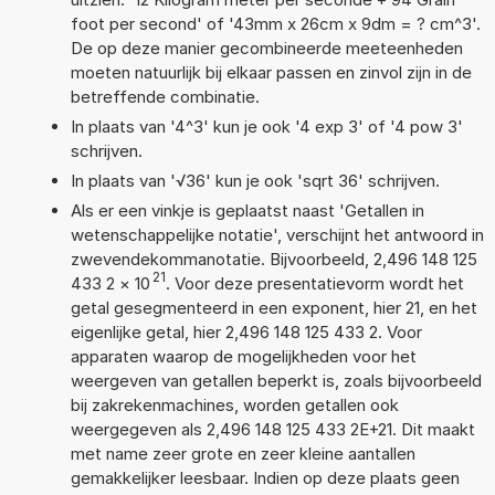
foot per second' of '43mm x 26cm x 9dm = ? cm^3'.
De op deze manier gecombineerde meeteenheden
moeten natuurlijk bij elkaar passen en zinvol zijn in de
betreffende combinatie.
In plaats van '4^3' kun je ook '4 exp 3' of '4 pow 3'
schrijven.
In plaats van '√36' kun je ook 'sqrt 36' schrijven.
Als er een vinkje is geplaatst naast 'Getallen in
wetenschappelijke notatie', verschijnt het antwoord in
zwevendekommanotatie. Bijvoorbeeld, 2,496 148 125
21
433 2
×
10
. Voor deze presentatievorm wordt het
getal gesegmenteerd in een exponent, hier 21, en het
eigenlijke getal, hier 2,496 148 125 433 2. Voor
apparaten waarop de mogelijkheden voor het
weergeven van getallen beperkt is, zoals bijvoorbeeld
bij zakrekenmachines, worden getallen ook
weergegeven als 2,496 148 125 433 2E+21. Dit maakt
met name zeer grote en zeer kleine aantallen
gemakkelijker leesbaar. Indien op deze plaats geen