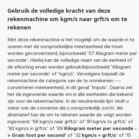
Gebruik de volledige kracht van deze
rekenmachine om kgm/s naar grft/s om te
rekenen
Met deze rekenmachine is het mogelijk om de waarde in te
voeren met de oorspronkelijke meeteenheid die moet
worden geconverteerd; bijvoorbeeld '57 Kilogram meter per
seconde'. Hierbij kan de volledige naam van de eenheid of
de afkorting ervan worden gebruiktbijvoorbeeld 'Kilogram
meter per seconde' of 'kgm/s'. Vervolgens bepaalt de
rekenmachine de categorie van de te omrekenen ---
converteren meeteenheid, in dit geval 'Impuls'. Daarna zet
het de ingevoerde waarde om in alle eenheden die bekend
zijn voor de rekenmachine. In de resulterende lijst vindt u
zeker ook de conversie die u oorspronkelijk zocht. Als
alternatief kan de om te rekenen waarde als volgt worden
ingevoerd: '66 kgm/s naar grft/s' of '81 kgm/s to grft/s' of
'82 kgm/s in grft/s' of '49
Kilogram meter per seconde -
> Grain foot per second
' of '32
kgm/s = grft/s
' of '15