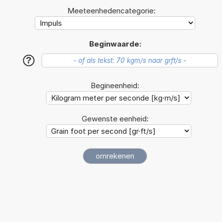
Meeteenhedencategorie:
Beginwaarde:
?
Begineenheid:
Gewenste eenheid: