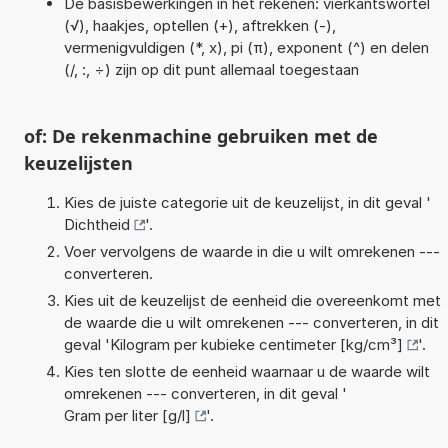
De basisbewerkingen in het rekenen: vierkantswortel
(√), haakjes, optellen (+), aftrekken (-),
vermenigvuldigen (*, x), pi (π), exponent (^) en delen
(/, :, ÷) zijn op dit punt allemaal toegestaan
of: De rekenmachine gebruiken met de
keuzelijsten
Kies de juiste categorie uit de keuzelijst, in dit geval '
Dichtheid
'.
Voer vervolgens de waarde in die u wilt omrekenen ---
converteren.
Kies uit de keuzelijst de eenheid die overeenkomt met
de waarde die u wilt omrekenen --- converteren, in dit
geval '
Kilogram per kubieke centimeter [kg/cm³]
'.
Kies ten slotte de eenheid waarnaar u de waarde wilt
omrekenen --- converteren, in dit geval '
Gram per liter [g/l]
'.