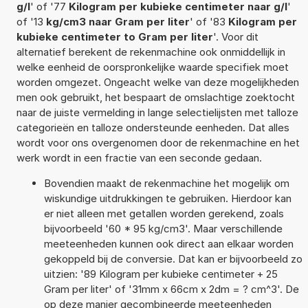
g/l
' of '77
Kilogram per kubieke centimeter naar g/l
'
of '13
kg/cm3 naar Gram per liter
' of '83
Kilogram per
kubieke centimeter to Gram per liter
'. Voor dit
alternatief berekent de rekenmachine ook onmiddellijk in
welke eenheid de oorspronkelijke waarde specifiek moet
worden omgezet. Ongeacht welke van deze mogelijkheden
men ook gebruikt, het bespaart de omslachtige zoektocht
naar de juiste vermelding in lange selectielijsten met talloze
categorieën en talloze ondersteunde eenheden. Dat alles
wordt voor ons overgenomen door de rekenmachine en het
werk wordt in een fractie van een seconde gedaan.
Bovendien maakt de rekenmachine het mogelijk om
wiskundige uitdrukkingen te gebruiken. Hierdoor kan
er niet alleen met getallen worden gerekend, zoals
bijvoorbeeld '60 * 95 kg/cm3'. Maar verschillende
meeteenheden kunnen ook direct aan elkaar worden
gekoppeld bij de conversie. Dat kan er bijvoorbeeld zo
uitzien: '89 Kilogram per kubieke centimeter + 25
Gram per liter' of '31mm x 66cm x 2dm = ? cm^3'. De
op deze manier gecombineerde meeteenheden