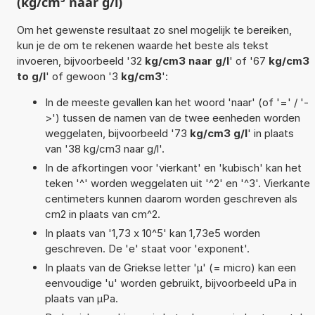
(kg/cm³ naar g/l)
Om het gewenste resultaat zo snel mogelijk te bereiken,
kun je de om te rekenen waarde het beste als tekst
invoeren, bijvoorbeeld '32
kg/cm3 naar g/l
' of '67
kg/cm3
to g/l
' of gewoon '3
kg/cm3
':
In de meeste gevallen kan het woord 'naar' (of '=' / '-
>') tussen de namen van de twee eenheden worden
weggelaten, bijvoorbeeld '73
kg/cm3 g/l
' in plaats
van '38 kg/cm3 naar g/l'.
In de afkortingen voor 'vierkant' en 'kubisch' kan het
teken '^' worden weggelaten uit '^2' en '^3'. Vierkante
centimeters kunnen daarom worden geschreven als
cm2 in plaats van cm^2.
In plaats van '1,73 x 10^5' kan 1,73e5 worden
geschreven. De 'e' staat voor 'exponent'.
In plaats van de Griekse letter 'µ' (= micro) kan een
eenvoudige 'u' worden gebruikt, bijvoorbeeld uPa in
plaats van µPa.