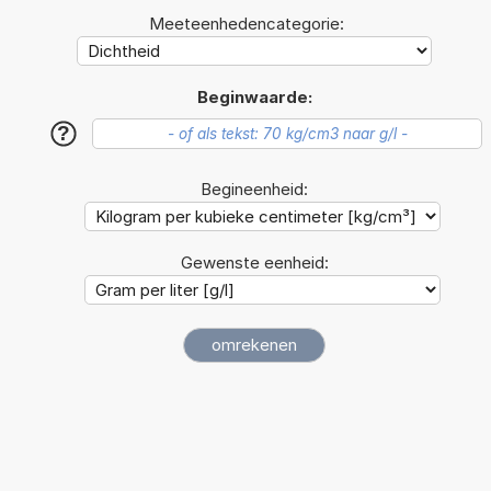
Meeteenhedencategorie:
Beginwaarde:
?
Begineenheid:
Gewenste eenheid: