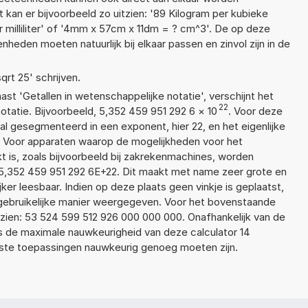
 kan er bijvoorbeeld zo uitzien: '89 Kilogram per kubieke
milliliter' of '4mm x 57cm x 11dm = ? cm^3'. De op deze
den moeten natuurlijk bij elkaar passen en zinvol zijn in de
qrt 25' schrijven.
aast 'Getallen in wetenschappelijke notatie', verschijnt het
22
atie. Bijvoorbeeld, 5,352 459 951 292 6
×
10
. Voor deze
l gesegmenteerd in een exponent, hier 22, en het eigenlijke
6. Voor apparaten waarop de mogelijkheden voor het
 is, zoals bijvoorbeeld bij zakrekenmachines, worden
5,352 459 951 292 6E+22. Dit maakt met name zeer grote en
jker leesbaar. Indien op deze plaats geen vinkje is geplaatst,
 gebruikelijke manier weergegeven. Voor het bovenstaande
tzien: 53 524 599 512 926 000 000 000. Onafhankelijk van de
is de maximale nauwkeurigheid van deze calculator 14
ste toepassingen nauwkeurig genoeg moeten zijn.