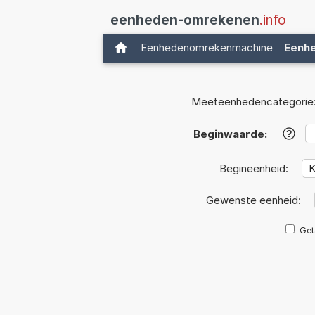
eenheden-omrekenen
.info
Eenhedenomrekenmachine
Eenh
Meeteenhedencategorie
Beginwaarde:
?
Begineenheid:
Gewenste eenheid:
Get