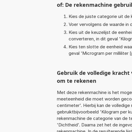
of: De rekenmachine gebrui
Kies de juiste categorie uit de k
Voer vervolgens de waarde in d
Kies uit de keuzelijst de eenh
converteren, in dit geval '
Kilog
Kies ten slotte de eenheid waa
geval '
Microgram per milliliter 
Gebruik de volledige krach
om te rekenen
Met deze rekenmachine is het mogeli
meeteenheid die moet worden geconv
centimeter'. Hierbij kan de volledig
gebruiktbijvoorbeeld 'Kilogram per 
rekenmachine de categorie van de te
'Dichtheid'. Daarna zet het de ingev
rekenmachine. In de resulterende lijs