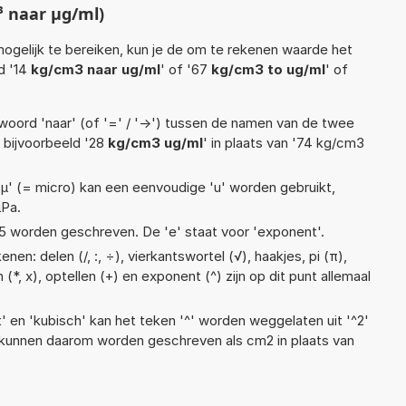
³ naar µg/ml)
ogelijk te bereiken, kun je de om te rekenen waarde het
d '14
kg/cm3 naar ug/ml
' of '67
kg/cm3 to ug/ml
' of
woord 'naar' (of '=' / '->') tussen de namen van de twee
bijvoorbeeld '28
kg/cm3 ug/ml
' in plaats van '74 kg/cm3
 'µ' (= micro) kan een eenvoudige 'u' worden gebruikt,
µPa.
1,1e5 worden geschreven. De 'e' staat voor 'exponent'.
en: delen (/, :, ÷), vierkantswortel (√), haakjes, pi (π),
(*, x), optellen (+) en exponent (^) zijn op dit punt allemaal
t' en 'kubisch' kan het teken '^' worden weggelaten uit '^2'
s kunnen daarom worden geschreven als cm2 in plaats van