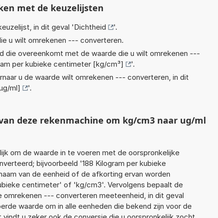
ken met de keuzelijsten
euzelijst, in dit geval '
Dichtheid
'.
ie u wilt omrekenen --- converteren.
eid die overeenkomt met de waarde die u wilt omrekenen ---
ram per kubieke centimeter [kg/cm³]
'.
rnaar u de waarde wilt omrekenen --- converteren, in dit
[µg/ml]
'.
t van deze rekenmachine om kg/cm3 naar ug/ml
jk om de waarde in te voeren met de oorspronkelijke
erteerd; bijvoorbeeld '188 Kilogram per kubieke
e naam van de eenheid of de afkorting ervan worden
kubieke centimeter' of 'kg/cm3'. Vervolgens bepaalt de
 omrekenen --- converteren meeteenheid, in dit geval
oerde waarde om in alle eenheden die bekend zijn voor de
t vindt u zeker ook de conversie die u oorspronkelijk zocht.