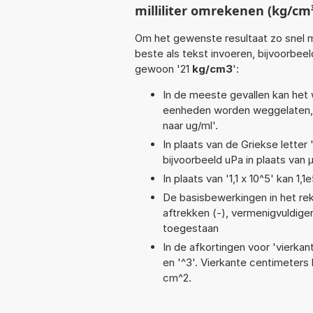
milliliter omrekenen (kg/cm
Om het gewenste resultaat zo snel m
beste als tekst invoeren, bijvoorbeel
gewoon '21
kg/cm3
':
In de meeste gevallen kan het 
eenheden worden weggelaten, 
naar ug/ml'.
In plaats van de Griekse letter
bijvoorbeeld uPa in plaats van 
In plaats van '1,1 x 10^5' kan 
De basisbewerkingen in het reken
aftrekken (-), vermenigvuldigen 
toegestaan
In de afkortingen voor 'vierkan
en '^3'. Vierkante centimeter
cm^2.