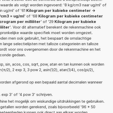
 waarde als volgt worden ingevoerd: '8 kg/cm3 naar ug/ml' of
n ug/ml' of '61
Kilogram per kubieke centimeter ->
/cm3 = ug/ml
' of '68
Kilogram per kubieke centimeter
rogram per milliliter
' of '29
Kilogram per kubieke
liter
'. Voor dit alternatief berekent de rekenmachine ook
rspronkelijke waarde specifiek moet worden omgezet.
den men ook gebruikt, het bespaart de omslachtige
n lange selectielijsten met talloze categorieën en talloze
wordt voor ons overgenomen door de rekenmachine en het
econde gedaan.
xp, sin, acos, cos, sqrt, pow, atan en tan kunnen ook worden
n(π/2), 2 exp 3, 3 pow 2, asin(1/2), atan(1/4), cos(pi/2),
t worden afgerond op een bepaald aantal decimalen wanneer
4 exp 3' of '4 pow 3' schrijven.
ne het mogelijk om wiskundige uitdrukkingen te gebruiken.
t getallen worden gerekend, zoals bijvoorbeeld '96 * 50
eeteenheden kunnen ook direct aan elkaar worden