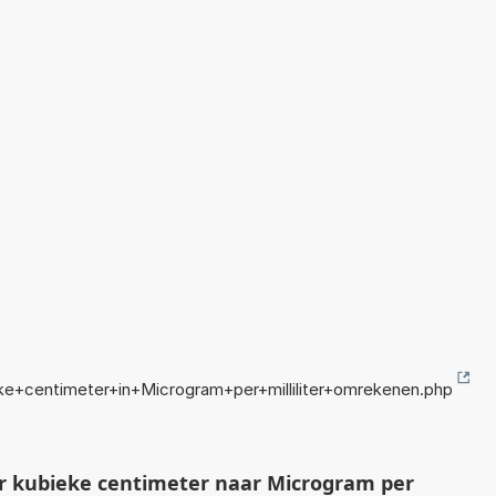
ke+centimeter+in+Microgram+per+milliliter+omrekenen.php
r kubieke centimeter naar Microgram per