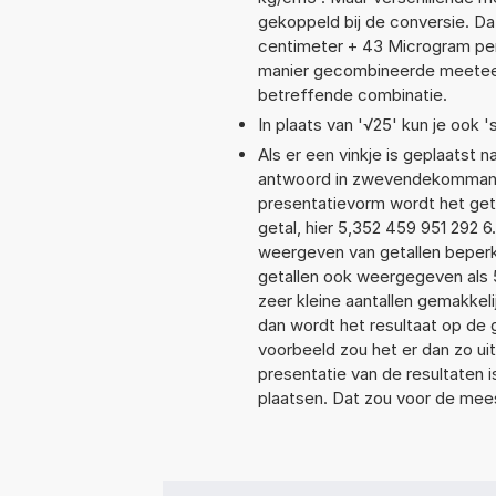
gekoppeld bij de conversie. Dat
centimeter + 43 Microgram per 
manier gecombineerde meeteenhe
betreffende combinatie.
In plaats van '√25' kun je ook 's
Als er een vinkje is geplaatst n
antwoord in zwevendekommanot
presentatievorm wordt het geta
getal, hier 5,352 459 951 292 
weergeven van getallen beperkt
getallen ook weergegeven als 
zeer kleine aantallen gemakkeli
dan wordt het resultaat op de
voorbeeld zou het er dan zo ui
presentatie van de resultaten 
plaatsen. Dat zou voor de mee