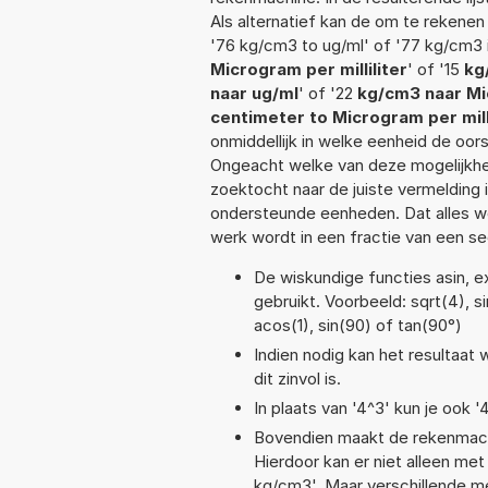
Als alternatief kan de om te rekenen
'76 kg/cm3 to ug/ml' of '77 kg/cm3 i
Microgram per milliliter
' of '15
kg
naar ug/ml
' of '22
kg/cm3 naar Mic
centimeter to Microgram per milli
onmiddellijk in welke eenheid de oo
Ongeacht welke van deze mogelijkhe
zoektocht naar de juiste vermelding i
ondersteunde eenheden. Dat alles 
werk wordt in een fractie van een s
De wiskundige functies asin, e
gebruikt. Voorbeeld: sqrt(4), si
acos(1), sin(90) of tan(90°)
Indien nodig kan het resultaa
dit zinvol is.
In plaats van '4^3' kun je ook '
Bovendien maakt de rekenmachi
Hierdoor kan er niet alleen me
kg/cm3'. Maar verschillende m