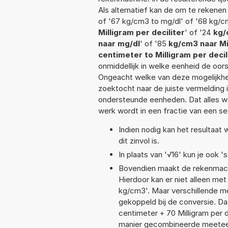
Als alternatief kan de om te rekene
of '67 kg/cm3 to mg/dl' of '68 kg/c
Milligram per deciliter
' of '24
kg/
naar mg/dl
' of '85
kg/cm3 naar Mil
centimeter to Milligram per decil
onmiddellijk in welke eenheid de oo
Ongeacht welke van deze mogelijkhe
zoektocht naar de juiste vermelding i
ondersteunde eenheden. Dat alles 
werk wordt in een fractie van een s
Indien nodig kan het resultaa
dit zinvol is.
In plaats van '√16' kun je ook 's
Bovendien maakt de rekenmachi
Hierdoor kan er niet alleen met
kg/cm3'. Maar verschillende m
gekoppeld bij de conversie. Dat
centimeter + 70 Milligram per
manier gecombineerde meeteenhe