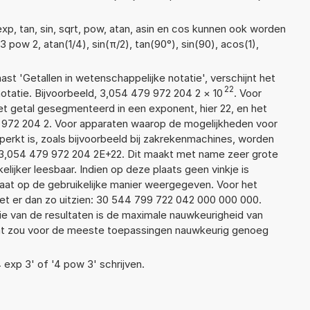
xp, tan, sin, sqrt, pow, atan, asin en cos kunnen ook worden
3 pow 2, atan(1/4), sin(π/2), tan(90°), sin(90), acos(1),
aast 'Getallen in wetenschappelijke notatie', verschijnt het
22
atie. Bijvoorbeeld, 3,054 479 972 204 2
×
10
. Voor
t getal gesegmenteerd in een exponent, hier 22, en het
79 972 204 2. Voor apparaten waarop de mogelijkheden voor
erkt is, zoals bijvoorbeeld bij zakrekenmachines, worden
 3,054 479 972 204 2E+22. Dit maakt met name zeer grote
elijker leesbaar. Indien op deze plaats geen vinkje is
taat op de gebruikelijke manier weergegeven. Voor het
t er dan zo uitzien: 30 544 799 722 042 000 000 000.
ie van de resultaten is de maximale nauwkeurigheid van
Dat zou voor de meeste toepassingen nauwkeurig genoeg
4 exp 3' of '4 pow 3' schrijven.