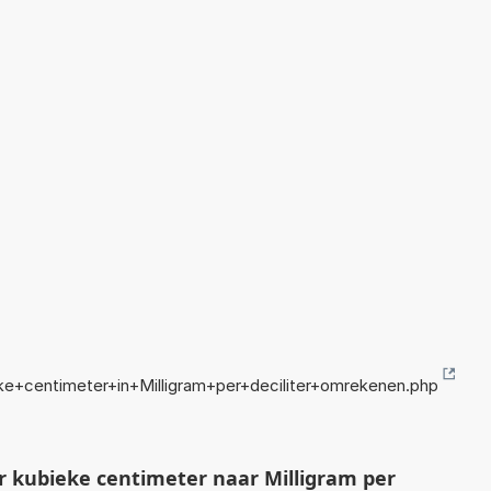
ke+centimeter+in+Milligram+per+deciliter+omrekenen.php
 kubieke centimeter naar Milligram per