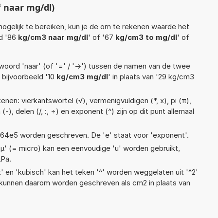
 naar mg/dl)
ogelijk te bereiken, kun je de om te rekenen waarde het
ld '86
kg/cm3 naar mg/dl
' of '67
kg/cm3 to mg/dl
' of
woord 'naar' (of '=' / '->') tussen de namen van de twee
bijvoorbeeld '10
kg/cm3 mg/dl
' in plaats van '29 kg/cm3
nen: vierkantswortel (√), vermenigvuldigen (*, x), pi (π),
(-), delen (/, :, ÷) en exponent (^) zijn op dit punt allemaal
 1,64e5 worden geschreven. De 'e' staat voor 'exponent'.
 'µ' (= micro) kan een eenvoudige 'u' worden gebruikt,
µPa.
t' en 'kubisch' kan het teken '^' worden weggelaten uit '^2'
s kunnen daarom worden geschreven als cm2 in plaats van