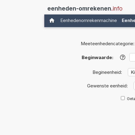
eenheden-omrekenen
.info
Eenhedenomrekenmachine
Eenh
Meeteenhedencategorie:
Beginwaarde:
?
Begineenheid:
Gewenste eenheid:
Geta