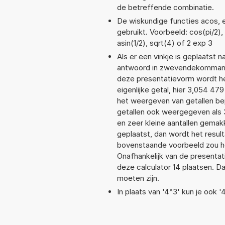
de betreffende combinatie.
De wiskundige functies acos, e
gebruikt. Voorbeeld: cos(pi/2), 
asin(1/2), sqrt(4) of 2 exp 3
Als er een vinkje is geplaatst n
antwoord in zwevendekommanot
deze presentatievorm wordt he
eigenlijke getal, hier 3,054 4
het weergeven van getallen bep
getallen ook weergegeven als
en zeer kleine aantallen gemakk
geplaatst, dan wordt het resul
bovenstaande voorbeeld zou he
Onafhankelijk van de presentat
deze calculator 14 plaatsen. 
moeten zijn.
In plaats van '4^3' kun je ook '