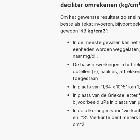
deciliter omrekenen (kg/cm³
Om het gewenste resultaat zo snel m
beste als tekst invoeren, bijvoorbee
gewoon '48
kg/cm3
':
In de meeste gevallen kan het 
eenheden worden weggelaten, 
naar mg/dl'.
De basisbewerkingen in het reke
optellen (+), haakjes, aftrekken 
toegestaan
In plaats van '1,64 x 10^5' kan
In plaats van de Griekse letter
bijvoorbeeld uPa in plaats van 
In de afkortingen voor 'vierkan
en '^3'. Vierkante centimeter
cm^2.