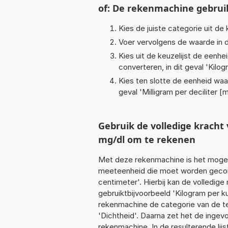
of: De rekenmachine gebrui
Kies de juiste categorie uit de k
Voer vervolgens de waarde in d
Kies uit de keuzelijst de eenh
converteren, in dit geval '
Kilog
Kies ten slotte de eenheid waa
geval '
Milligram per deciliter [
Gebruik de volledige krach
mg/dl om te rekenen
Met deze rekenmachine is het mogeli
meeteenheid die moet worden geconv
centimeter'. Hierbij kan de volledig
gebruiktbijvoorbeeld 'Kilogram per 
rekenmachine de categorie van de te
'Dichtheid'. Daarna zet het de ingev
rekenmachine. In de resulterende lijs