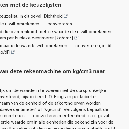
ken met de keuzelijsten
euzelijst, in dit geval '
Dichtheid
'.
ie u wilt omrekenen --- converteren.
eid die overeenkomt met de waarde die u wilt omrekenen ---
ram per kubieke centimeter [kg/cm³]
'.
rnaar u de waarde wilt omrekenen --- converteren, in dit
mg/dl]
'.
t van deze rekenmachine om kg/cm3 naar
jk om de waarde in te voeren met de oorspronkelijke
erteerd; bijvoorbeeld '17 Kilogram per kubieke
e naam van de eenheid of de afkorting ervan worden
kubieke centimeter' of 'kg/cm3'. Vervolgens bepaalt de
 omrekenen --- converteren meeteenheid, in dit geval
oerde waarde om in alle eenheden die bekend zijn voor de
t vindt u zeker ook de conversie die u oorspronkelijk zocht.