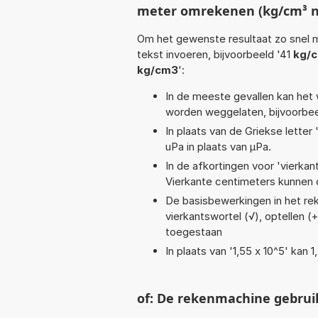
meter omrekenen (kg/cm³ 
Om het gewenste resultaat zo snel m
tekst invoeren, bijvoorbeeld '41
kg/
kg/cm3
':
In de meeste gevallen kan het 
worden weggelaten, bijvoorbe
In plaats van de Griekse letter
uPa in plaats van µPa.
In de afkortingen voor 'vierkan
Vierkante centimeters kunnen 
De basisbewerkingen in het reken
vierkantswortel (√), optellen (+
toegestaan
In plaats van '1,55 x 10^5' kan
of: De rekenmachine gebrui