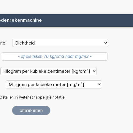
edenrekenmachine
ie:
:
Getallen in wetenschappelijke notatie