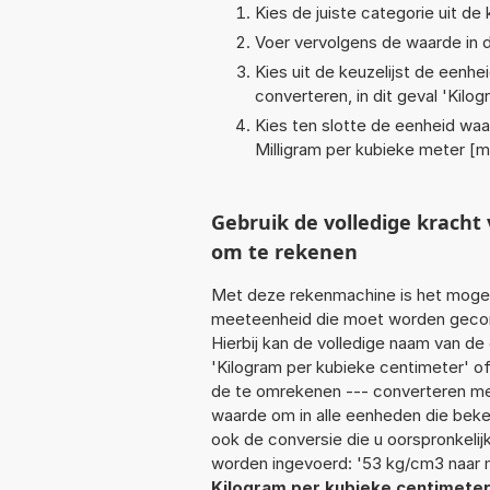
Kies de juiste categorie uit de k
Voer vervolgens de waarde in d
Kies uit de keuzelijst de eenh
converteren, in dit geval '
Kilog
Kies ten slotte de eenheid waa
Milligram per kubieke meter [
Gebruik de volledige krac
om te rekenen
Met deze rekenmachine is het mogeli
meeteenheid die moet worden geconve
Hierbij kan de volledige naam van de
'Kilogram per kubieke centimeter' o
de te omrekenen --- converteren mee
waarde om in alle eenheden die beken
ook de conversie die u oorspronkelij
worden ingevoerd: '53 kg/cm3 naar 
Kilogram per kubieke centimeter