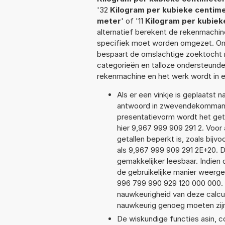
'32
Kilogram per kubieke centim
meter
' of '11
Kilogram per kubiek
alternatief berekent de rekenmachin
specifiek moet worden omgezet. On
bespaart de omslachtige zoektocht na
categorieën en talloze ondersteund
rekenmachine en het werk wordt in 
Als er een vinkje is geplaatst n
antwoord in zwevendekommanot
presentatievorm wordt het geta
hier 9,967 999 909 291 2. Voo
getallen beperkt is, zoals bij
als 9,967 999 909 291 2E+20. D
gemakkelijker leesbaar. Indien 
de gebruikelijke manier weerge
996 799 990 929 120 000 000. O
nauwkeurigheid van deze calcu
nauwkeurig genoeg moeten zij
De wiskundige functies asin, c