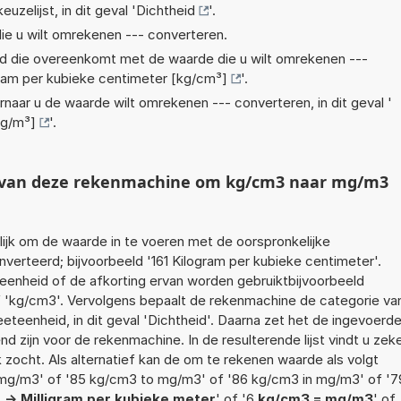
euzelijst, in dit geval '
Dichtheid
'.
ie u wilt omrekenen --- converteren.
eid die overeenkomt met de waarde die u wilt omrekenen ---
ram per kubieke centimeter [kg/cm³]
'.
rnaar u de waarde wilt omrekenen --- converteren, in dit geval '
mg/m³]
'.
ht van deze rekenmachine om kg/cm3 naar mg/m3
jk om de waarde in te voeren met de oorspronkelijke
rteerd; bijvoorbeeld '161 Kilogram per kubieke centimeter'.
 eenheid of de afkorting ervan worden gebruiktbijvoorbeeld
f 'kg/cm3'. Vervolgens bepaalt de rekenmachine de categorie va
teenheid, in dit geval 'Dichtheid'. Daarna zet het de ingevoerd
d zijn voor de rekenmachine. In de resulterende lijst vindt u zek
k zocht. Als alternatief kan de om te rekenen waarde als volgt
mg/m3' of '85 kg/cm3 to mg/m3' of '86 kg/cm3 in mg/m3' of '7
 -> Milligram per kubieke meter
' of '6
kg/cm3 = mg/m3
' of