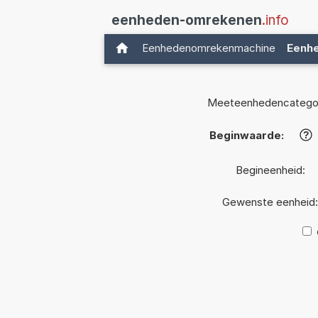
eenheden-omrekenen
.info
Eenhedenomrekenmachine
Eenh
Meeteenhedencategor
Beginwaarde:
?
Begineenheid:
Gewenste eenheid