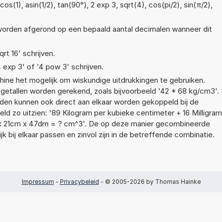
os(1), asin(1/2), tan(90°), 2 exp 3, sqrt(4), cos(pi/2), sin(π/2),
 worden afgerond op een bepaald aantal decimalen wanneer dit
qrt 16' schrijven.
4 exp 3' of '4 pow 3' schrijven.
ne het mogelijk om wiskundige uitdrukkingen te gebruiken.
t getallen worden gerekend, zoals bijvoorbeeld '42 * 68 kg/cm3'.
en kunnen ook direct aan elkaar worden gekoppeld bij de
eld zo uitzien: '89 Kilogram per kubieke centimeter + 16 Milligram
x 21cm x 47dm = ? cm^3'. De op deze manier gecombineerde
 bij elkaar passen en zinvol zijn in de betreffende combinatie.
Impressum
-
Privacybeleid
- © 2005-2026 by Thomas Hainke