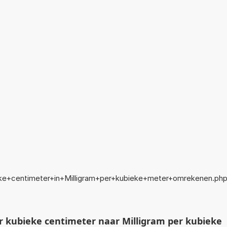
eke+centimeter+in+Milligram+per+kubieke+meter+omrekenen.ph
 kubieke centimeter naar Milligram per kubieke