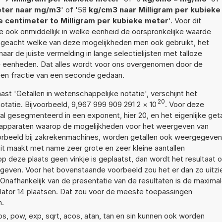
eter naar mg/m3
' of '58
kg/cm3 naar Milligram per kubieke
e centimeter to Milligram per kubieke meter
'. Voor dit
e ook onmiddellijk in welke eenheid de oorspronkelijke waarde
geacht welke van deze mogelijkheden men ook gebruikt, het
ar de juiste vermelding in lange selectielijsten met talloze
e eenheden. Dat alles wordt voor ons overgenomen door de
een fractie van een seconde gedaan.
aast 'Getallen in wetenschappelijke notatie', verschijnt het
20
atie. Bijvoorbeeld, 9,967 999 909 291 2
×
10
. Voor deze
l gesegmenteerd in een exponent, hier 20, en het eigenlijke geta
r apparaten waarop de mogelijkheden voor het weergeven van
voorbeeld bij zakrekenmachines, worden getallen ook weergegeven
it maakt met name zeer grote en zeer kleine aantallen
op deze plaats geen vinkje is geplaatst, dan wordt het resultaat 
geven. Voor het bovenstaande voorbeeld zou het er dan zo uitzi
nafhankelijk van de presentatie van de resultaten is de maxima
lator 14 plaatsen. Dat zou voor de meeste toepassingen
n.
os, pow, exp, sqrt, acos, atan, tan en sin kunnen ook worden