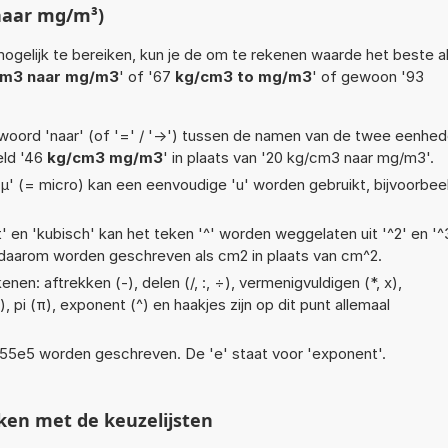
naar mg/m³)
ogelijk te bereiken, kun je de om te rekenen waarde het beste a
cm3 naar mg/m3
' of '67
kg/cm3 to mg/m3
' of gewoon '93
woord 'naar' (of '=' / '->') tussen de namen van de twee eenhe
eld '46
kg/cm3 mg/m3
' in plaats van '20 kg/cm3 naar mg/m3'.
 'µ' (= micro) kan een eenvoudige 'u' worden gebruikt, bijvoorbee
t' en 'kubisch' kan het teken '^' worden weggelaten uit '^2' en '^3
daarom worden geschreven als cm2 in plaats van cm^2.
en: aftrekken (-), delen (/, :, ÷), vermenigvuldigen (*, x),
), pi (π), exponent (^) en haakjes zijn op dit punt allemaal
 1,55e5 worden geschreven. De 'e' staat voor 'exponent'.
ken met de keuzelijsten