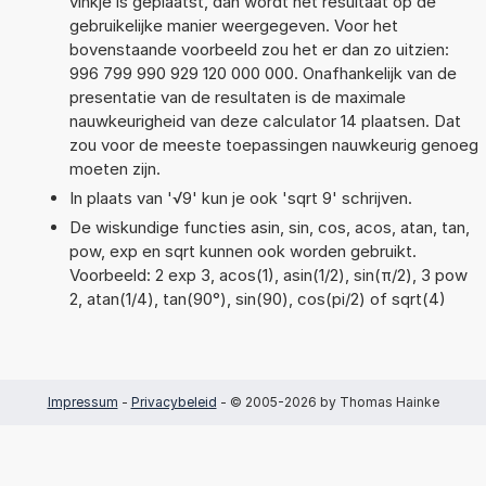
vinkje is geplaatst, dan wordt het resultaat op de
gebruikelijke manier weergegeven. Voor het
bovenstaande voorbeeld zou het er dan zo uitzien:
996 799 990 929 120 000 000. Onafhankelijk van de
presentatie van de resultaten is de maximale
nauwkeurigheid van deze calculator 14 plaatsen. Dat
zou voor de meeste toepassingen nauwkeurig genoeg
moeten zijn.
In plaats van '√9' kun je ook 'sqrt 9' schrijven.
De wiskundige functies asin, sin, cos, acos, atan, tan,
pow, exp en sqrt kunnen ook worden gebruikt.
Voorbeeld: 2 exp 3, acos(1), asin(1/2), sin(π/2), 3 pow
2, atan(1/4), tan(90°), sin(90), cos(pi/2) of sqrt(4)
Impressum
-
Privacybeleid
- © 2005-2026 by Thomas Hainke