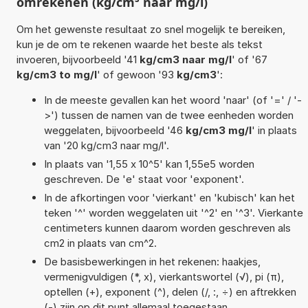
omrekenen (kg/cm³ naar mg/l)
Om het gewenste resultaat zo snel mogelijk te bereiken,
kun je de om te rekenen waarde het beste als tekst
invoeren, bijvoorbeeld '41
kg/cm3 naar mg/l
' of '67
kg/cm3 to mg/l
' of gewoon '93
kg/cm3
':
In de meeste gevallen kan het woord 'naar' (of '=' / '-
>') tussen de namen van de twee eenheden worden
weggelaten, bijvoorbeeld '46
kg/cm3 mg/l
' in plaats
van '20 kg/cm3 naar mg/l'.
In plaats van '1,55 x 10^5' kan 1,55e5 worden
geschreven. De 'e' staat voor 'exponent'.
In de afkortingen voor 'vierkant' en 'kubisch' kan het
teken '^' worden weggelaten uit '^2' en '^3'. Vierkante
centimeters kunnen daarom worden geschreven als
cm2 in plaats van cm^2.
De basisbewerkingen in het rekenen: haakjes,
vermenigvuldigen (*, x), vierkantswortel (√), pi (π),
optellen (+), exponent (^), delen (/, :, ÷) en aftrekken
(-) zijn op dit punt allemaal toegestaan