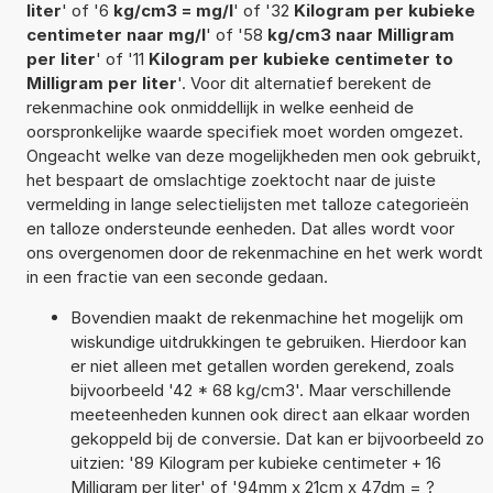
liter
' of '6
kg/cm3 = mg/l
' of '32
Kilogram per kubieke
centimeter naar mg/l
' of '58
kg/cm3 naar Milligram
per liter
' of '11
Kilogram per kubieke centimeter to
Milligram per liter
'. Voor dit alternatief berekent de
rekenmachine ook onmiddellijk in welke eenheid de
oorspronkelijke waarde specifiek moet worden omgezet.
Ongeacht welke van deze mogelijkheden men ook gebruikt,
het bespaart de omslachtige zoektocht naar de juiste
vermelding in lange selectielijsten met talloze categorieën
en talloze ondersteunde eenheden. Dat alles wordt voor
ons overgenomen door de rekenmachine en het werk wordt
in een fractie van een seconde gedaan.
Bovendien maakt de rekenmachine het mogelijk om
wiskundige uitdrukkingen te gebruiken. Hierdoor kan
er niet alleen met getallen worden gerekend, zoals
bijvoorbeeld '42 * 68 kg/cm3'. Maar verschillende
meeteenheden kunnen ook direct aan elkaar worden
gekoppeld bij de conversie. Dat kan er bijvoorbeeld zo
uitzien: '89 Kilogram per kubieke centimeter + 16
Milligram per liter' of '94mm x 21cm x 47dm = ?