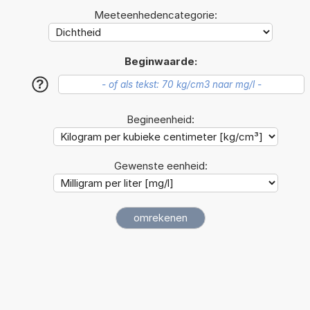
Meeteenhedencategorie:
Beginwaarde:
?
Begineenheid:
Gewenste eenheid: