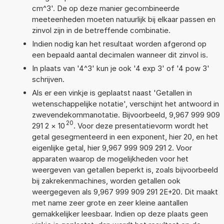
cm^3'. De op deze manier gecombineerde
meeteenheden moeten natuurlijk bij elkaar passen en
zinvol zijn in de betreffende combinatie.
Indien nodig kan het resultaat worden afgerond op
een bepaald aantal decimalen wanneer dit zinvol is.
In plaats van '4^3' kun je ook '4 exp 3' of '4 pow 3'
schrijven.
Als er een vinkje is geplaatst naast 'Getallen in
wetenschappelijke notatie', verschijnt het antwoord in
zwevendekommanotatie. Bijvoorbeeld, 9,967 999 909
20
291 2
×
10
. Voor deze presentatievorm wordt het
getal gesegmenteerd in een exponent, hier 20, en het
eigenlijke getal, hier 9,967 999 909 291 2. Voor
apparaten waarop de mogelijkheden voor het
weergeven van getallen beperkt is, zoals bijvoorbeeld
bij zakrekenmachines, worden getallen ook
weergegeven als 9,967 999 909 291 2E+20. Dit maakt
met name zeer grote en zeer kleine aantallen
gemakkelijker leesbaar. Indien op deze plaats geen