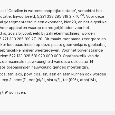
aast 'Getallen in wetenschappelijke notatie', verschijnt het
20
tie. Bijvoorbeeld, 5,221 333 285 819 2
×
10
. Voor deze
l gesegmenteerd in een exponent, hier 20, en het eigenlijke
2. Voor apparaten waarop de mogelijkheden voor het
 is, zoals bijvoorbeeld bij zakrekenmachines, worden
5,221 333 285 819 2E+20. Dit maakt met name zeer grote en
jker leesbaar. Indien op deze plaats geen vinkje is geplaatst,
 gebruikelijke manier weergegeven. Voor het bovenstaande
tzien: 522 133 328 581 920 000 000. Onafhankelijk van de
is de maximale nauwkeurigheid van deze calculator 14
ste toepassingen nauwkeurig genoeg moeten zijn.
cos, tan, exp, pow, cos, sin, asin en atan kunnen ook worden
2 exp 3, acos(1), cos(pi/2), sin(π/2), tan(90°), atan(1/4),
rt 9' schrijven.