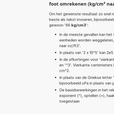
foot omrekenen (kg/cm³ naar
Om het gewenste resultaat zo snel m
beste als tekst invoeren, bijvoorbee
gewoon '66
kg/cm3
':
In de meeste gevallen kan het 
eenheden worden weggelaten, 
naar oz/ft3'.
In plaats van '2 x 10^5' kan 2
In de afkortingen voor 'vierkan
en '^3'. Vierkante centimeter
cm^2.
In plaats van de Griekse letter
bijvoorbeeld uPa in plaats van 
De basisbewerkingen in het reken
exponent (^), optellen (+), haak
toegestaan