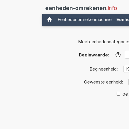
eenheden-omrekenen
.info
Eenhedenomrekenmachine
Eenh
Meeteenhedencategorie
Beginwaarde:
?
Begineenheid:
Gewenste eenheid:
Get