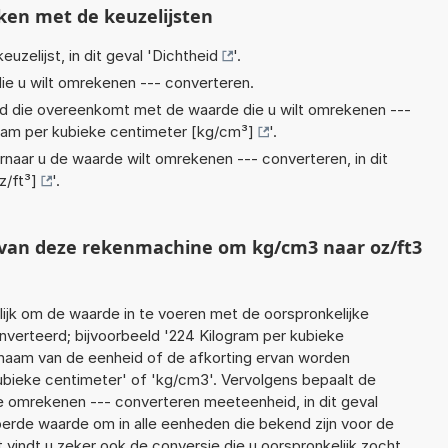
ken met de keuzelijsten
euzelijst, in dit geval '
Dichtheid
'.
ie u wilt omrekenen --- converteren.
eid die overeenkomt met de waarde die u wilt omrekenen ---
ram per kubieke centimeter [kg/cm³]
'.
rnaar u de waarde wilt omrekenen --- converteren, in dit
z/ft³]
'.
t van deze rekenmachine om kg/cm3 naar oz/ft3
jk om de waarde in te voeren met de oorspronkelijke
erteerd; bijvoorbeeld '224 Kilogram per kubieke
e naam van de eenheid of de afkorting ervan worden
kubieke centimeter' of 'kg/cm3'. Vervolgens bepaalt de
 omrekenen --- converteren meeteenheid, in dit geval
oerde waarde om in alle eenheden die bekend zijn voor de
t vindt u zeker ook de conversie die u oorspronkelijk zocht.