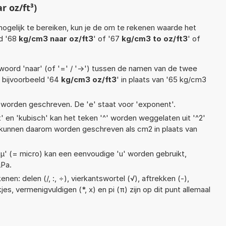
 oz/ft³)
ogelijk te bereiken, kun je de om te rekenen waarde het
ld '68
kg/cm3 naar oz/ft3
' of '67
kg/cm3 to oz/ft3
' of
woord 'naar' (of '=' / '->') tussen de namen van de twee
bijvoorbeeld '64
kg/cm3 oz/ft3
' in plaats van '65 kg/cm3
e5 worden geschreven. De 'e' staat voor 'exponent'.
t' en 'kubisch' kan het teken '^' worden weggelaten uit '^2'
s kunnen daarom worden geschreven als cm2 in plaats van
 'µ' (= micro) kan een eenvoudige 'u' worden gebruikt,
µPa.
en: delen (/, :, ÷), vierkantswortel (√), aftrekken (-),
jes, vermenigvuldigen (*, x) en pi (π) zijn op dit punt allemaal