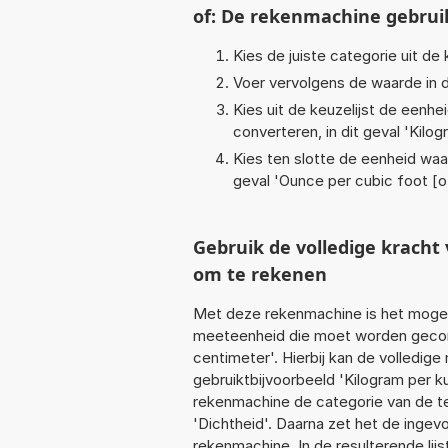
of: De rekenmachine gebrui
Kies de juiste categorie uit de k
Voer vervolgens de waarde in d
Kies uit de keuzelijst de eenh
converteren, in dit geval '
Kilog
Kies ten slotte de eenheid waa
geval '
Ounce per cubic foot [o
Gebruik de volledige krach
om te rekenen
Met deze rekenmachine is het mogeli
meeteenheid die moet worden geconv
centimeter'. Hierbij kan de volledig
gebruiktbijvoorbeeld 'Kilogram per 
rekenmachine de categorie van de te
'Dichtheid'. Daarna zet het de ingev
rekenmachine. In de resulterende lijs