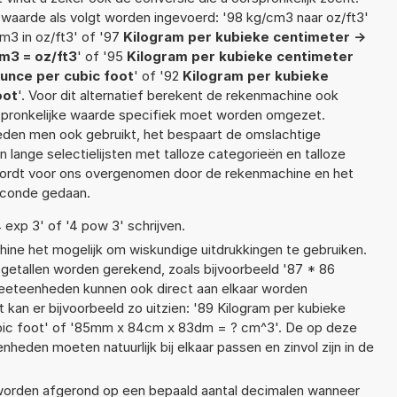
 waarde als volgt worden ingevoerd: '98 kg/cm3 naar oz/ft3'
m3 in oz/ft3' of '97
Kilogram per kubieke centimeter ->
m3 = oz/ft3
' of '95
Kilogram per kubieke centimeter
unce per cubic foot
' of '92
Kilogram per kubieke
oot
'. Voor dit alternatief berekent de rekenmachine ook
rspronkelijke waarde specifiek moet worden omgezet.
den men ook gebruikt, het bespaart de omslachtige
n lange selectielijsten met talloze categorieën en talloze
wordt voor ons overgenomen door de rekenmachine en het
econde gedaan.
4 exp 3' of '4 pow 3' schrijven.
ne het mogelijk om wiskundige uitdrukkingen te gebruiken.
t getallen worden gerekend, zoals bijvoorbeeld '87 * 86
eeteenheden kunnen ook direct aan elkaar worden
 kan er bijvoorbeeld zo uitzien: '89 Kilogram per kubieke
bic foot' of '85mm x 84cm x 83dm = ? cm^3'. De op deze
den moeten natuurlijk bij elkaar passen en zinvol zijn in de
t worden afgerond op een bepaald aantal decimalen wanneer