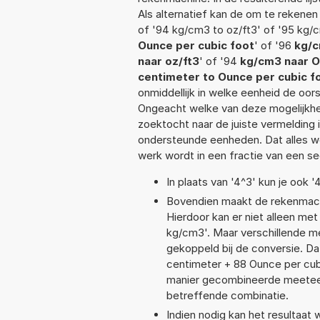
Als alternatief kan de om te rekenen
of '94 kg/cm3 to oz/ft3' of '95 kg/c
Ounce per cubic foot
' of '96
kg/c
naar oz/ft3
' of '94
kg/cm3 naar O
centimeter to Ounce per cubic f
onmiddellijk in welke eenheid de oo
Ongeacht welke van deze mogelijkhe
zoektocht naar de juiste vermelding i
ondersteunde eenheden. Dat alles 
werk wordt in een fractie van een s
In plaats van '4^3' kun je ook '
Bovendien maakt de rekenmachi
Hierdoor kan er niet alleen me
kg/cm3'. Maar verschillende m
gekoppeld bij de conversie. Dat
centimeter + 88 Ounce per cu
manier gecombineerde meeteenhe
betreffende combinatie.
Indien nodig kan het resultaa