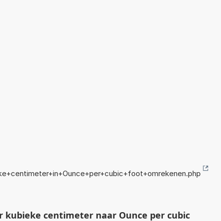
eke+centimeter+in+Ounce+per+cubic+foot+omrekenen.php
 kubieke centimeter naar Ounce per cubic