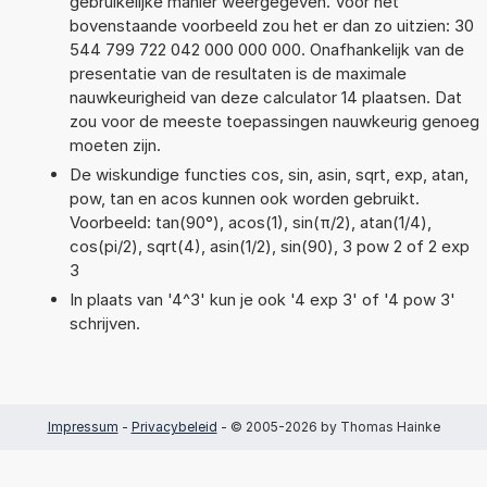
gebruikelijke manier weergegeven. Voor het
bovenstaande voorbeeld zou het er dan zo uitzien: 30
544 799 722 042 000 000 000. Onafhankelijk van de
presentatie van de resultaten is de maximale
nauwkeurigheid van deze calculator 14 plaatsen. Dat
zou voor de meeste toepassingen nauwkeurig genoeg
moeten zijn.
De wiskundige functies cos, sin, asin, sqrt, exp, atan,
pow, tan en acos kunnen ook worden gebruikt.
Voorbeeld: tan(90°), acos(1), sin(π/2), atan(1/4),
cos(pi/2), sqrt(4), asin(1/2), sin(90), 3 pow 2 of 2 exp
3
In plaats van '4^3' kun je ook '4 exp 3' of '4 pow 3'
schrijven.
Impressum
-
Privacybeleid
- © 2005-2026 by Thomas Hainke