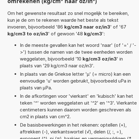
omrekenen (kg/cm³ naar oz/in³)
Om het gewenste resultaat zo snel mogelijk te bereiken,
kun je de om te rekenen waarde het beste als tekst
invoeren, bijvoorbeeld '86
kg/cm3 naar oz/in3
' of '67
kg/cm3 to oz/in3
' of gewoon '48
kg/cm3
':
In de meeste gevallen kan het woord 'naar' (of '=' / '-
>') tussen de namen van de twee eenheden worden
weggelaten, bijvoorbeeld '10
kg/cm3 oz/in3
' in
plaats van '29 kg/cm3 naar oz/in3'.
In plaats van de Griekse letter 'µ' (= micro) kan een
eenvoudige 'u' worden gebruikt, bijvoorbeeld uPa in
plaats van µPa.
In de afkortingen voor 'vierkant' en 'kubisch' kan het
teken '^' worden weggelaten uit '^2' en '^3'. Vierkante
centimeters kunnen daarom worden geschreven als
cm2 in plaats van cm^2.
De basisbewerkingen in het rekenen: optellen (+),
aftrekken (-), vierkantswortel (√), delen (/, :, ÷),
exponent (^), pi (π), haakjes en vermenigvuldigen (*,