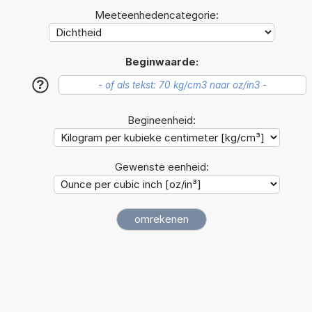
Meeteenhedencategorie:
Beginwaarde:
?
Begineenheid:
Gewenste eenheid: