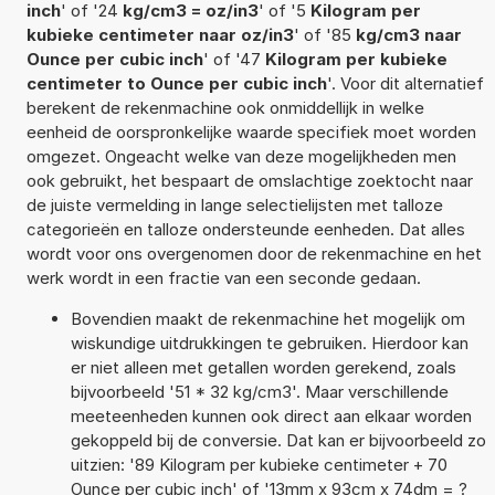
inch
' of '24
kg/cm3 = oz/in3
' of '5
Kilogram per
kubieke centimeter naar oz/in3
' of '85
kg/cm3 naar
Ounce per cubic inch
' of '47
Kilogram per kubieke
centimeter to Ounce per cubic inch
'. Voor dit alternatief
berekent de rekenmachine ook onmiddellijk in welke
eenheid de oorspronkelijke waarde specifiek moet worden
omgezet. Ongeacht welke van deze mogelijkheden men
ook gebruikt, het bespaart de omslachtige zoektocht naar
de juiste vermelding in lange selectielijsten met talloze
categorieën en talloze ondersteunde eenheden. Dat alles
wordt voor ons overgenomen door de rekenmachine en het
werk wordt in een fractie van een seconde gedaan.
Bovendien maakt de rekenmachine het mogelijk om
wiskundige uitdrukkingen te gebruiken. Hierdoor kan
er niet alleen met getallen worden gerekend, zoals
bijvoorbeeld '51 * 32 kg/cm3'. Maar verschillende
meeteenheden kunnen ook direct aan elkaar worden
gekoppeld bij de conversie. Dat kan er bijvoorbeeld zo
uitzien: '89 Kilogram per kubieke centimeter + 70
Ounce per cubic inch' of '13mm x 93cm x 74dm = ?