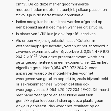
cm^3'. De op deze manier gecombineerde
meeteenheden moeten natuurlijk bij elkaar passen en
zinvol zijn in de betreffende combinatie.
Indien nodig kan het resultaat worden afgerond op
een bepaald aantal decimalen wanneer dit zinvol is.
In plaats van '√16' kun je ook 'sqrt 16' schrijven.
Als er een vinkje is geplaatst naast 'Getallen in
wetenschappelijke notatie', verschijnt het antwoord in
zwevendekommanotatie. Bijvoorbeeld, 3,054 479 972
22
204 2
×
10
. Voor deze presentatievorm wordt het
getal gesegmenteerd in een exponent, hier 22, en het
eigenlijke getal, hier 3,054 479 972 204 2. Voor
apparaten waarop de mogelijkheden voor het
weergeven van getallen beperkt is, zoals bijvoorbeeld
bij zakrekenmachines, worden getallen ook
weergegeven als 3,054 479 972 204 2E+22. Dit maakt
met name zeer grote en zeer kleine aantallen
gemakkelijker leesbaar. Indien op deze plaats geen
vinkje is geplaatst, dan wordt het resultaat op de