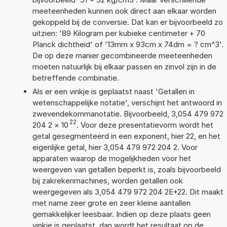
meeteenheden kunnen ook direct aan elkaar worden
gekoppeld bij de conversie. Dat kan er bijvoorbeeld zo
uitzien: '89 Kilogram per kubieke centimeter + 70
Planck dichtheid' of '13mm x 93cm x 74dm = ? cm^3'.
De op deze manier gecombineerde meeteenheden
moeten natuurlijk bij elkaar passen en zinvol zijn in de
betreffende combinatie.
Als er een vinkje is geplaatst naast 'Getallen in
wetenschappelijke notatie', verschijnt het antwoord in
zwevendekommanotatie. Bijvoorbeeld, 3,054 479 972
22
204 2
×
10
. Voor deze presentatievorm wordt het
getal gesegmenteerd in een exponent, hier 22, en het
eigenlijke getal, hier 3,054 479 972 204 2. Voor
apparaten waarop de mogelijkheden voor het
weergeven van getallen beperkt is, zoals bijvoorbeeld
bij zakrekenmachines, worden getallen ook
weergegeven als 3,054 479 972 204 2E+22. Dit maakt
met name zeer grote en zeer kleine aantallen
gemakkelijker leesbaar. Indien op deze plaats geen
vinkje is geplaatst, dan wordt het resultaat op de