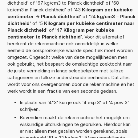
dichtheid' of '67 kg/cm3 to Planck dichtheid' of '68
kg/cm3 in Planck dichtheid' of '43
Kilogram per kubieke
centimeter -> Planck dichtheid
' of '24
kg/cm3 = Planck
dichtheid
' of '5
Kilogram per kubieke centimeter naar
Planck dichtheid
' of '47
Kilogram per kubieke
centimeter to Planck dichtheid
'. Voor dit alternatief
berekent de rekenmachine ook onmiddellijk in welke
eenheid de oorspronkelijke waarde specifiek moet worden
omgezet. Ongeacht welke van deze mogelijkheden men
ook gebruikt, het bespaart de omslachtige zoektocht naar
de juiste vermelding in lange selectielijsten met talloze
categorieën en talloze ondersteunde eenheden. Dat alles
wordt voor ons overgenomen door de rekenmachine en het
werk wordt in een fractie van een seconde gedaan.
In plaats van '4^3' kun je ook '4 exp 3' of '4 pow 3'
schrijven.
Bovendien maakt de rekenmachine het mogelijk om
wiskundige uitdrukkingen te gebruiken. Hierdoor kan
er niet alleen met getallen worden gerekend, zoals
bijvoorbeeld '51 * 32 kg/cm3'. Maar verschillende