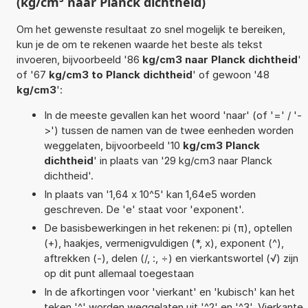
(kg/cm³ naar Planck dichtheid)
Om het gewenste resultaat zo snel mogelijk te bereiken,
kun je de om te rekenen waarde het beste als tekst
invoeren, bijvoorbeeld '86
kg/cm3 naar Planck dichtheid
'
of '67
kg/cm3 to Planck dichtheid
' of gewoon '48
kg/cm3
':
In de meeste gevallen kan het woord 'naar' (of '=' / '-
>') tussen de namen van de twee eenheden worden
weggelaten, bijvoorbeeld '10
kg/cm3 Planck
dichtheid
' in plaats van '29 kg/cm3 naar Planck
dichtheid'.
In plaats van '1,64 x 10^5' kan 1,64e5 worden
geschreven. De 'e' staat voor 'exponent'.
De basisbewerkingen in het rekenen: pi (π), optellen
(+), haakjes, vermenigvuldigen (*, x), exponent (^),
aftrekken (-), delen (/, :, ÷) en vierkantswortel (√) zijn
op dit punt allemaal toegestaan
In de afkortingen voor 'vierkant' en 'kubisch' kan het
teken '^' worden weggelaten uit '^2' en '^3'. Vierkante