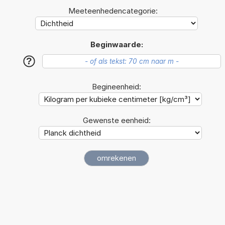
Meeteenhedencategorie:
Beginwaarde:
?
Begineenheid:
Gewenste eenheid: