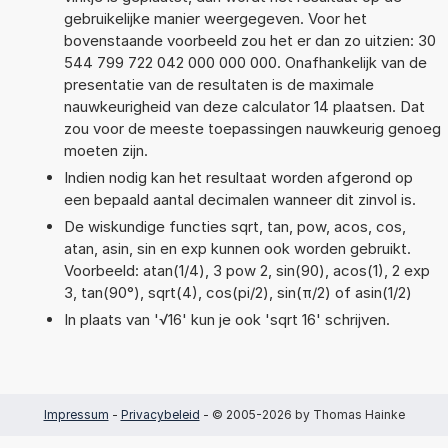
gebruikelijke manier weergegeven. Voor het
bovenstaande voorbeeld zou het er dan zo uitzien: 30
544 799 722 042 000 000 000. Onafhankelijk van de
presentatie van de resultaten is de maximale
nauwkeurigheid van deze calculator 14 plaatsen. Dat
zou voor de meeste toepassingen nauwkeurig genoeg
moeten zijn.
Indien nodig kan het resultaat worden afgerond op
een bepaald aantal decimalen wanneer dit zinvol is.
De wiskundige functies sqrt, tan, pow, acos, cos,
atan, asin, sin en exp kunnen ook worden gebruikt.
Voorbeeld: atan(1/4), 3 pow 2, sin(90), acos(1), 2 exp
3, tan(90°), sqrt(4), cos(pi/2), sin(π/2) of asin(1/2)
In plaats van '√16' kun je ook 'sqrt 16' schrijven.
Impressum
-
Privacybeleid
- © 2005-2026 by Thomas Hainke