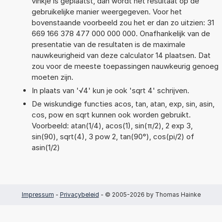
vinkje is geplaatst, dan wordt het resultaat op de
gebruikelijke manier weergegeven. Voor het
bovenstaande voorbeeld zou het er dan zo uitzien: 31
669 166 378 477 000 000 000. Onafhankelijk van de
presentatie van de resultaten is de maximale
nauwkeurigheid van deze calculator 14 plaatsen. Dat
zou voor de meeste toepassingen nauwkeurig genoeg
moeten zijn.
In plaats van '√4' kun je ook 'sqrt 4' schrijven.
De wiskundige functies acos, tan, atan, exp, sin, asin,
cos, pow en sqrt kunnen ook worden gebruikt.
Voorbeeld: atan(1/4), acos(1), sin(π/2), 2 exp 3,
sin(90), sqrt(4), 3 pow 2, tan(90°), cos(pi/2) of
asin(1/2)
Impressum
-
Privacybeleid
- © 2005-2026 by Thomas Hainke