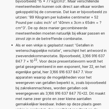
bijvoorbeeld '15 * 77 kg/cm3'. Maar verschillende
meeteenheden kunnen ook direct aan elkaar worden
gekoppeld bij de conversie. Dat kan er bijvoorbeeld zo
uitzien: '89 Kilogram per kubieke centimeter + 52
Pound per cubic inch' of '40mm x 3cm x 65dm = ?
cm^3'. De op deze manier gecombineerde
meeteenheden moeten natuurlijk bij elkaar passen en
zinvol zijn in de betreffende combinatie.
Als er een vinkje is geplaatst naast 'Getallen in
wetenschappelijke notatie', verschijnt het antwoord in
zwevendekommanotatie. Bijvoorbeeld, 3,166 916 637
22
847 7
×
10
. Voor deze presentatievorm wordt het
getal gesegmenteerd in een exponent, hier 22, en het
eigenlijke getal, hier 3,166 916 637 847 7. Voor
apparaten waarop de mogelijkheden voor het
weergeven van getallen beperkt is, zoals bijvoorbeeld
bij zakrekenmachines, worden getallen ook
weergegeven als 3,166 916 637 847 7E+22. Dit maakt
met name zeer grote en zeer kleine aantallen
gemakkelijker leesbaar. Indien op deze plaats geen