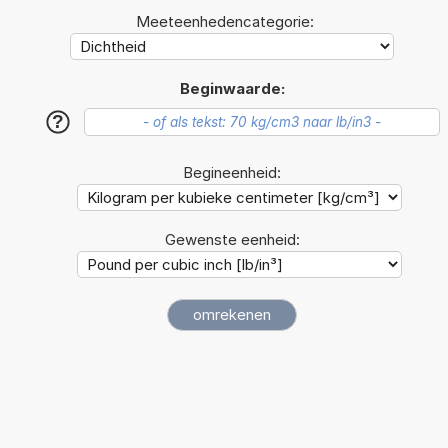
Meeteenhedencategorie:
Beginwaarde:
?
Begineenheid:
Gewenste eenheid: