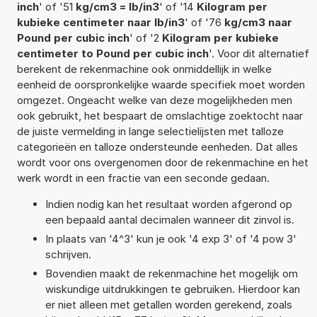
inch
' of '51
kg/cm3 = lb/in3
' of '14
Kilogram per
kubieke centimeter naar lb/in3
' of '76
kg/cm3 naar
Pound per cubic inch
' of '2
Kilogram per kubieke
centimeter to Pound per cubic inch
'. Voor dit alternatief
berekent de rekenmachine ook onmiddellijk in welke
eenheid de oorspronkelijke waarde specifiek moet worden
omgezet. Ongeacht welke van deze mogelijkheden men
ook gebruikt, het bespaart de omslachtige zoektocht naar
de juiste vermelding in lange selectielijsten met talloze
categorieën en talloze ondersteunde eenheden. Dat alles
wordt voor ons overgenomen door de rekenmachine en het
werk wordt in een fractie van een seconde gedaan.
Indien nodig kan het resultaat worden afgerond op
een bepaald aantal decimalen wanneer dit zinvol is.
In plaats van '4^3' kun je ook '4 exp 3' of '4 pow 3'
schrijven.
Bovendien maakt de rekenmachine het mogelijk om
wiskundige uitdrukkingen te gebruiken. Hierdoor kan
er niet alleen met getallen worden gerekend, zoals