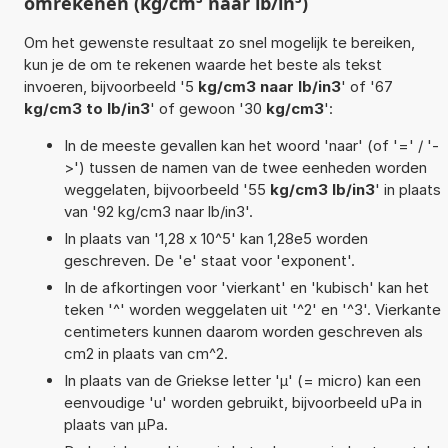
omrekenen (kg/cm³ naar lb/in³)
Om het gewenste resultaat zo snel mogelijk te bereiken,
kun je de om te rekenen waarde het beste als tekst
invoeren, bijvoorbeeld '5
kg/cm3 naar lb/in3
' of '67
kg/cm3 to lb/in3
' of gewoon '30
kg/cm3
':
In de meeste gevallen kan het woord 'naar' (of '=' / '-
>') tussen de namen van de twee eenheden worden
weggelaten, bijvoorbeeld '55
kg/cm3 lb/in3
' in plaats
van '92 kg/cm3 naar lb/in3'.
In plaats van '1,28 x 10^5' kan 1,28e5 worden
geschreven. De 'e' staat voor 'exponent'.
In de afkortingen voor 'vierkant' en 'kubisch' kan het
teken '^' worden weggelaten uit '^2' en '^3'. Vierkante
centimeters kunnen daarom worden geschreven als
cm2 in plaats van cm^2.
In plaats van de Griekse letter 'µ' (= micro) kan een
eenvoudige 'u' worden gebruikt, bijvoorbeeld uPa in
plaats van µPa.