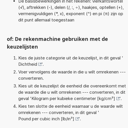
De basisbewerkingen in het rekenen: vierkantswortel
(√), aftrekken (-), delen (/, :, ÷), haakjes, optellen (+),
vermenigvuldigen (*, x), exponent (^) en pi (π) zijn op
dit punt allemaal toegestaan
of: De rekenmachine gebruiken met de
keuzelijsten
Kies de juiste categorie uit de keuzelijst, in dit geval '
Dichtheid
'.
Voer vervolgens de waarde in die u wilt omrekenen ---
converteren.
Kies uit de keuzelijst de eenheid die overeenkomt met
de waarde die u wilt omrekenen --- converteren, in dit
geval '
Kilogram per kubieke centimeter [kg/cm³]
'.
Kies ten slotte de eenheid waarnaar u de waarde wilt
omrekenen --- converteren, in dit geval '
Pound per cubic inch [lb/in³]
'.